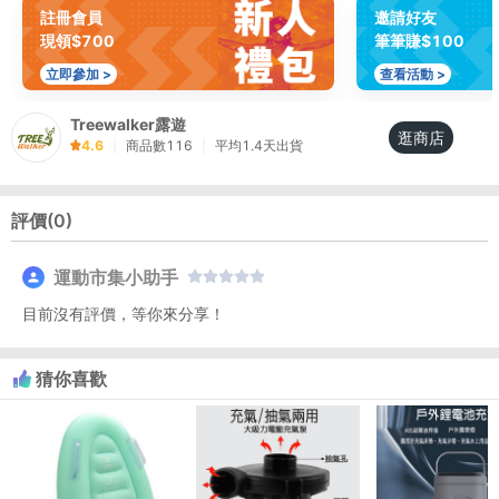
註冊會員
邀請好友
現領$700
筆筆賺$100
立即參加 >
查看活動 >
Treewalker露遊
逛商店
4.6
|
商品數
116
|
平均
1.4
天出貨
評價(
0
)
運動市集小助手
目前沒有評價，等你來分享！
猜你喜歡