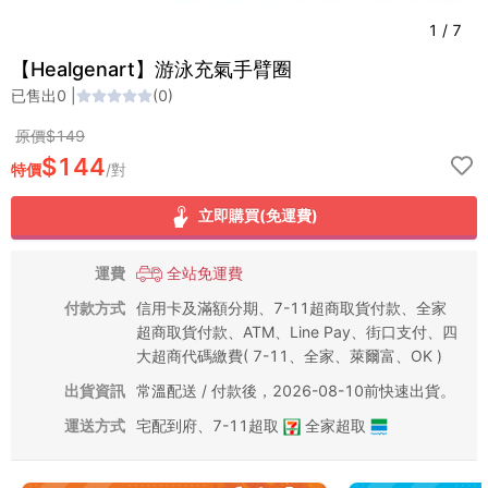
1
/
7
【Healgenart】游泳充氣手臂圈
已售出
0
|
(
0
)
原價$
149
$
144
特價
/
對
立即購買(免運費)
運費
全站免運費
付款方式
信用卡及滿額分期、7-11超商取貨付款、全家
超商取貨付款、ATM、Line Pay、街口支付、四
大超商代碼繳費( 7-11、全家、萊爾富、OK )
出貨資訊
常溫配送 / 付款後，2026-08-10前快速出貨。
運送方式
宅配到府
、
7-11超取
全家超取