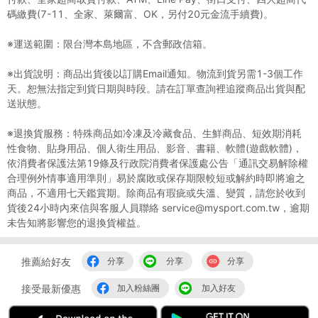
碼繳費(7-11、全家、萊爾富、OK，另付20元金流手續費)。
※運送範圍：限台灣本島地區，不含郵政信箱。
※出貨說明：商品出貨後以訂購Email通知。物流到貨另需1-3個工作
天。恕無法指定到貨日期與時段。請在訂單查詢裡追蹤商品出貨與配
送狀態。
※退換貨服務：特殊商品如冷凍及冷藏食品、生鮮商品、短效期消耗
性食物、貼身用品、個人衛生用品、影音、書籍、軟體(遊戲軟體)，
依消費者保護法第19條及行政院消費者保護處公告「通訊交易解除權
合理例外情事適用準則」易於腐敗或保存期限較短或解約時即將逾之
商品，不適用七天鑑賞期。除商品有瑕疵或失溫、變質，請您於收到
貨後24小時內來信與客服人員聯絡 service@mysport.com.tw，逾期
未告知將影響您的退換貨權益。
推薦給好友
分享
分享
分享
接受最新優惠
加入粉絲團
加入好友