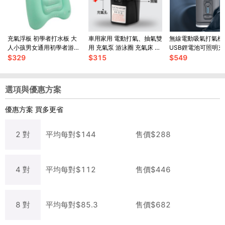
充氣浮板 初學者打水板 大
車用家用 電動打氣、抽氣雙
無線電動吸氣打氣機
人小孩男女通用初學者游泳
用 充氣泵 游泳圈 充氣床 附
USB鋰電池可照明
板 游泳裝備【SV9682】
3種氣嘴【SV61232】
可用真空袋充氣墊游
$
329
$
315
$
549
【SV61145】
選項與優惠方案
優惠方案
買多更省
2
對
平均每
對
$
144
售價$
288
4
對
平均每
對
$
112
售價$
446
8
對
平均每
對
$
85.3
售價$
682