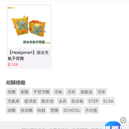
【Healgenart】游泳充
氣手臂圈
$
144
相關標籤
坐圈
座圈
手臂浮圈
浮板
浮具
遊戲池
浮床
充氣座
籃球架
戲水池
泳具
助泳板
STEP
ELSA
游圈
游泳圈
蛙鏡
臂圈
SCHOOL
方向盤