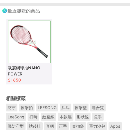
最近瀏覽的商品
吸震網球拍NANO
POWER
$
1850
相關標籤
防守
攻擊拍
LEESONG
乒乓
攻擊型
適合雙
LeeSong
打時
紋路線
本款屬
形狀線
負手
屬防守型
站後排
直柄
正手
桌拍袋
重力沙包
Apps