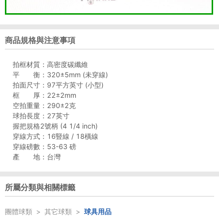
商品規格與注意事項
拍框材質：高密度碳纖維
平 衡：320±5mm (未穿線)
拍面尺寸：97平方英寸 (小型)
框 厚：22±2mm
空拍重量：290±2克
球拍長度：27英寸
握把規格2號柄 (4 1/4 inch)
穿線方式：16豎線 / 18橫線
穿線磅數：53-63 磅
產 地：台灣
所屬分類與相關標籤
團體球類
>
其它球類
>
球具用品