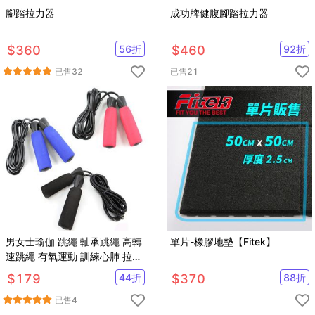
腳踏拉力器
成功牌健腹腳踏拉力器
$
360
56
折
$
460
92
折
已售
32
已售
21
男女士瑜伽 跳繩 軸承跳繩 高轉
單片-橡膠地墊【Fitek】
速跳繩 有氧運動 訓練心肺 拉力
繩 pvc 繩子【SV6396】
$
179
44
折
$
370
88
折
已售
4