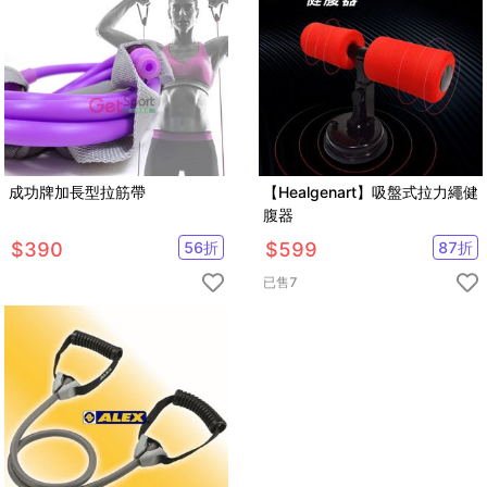
成功牌加長型拉筋帶
【Healgenart】吸盤式拉力繩健
腹器
$
390
56
折
$
599
87
折
已售
7