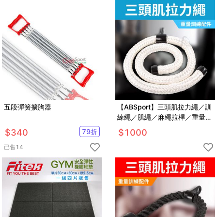
五段彈簧擴胸器
【ABSport】三頭肌拉力繩／訓
練繩／肌繩／麻繩拉桿／重量訓
練配件
$
340
79
折
$
1000
已售
14