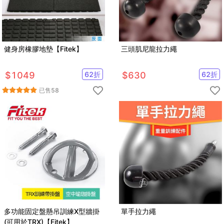
健身房橡膠地墊【Fitek】
三頭肌尼龍拉力繩
$
1049
62
折
$
630
62
折
已售
58
多功能固定盤懸吊訓練X型牆掛
單手拉力繩
(可用於TRX)【Fitek】