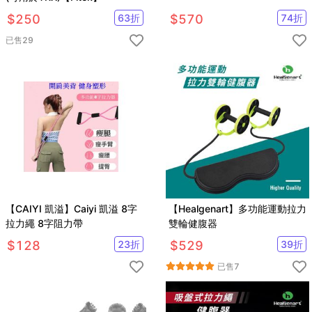
$
250
63
折
$
570
74
折
已售
29
【CAIYI 凱溢】Caiyi 凱溢 8字
【Healgenart】多功能運動拉力
拉力繩 8字阻力帶
雙輪健腹器
$
128
23
折
$
529
39
折
已售
7