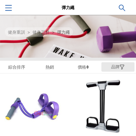
彈力繩
健身重訓
>
健身器材
>
彈力繩
品牌
綜合排序
熱銷
價格