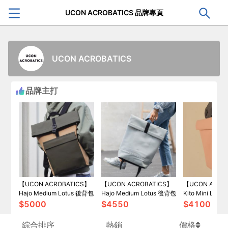
UCON ACROBATICS 品牌專頁
UCON ACROBATICS
品牌主打
【UCON ACROBATICS】
【UCON ACROBATICS】
【UCON ACRO
Hajo Medium Lotus 後背包
Hajo Medium Lotus 後背包
Kito Mini Lot
$
5000
$
4550
$
4100
綜合排序
熱銷
價格