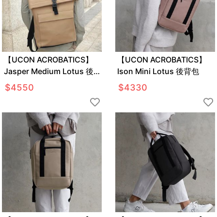
【UCON ACROBATICS】
【UCON ACROBATICS】
Jasper Medium Lotus 後
Ison Mini Lotus 後背包
背包
$
4550
$
4330