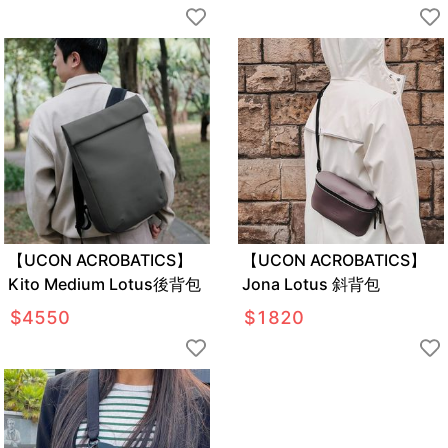
【UCON ACROBATICS】
【UCON ACROBATICS】
Kito Medium Lotus後背包
Jona Lotus 斜背包
$
4550
$
1820