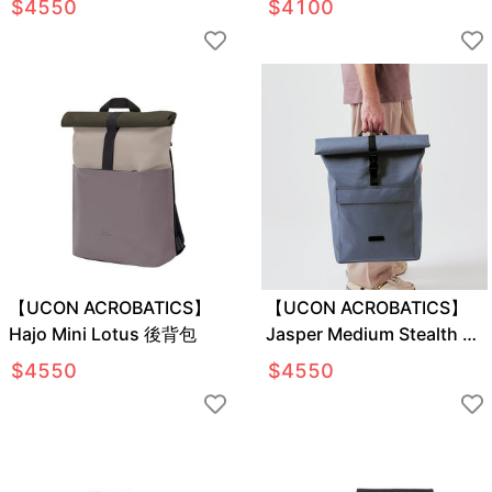
$
4550
$
4100
【UCON ACROBATICS】
【UCON ACROBATICS】
Hajo Mini Lotus 後背包
Jasper Medium Stealth 後
背包
$
4550
$
4550