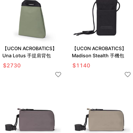
【UCON ACROBATICS】
【UCON ACROBATICS】
Una Lotus 手提肩背包
Madison Stealth 手機包
$
2730
$
1140