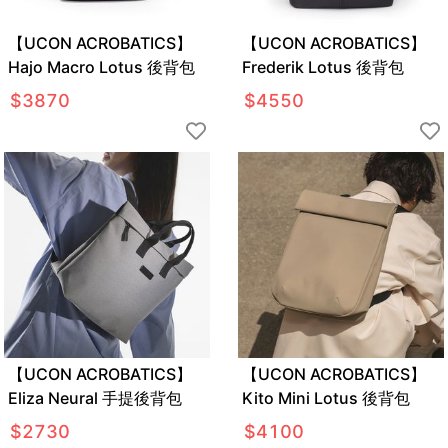
【UCON ACROBATICS】
【UCON ACROBATICS】
Hajo Macro Lotus 後背包
Frederik Lotus 後背包
$
3870
$
4550
【UCON ACROBATICS】
【UCON ACROBATICS】
Eliza Neural 手提後背包
Kito Mini Lotus 後背包
$
2730
$
4100