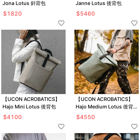
Jona Lotus 斜背包
Janne Lotus 後背包
$
1820
$
5460
【UCON ACROBATICS】
【UCON ACROBATICS】
Hajo Mini Lotus 後背包
Hajo Medium Lotus 後背
包
$
4100
$
4550