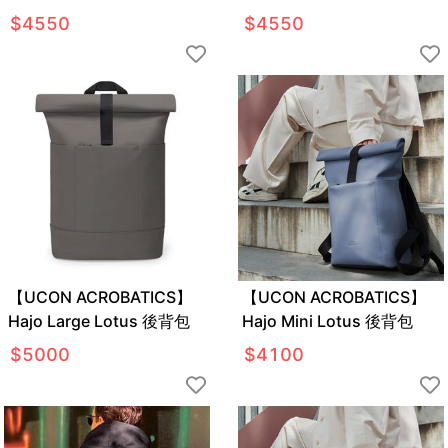
包
包
$
4550
$
4550
【UCON ACROBATICS】
【UCON ACROBATICS】
Hajo Large Lotus 後背包
Hajo Mini Lotus 後背包
$
5000
$
4100