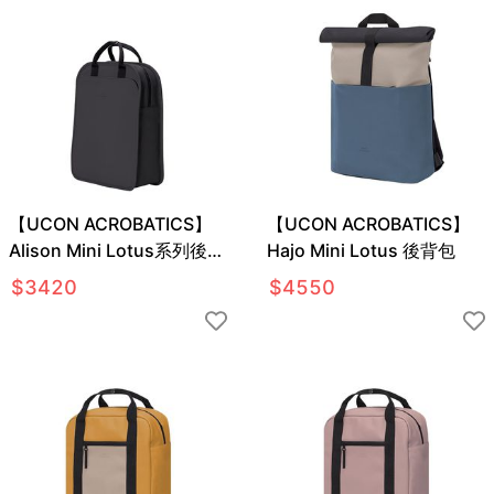
【UCON ACROBATICS】
【UCON ACROBATICS】
Alison Mini Lotus系列後背
Hajo Mini Lotus 後背包
包
$
3420
$
4550