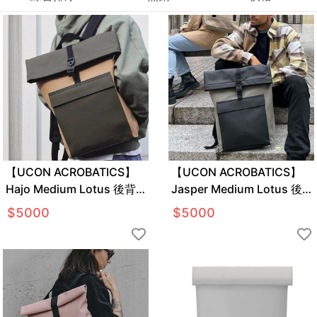
【UCON ACROBATICS】
【UCON ACROBATICS】
Hajo Medium Lotus 後背
Jasper Medium Lotus 後
包
背包
$
5000
$
5000