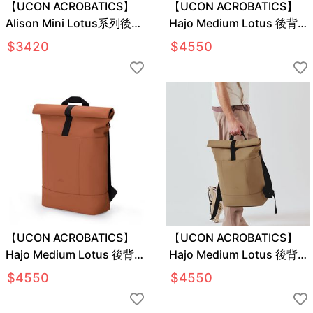
【UCON ACROBATICS】
【UCON ACROBATICS】
Alison Mini Lotus系列後背
Hajo Medium Lotus 後背
包
包
$
3420
$
4550
【UCON ACROBATICS】
【UCON ACROBATICS】
Hajo Medium Lotus 後背
Hajo Medium Lotus 後背
包
包
$
4550
$
4550