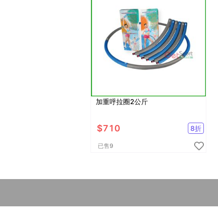
加重呼拉圈2公斤
$
710
8
折
已售
9