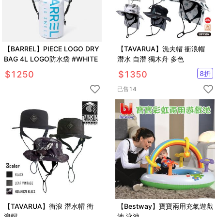
【BARREL】PIECE LOGO DRY
【TAVARUA】漁夫帽 衝浪帽
BAG 4L LOGO防水袋 #WHITE
潛水 自潛 獨木舟 多色
$
1250
$
1350
8
折
已售
14
【TAVARUA】衝浪 潛水帽 衝
【Bestway】寶寶兩用充氣遊戲
浪帽
池 泳池