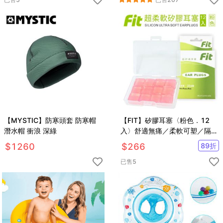
【MYSTIC】防寒頭套 防寒帽
【FIT】矽膠耳塞〈粉色．12
潛水帽 衝浪 深綠
入〉舒適無痛／柔軟可塑／隔音
防噪／（內附收納盒）
$
1260
$
266
89
折
已售
5