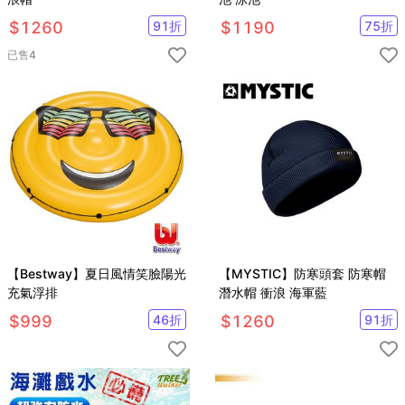
$
1260
91
折
$
1190
75
折
已售
4
【Bestway】夏日風情笑臉陽光
【MYSTIC】防寒頭套 防寒帽
充氣浮排
潛水帽 衝浪 海軍藍
$
999
46
折
$
1260
91
折