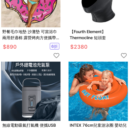
野餐毛巾地墊 沙灘墊 可當浴巾
【Fourth Element】
兩用舒適棉 露營烤肉方便攜帶
Thermocline 短頭套
質輕好清理lets sea
$
890
6
折
$
2380
無線電動吸氣打氣機 便攜USB
INTEX 76cm兒童游泳圈 嬰幼兒