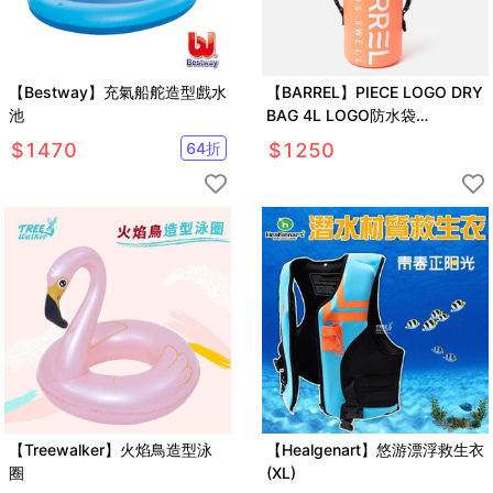
【Bestway】充氣船舵造型戲水
【BARREL】PIECE LOGO DRY
池
BAG 4L LOGO防水袋
#ORANGE
$
1470
64
折
$
1250
【Treewalker】火焰鳥造型泳
【Healgenart】悠游漂浮救生衣
圈
(XL)