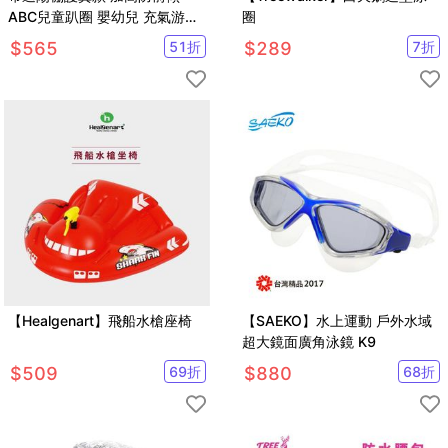
ABC兒童趴圈 嬰幼兒 充氣游泳
圈
圈 腋下圈 寶寶爬爬圈
$
565
51
折
$
289
7
折
【SV61213】
【Healgenart】飛船水槍座椅
【SAEKO】水上運動 戶外水域
超大鏡面廣角泳鏡 K9
$
509
69
折
$
880
68
折