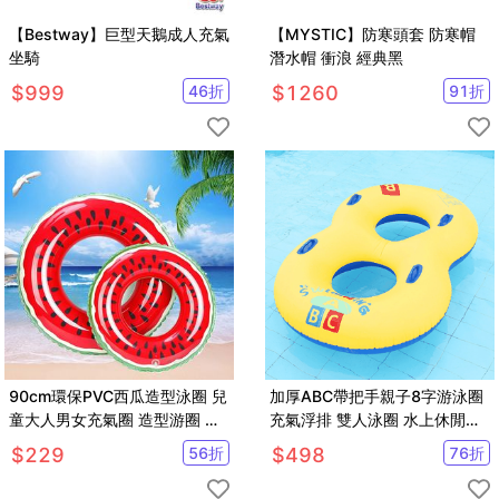
【Bestway】巨型天鵝成人充氣
【MYSTIC】防寒頭套 防寒帽
坐騎
潛水帽 衝浪 經典黑
$
999
46
折
$
1260
91
折
90cm環保PVC西瓜造型泳圈 兒
加厚ABC帶把手親子8字游泳圈
童大人男女充氣圈 造型游圈 夏
充氣浮排 雙人泳圈 水上休閒用
季戲水【SV61040】
品【SV61242】
$
229
56
折
$
498
76
折