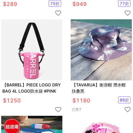
$
289
75
折
$
949
77
折
【BARREL】PIECE LOGO DRY
【TAVARUA】衝浪帽 潛水帽
BAG 4L LOGO防水袋 #PINK
扶桑黑
$
1250
$
1180
86
折
已售
7