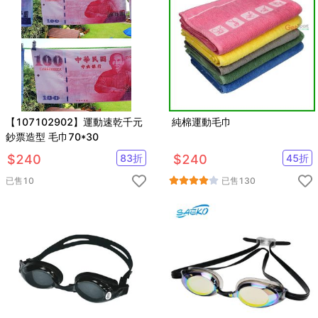
【107102902】運動速乾千元
純棉運動毛巾
鈔票造型 毛巾70*30
$
240
83
折
$
240
45
折
已售
10
已售
130