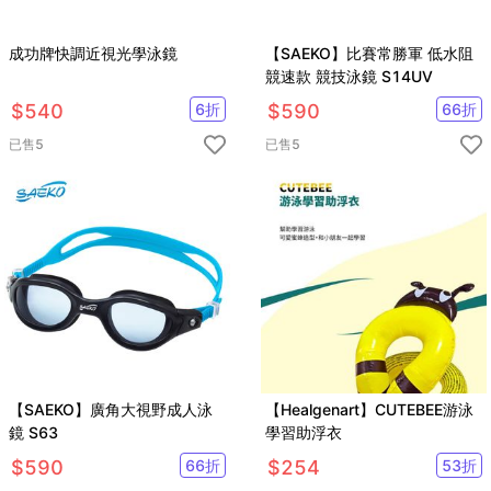
成功牌快調近視光學泳鏡
【SAEKO】比賽常勝軍 低水阻
競速款 競技泳鏡 S14UV
$
540
6
折
$
590
66
折
已售
5
已售
5
【SAEKO】廣角大視野成人泳
【Healgenart】CUTEBEE游泳
鏡 S63
學習助浮衣
$
590
66
折
$
254
53
折