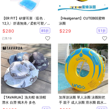
【ER FIT】矽膠耳塞〈藍色．
【Healgenart】CUTEBEE蜜蜂
12入〉舒適無痛／柔軟可塑／
泳圈
隔音防噪／（內附收納盒）
$
280
85
折
$
229
51
折
已售
19
【TAVARUA】漁夫帽 衝浪帽
加厚游泳圈 單人泳圈 泳圈附把
潛水 自潛 獨木舟 多色
手 親子 成人泳圈 滑水圈 戲水
海邊【SV61167】