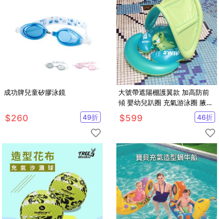
成功牌兒童矽膠泳鏡
大號帶遮陽棚護翼款 加高防前
傾 嬰幼兒趴圈 充氣游泳圈 腋下
圈 寶寶爬爬圈【SV61213】
$
260
49
折
$
599
46
折