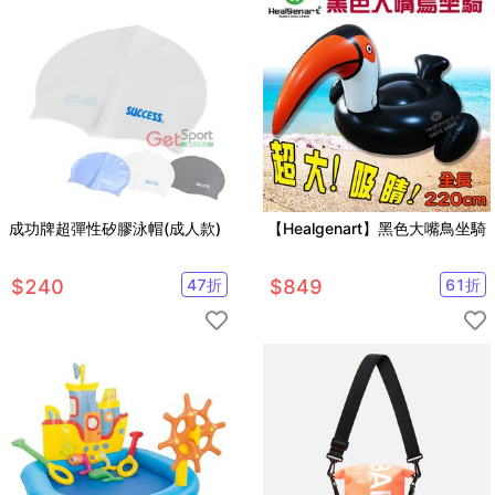
成功牌超彈性矽膠泳帽(成人款)
【Healgenart】黑色大嘴鳥坐騎
$
240
47
折
$
849
61
折