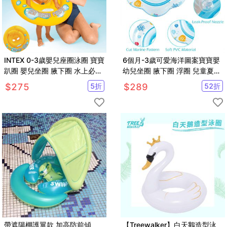
INTEX 0-3歲嬰兒座圈泳圈 寶寶
6個月-3歲可愛海洋圖案寶寶嬰
趴圈 嬰兒坐圈 腋下圈 水上必備
幼兒坐圈 腋下圈 浮圈 兒童夏天
【SV61108】
玩水洗澡戲水【SV6966】
$
275
5
折
$
289
52
折
帶遮陽棚護翼款 加高防前傾
【Treewalker】白天鵝造型泳