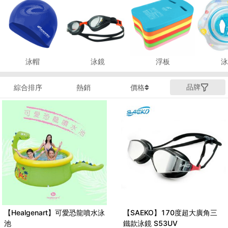
泳帽
泳鏡
浮板
泳
品牌
綜合排序
熱銷
價格
【Healgenart】可愛恐龍噴水泳
【SAEKO】170度超大廣角三
池
鐵款泳鏡 S53UV