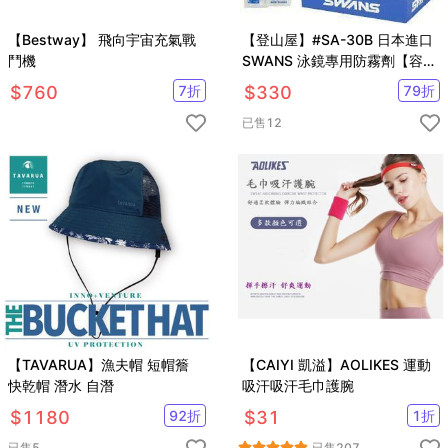
【Bestway】 飛向宇宙充氣戰
【登山屋】#SA-30B 日本進口
鬥機
SWANS 泳鏡專用防霧劑【容量
15ml】
$
760
7
折
$
330
79
折
已售
12
【TAVARUA】漁夫帽 短帽簷
【CAIYI 凱溢】AOLIKES 運動
快乾帽 潛水 自潛
吸汗吸汗毛巾護腕
$
1180
92
折
$
31
1
折
已售
5
已售
207