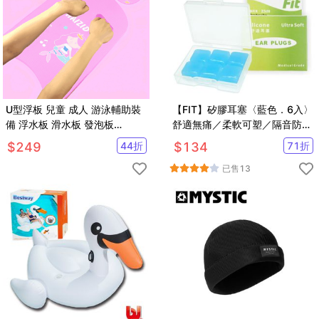
U型浮板 兒童 成人 游泳輔助裝
【FIT】矽膠耳塞〈藍色．6入〉
備 浮水板 滑水板 發泡板
舒適無痛／柔軟可塑／隔音防噪
【SV61323】
／（內附收納盒）
$
249
44
折
$
134
71
折
已售
13