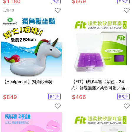
$
1180
8
折
$
669
56
折
已售
13
【Healgenart】獨角獸坐騎
【FIT】矽膠耳塞〈紫色．24
入〉舒適無痛／柔軟可塑／隔音
防噪／（內附收納盒）
$
849
61
折
$
466
68
折