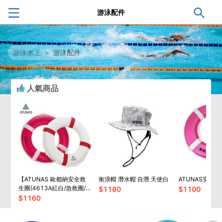
游泳配件
游泳水上
>
游泳配件
人氣商品
【ATUNAS 歐都納安全救
衝浪帽 潛水帽 自潛 天使白
ATUNAS安全
生圈(4613A紅白/急救圈/
$
1180
$
1100
游泳圈/魚雷浮標/浮板)
$
1160