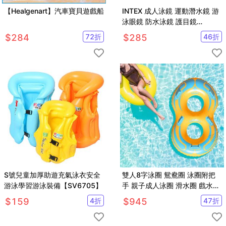
【Healgenart】汽車寶貝遊戲船
INTEX 成人泳鏡 運動潛水鏡 游
泳眼鏡 防水泳鏡 護目鏡
【SV61240】
$
284
72
折
$
285
46
折
S號兒童加厚助遊充氣泳衣安全
雙人8字泳圈 鴛鴦圈 泳圈附把
游泳學習游泳裝備【SV6705】
手 親子成人泳圈 滑水圈 戲水海
邊【SV61167】BO雜貨
$
159
4
折
$
945
47
折