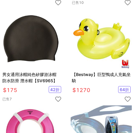
已售
10
男女通用泳帽純色矽膠游泳帽
【Bestway】巨型鴨成人充氣坐
防水防滑 潛水帽【SV6965】
騎
$
175
42
折
$
1270
64
折
已售
7