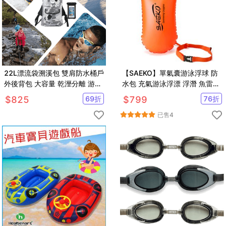
22L漂流袋溯溪包 雙肩防水桶戶
【SAEKO】單氣囊游泳浮球 防
外後背包 大容量 乾溼分離 游泳
水包 充氣游泳浮漂 浮潛 魚雷浮
海灘衝浪泛舟潛水袋
標 20L
$
825
69
折
$
799
76
折
【SV61206】
已售
4