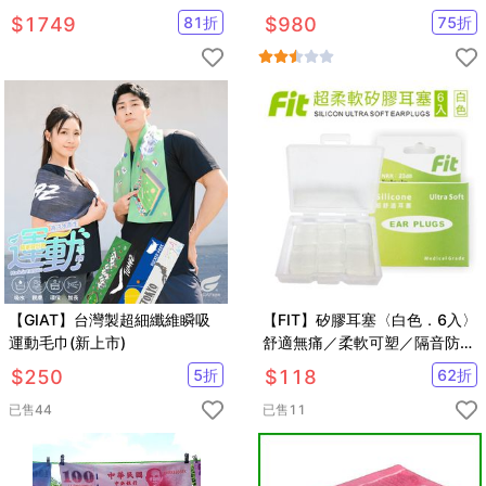
$
1749
81
折
$
980
75
折
【GIAT】台灣製超細纖維瞬吸
【FIT】矽膠耳塞〈白色．6入〉
運動毛巾(新上市)
舒適無痛／柔軟可塑／隔音防噪
／（內附收納盒）
$
250
5
折
$
118
62
折
已售
44
已售
11