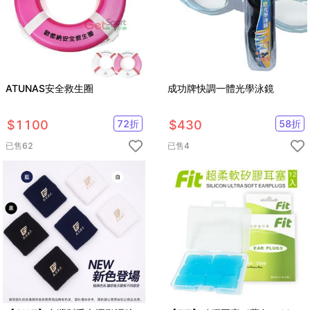
ATUNAS安全救生圈
成功牌快調一體光學泳鏡
$
1100
72
折
$
430
58
折
已售
62
已售
4