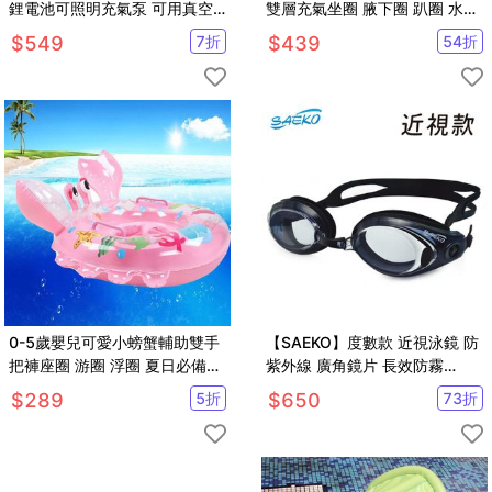
鋰電池可照明充氣泵 可用真空
雙層充氣坐圈 腋下圈 趴圈 水上
袋充氣墊游泳圈【SV61145】
必備【SV61105】
$
549
7
折
$
439
54
折
0-5歲嬰兒可愛小螃蟹輔助雙手
【SAEKO】度數款 近視泳鏡 防
把褲座圈 游圈 浮圈 夏日必備水
紫外線 廣角鏡片 長效防霧
上用品 【SV6967】
S42AOP
$
289
5
折
$
650
73
折