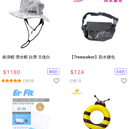
衝浪帽 潛水帽 自潛 天使白
【Treewalker】防水腰包
$
1180
86
折
$
124
54
折
已售
20
已售
12