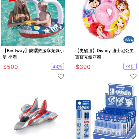
【Bestway】防曬救援隊充氣小
【史酷迪】Disney 迪士尼公主
艇 坐圈
寶寶充氣座圈
$
500
63
折
$
390
74
折