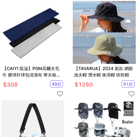
【CAIYI 凱溢】PGM高爾夫毛
【TAVARUA】2024 新款 網眼
巾 擦球杆球包清潔布 華夫格吸
漁夫帽 潛水帽 衝浪帽 快乾帽
水速乾運動巾加大款 2入
$
308
49
折
$
1260
91
折