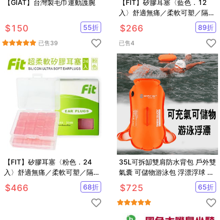
【GIAT】台灣製毛巾運動護腕
【FIT】矽膠耳塞〈藍色．12
入〉舒適無痛／柔軟可塑／隔音
防噪／（內附收納盒）
$
150
55
折
$
266
89
折
已售
39
已售
4
【FIT】矽膠耳塞〈粉色．24
35L可拆缷雙肩防水背包 戶外雙
入〉舒適無痛／柔軟可塑／隔音
氣囊 可儲物游泳包 浮漂浮球 遡
防噪／（內附收納盒）
溪袋 防水包【SV61207】
$
466
68
折
$
725
65
折