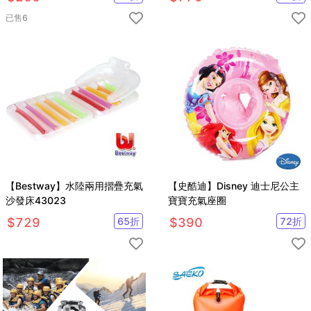
已售
6
【Bestway】水陸兩用摺疊充氣
【史酷迪】Disney 迪士尼公主
沙發床43023
寶寶充氣座圈
$
729
65
折
$
390
72
折