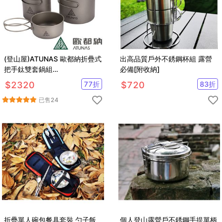
(登山屋)ATUNAS 歐都納折疊式
出高品質戶外不銹鋼杯組 露營
把手鈦雙套鍋組
必備[附收納]
(1100ML/750ML)A2ACBB12N
$
2320
77
折
$
720
83
折
已售
24
折疊單人碗包餐具套裝 勺子飯
個人登山露營戶不銹鋼手提單柄