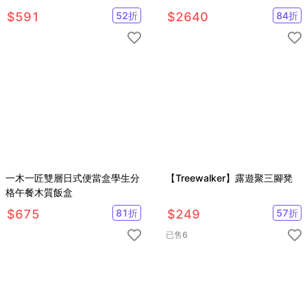
電線鉗
$
591
52
折
$
2640
84
折
一木一匠雙層日式便當盒學生分
【Treewalker】露遊聚三腳凳
格午餐木質飯盒
$
675
81
折
$
249
57
折
已售
6