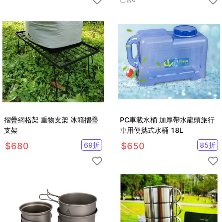
摺疊網格架 重物支架 冰箱摺疊
PC車載水桶 加厚帶水龍頭旅行
支架
車用便攜式水桶 18L
$
680
69
折
$
650
85
折