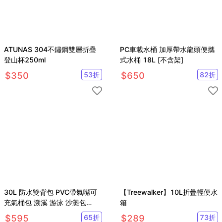
ATUNAS 304不鏽鋼雙層折疊
PC車載水桶 加厚帶水龍頭便攜
登山杯250ml
式水桶 18L [不含架]
$
350
53
折
$
650
82
折
30L 防水雙背包 PVC帶氣嘴可
【Treewalker】10L折疊輕便水
充氣桶包 溯溪 游泳 沙灘包
箱
MARJAQE【SV61268】
$
595
65
折
$
289
73
折