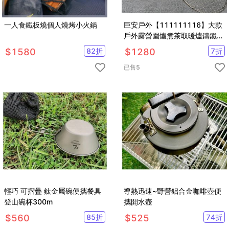
一人食鐵板燒個人燒烤小火鍋
巨安戶外【111111116】大款
戶外露營圍爐煮茶取暖爐鑄鐵碳
爐野營木炭燒烤爐
$
1580
82
折
$
1280
7
折
已售
5
輕巧 可摺疊 鈦金屬碗便攜餐具
導熱迅速~野營鋁合金咖啡壺便
登山碗杯300m
攜開水壺
$
560
85
折
$
525
74
折