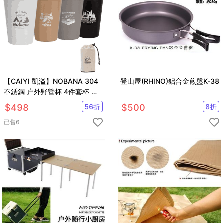
【CAIYI 凱溢】NOBANA 304
登山屋(RHINO)鋁合金煎盤K-38
不銹鋼 户外野營杯 4件套杯 露
營野餐 燒烤啤酒杯 水杯 咖啡杯
$
498
56
折
$
500
8
折
荒野版
已售
6