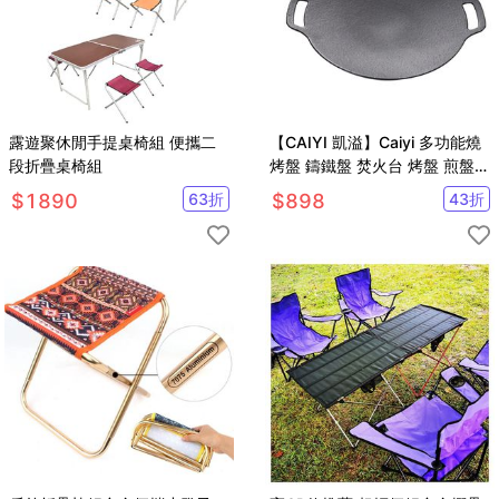
露遊聚休閒手提桌椅組 便攜二
【CAIYI 凱溢】Caiyi 多功能燒
段折疊桌椅組
烤盤 鑄鐵盤 焚火台 烤盤 煎盤
煎烤盤 燒烤盤 露營 野營 贈送收
$
1890
63
折
$
898
43
折
納袋+麻繩