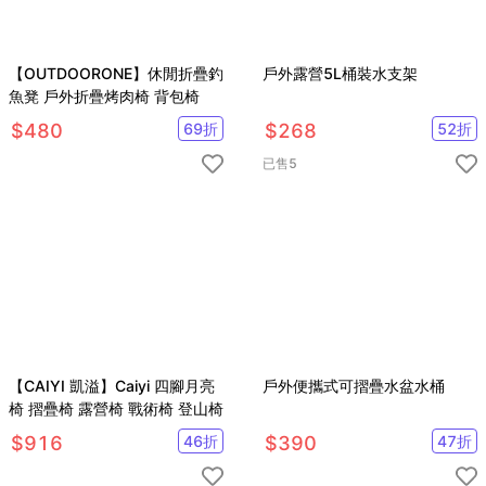
【OUTDOORONE】休閒折疊釣
戶外露營5L桶裝水支架
魚凳 戶外折疊烤肉椅 背包椅
$
480
69
折
$
268
52
折
已售
5
【CAIYI 凱溢】Caiyi 四腳月亮
戶外便攜式可摺疊水盆水桶
椅 摺疊椅 露營椅 戰術椅 登山椅
$
916
46
折
$
390
47
折