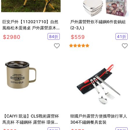
巨安戶外【112021710】自然
戶外露營野炊不鏽鋼6件套鍋組
風格松木蛋捲桌 戶外露營原木
(2-3人)
蛋捲桌 含收納袋
$
2980
84
折
$
559
41
折
【CAIYI 凱溢】CLS戰術露營杯
韓國戶外露營方便攜帶旅行單人
馬克杯 不鏽鋼杯 露營杯 環保杯
304不鏽鋼餐具套裝
保溫杯 隔熱杯