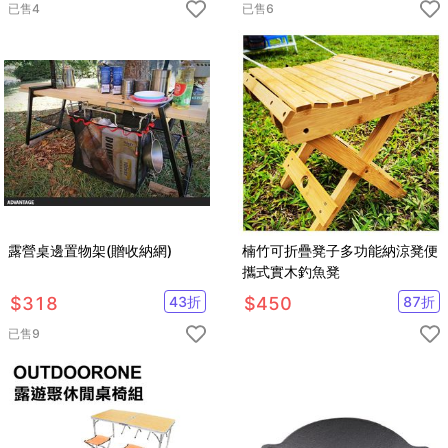
已售
4
已售
6
露營桌邊置物架(贈收納網)
楠竹可折疊凳子多功能納涼凳便
攜式實木釣魚凳
$
318
43
折
$
450
87
折
已售
9