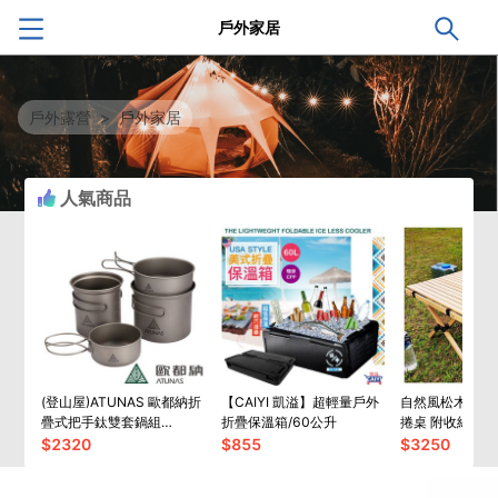
戶外家居
戶外露營
>
戶外家居
人氣商品
(登山屋)ATUNAS 歐都納折
【CAIYI 凱溢】超輕量戶外
自然風松木12
疊式把手鈦雙套鍋組
折疊保溫箱/60公升
捲桌 附收納袋
(1100ML/750ML)A2ACBB12N
$
2320
$
855
$
3250