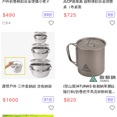
戶外折疊椅鋁合金便攜小凳子
高CP值推薦 超輕便鋁合金摺疊
桌（布桌面
$
490
69
折
$
725
9
折
已售
4
露營戶外 三件套鍋組 含收納袋
(登山屋)ATUNAS 歐都納單層鈦
隨行杯/折疊把手馬克杯附杯蓋
300ML(A2ACBB08N
$
1600
81
折
$
820
8
折