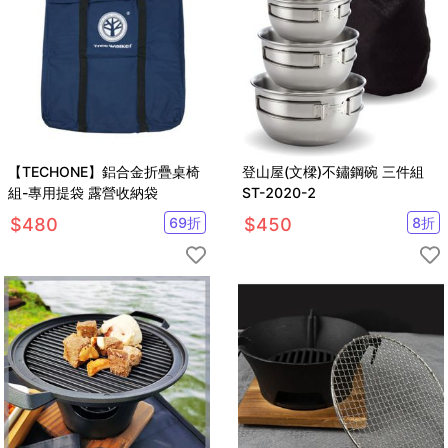
【TECHONE】鋁合金折疊桌椅
登山屋(文樑)不鏽鋼碗 三件組
組-專用提袋 露營收納袋
ST-2020-2
$
480
69
折
$
450
8
折