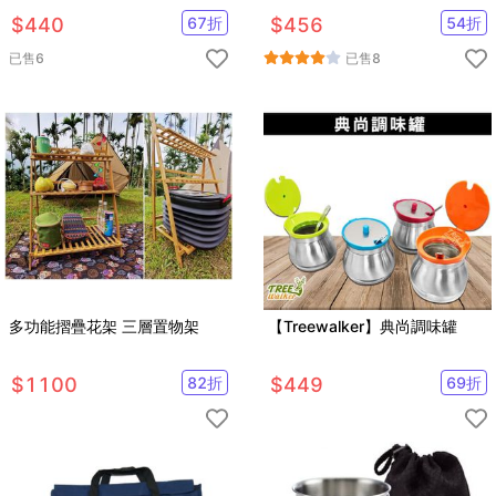
野炊鍋具 露營鍋具 附收納袋
$
440
67
折
$
456
54
折
已售
6
已售
8
多功能摺疊花架 三層置物架
【Treewalker】典尚調味罐
$
1100
82
折
$
449
69
折