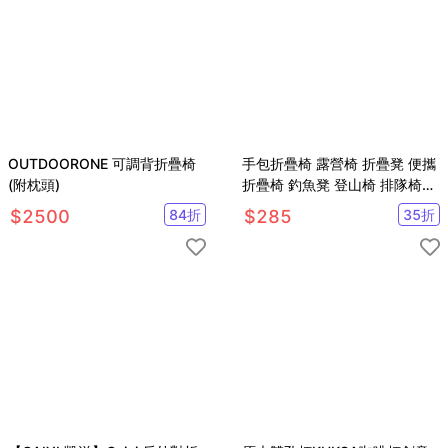
OUTDOORONE 可調背折疊椅
手包折疊椅 露營椅 折疊凳 便攜
(附枕頭)
折疊椅 釣魚凳 登山椅 排隊椅
【SV61255】
$
2500
84
折
$
285
35
折