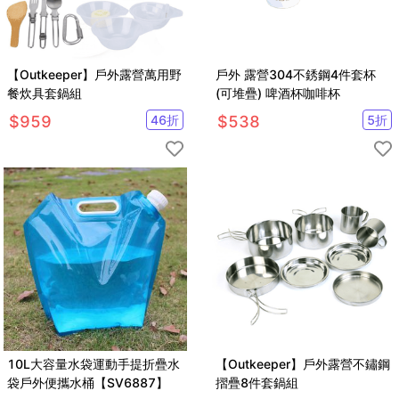
【Outkeeper】戶外露營萬用野
戶外 露營304不銹鋼4件套杯
餐炊具套鍋組
(可堆疊) 啤酒杯咖啡杯
$
959
46
折
$
538
5
折
10L大容量水袋運動手提折疊水
【Outkeeper】戶外露營不鏽鋼
袋戶外便攜水桶【SV6887】
摺疊8件套鍋組