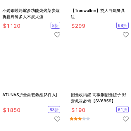
不銹鋼燒烤爐多功能燒烤架炭爐
【Treewalker】雙人白鐵餐具
折疊野餐多人木炭火爐
組
$
1120
8
折
$
299
68
折
ATUNAS折疊鈦套鍋組(3件入)
摺疊收納鏟 高碳鋼摺疊鏟子 野
營救災必備【SV6859】
$
1850
63
折
$
190
61
折