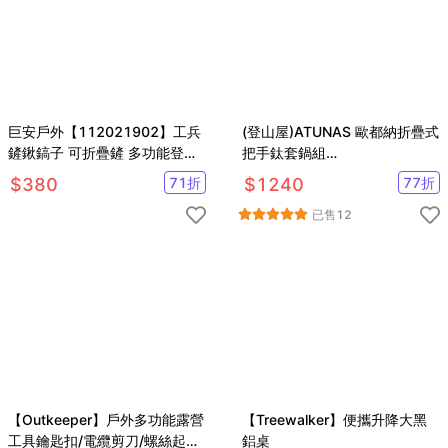
巨安戶外【112021902】工兵
(登山屋)ATUNAS 歐都納折疊式
鏟鍬鎬子 可折疊鏟 多功能登山
把手鈦套鍋組
野營便攜式大鏟
(800ML+400ML)A2ACBB11N
$
380
71
折
$
1240
77
折
已售
12
【Outkeeper】戶外多功能露營
【Treewalker】便攜升降大黑
工具鑰匙扣/電纜剪刀/螺絲起子/
鋁桌