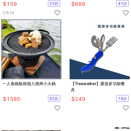
$
159
53
折
$
699
41
折
已售
10
一人食鐵板燒個人燒烤小火鍋
【Treewalker】露遊多功能餐
具
$
1580
82
折
$
249
18
折