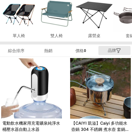
單人椅
雙人椅
露營桌
套
品牌
綜合排序
熱銷
價格
電動飲水機家用充電礦泉純淨水
【CAIYI 凱溢】Caiyi 多功能水
桶壓水器自動上水器
壺鍋 304 不銹鋼 煮水壺 套鍋