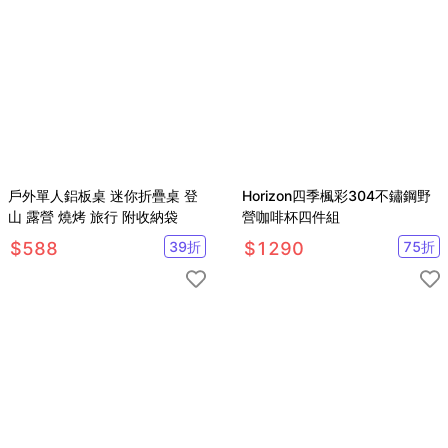
戶外單人鋁板桌 迷你折疊桌 登
Horizon四季楓彩304不鏽鋼野
山 露營 燒烤 旅行 附收納袋
營咖啡杯四件組
$
588
39
折
$
1290
75
折