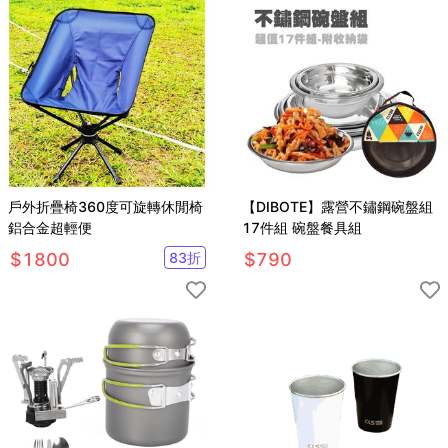
戶外折疊椅360度可旋轉休閒椅
【DIBOTE】露營不鏽鋼碗盤組
鋁合金超輕便
17件組 碗盤餐具組
$
1800
83
折
$
790