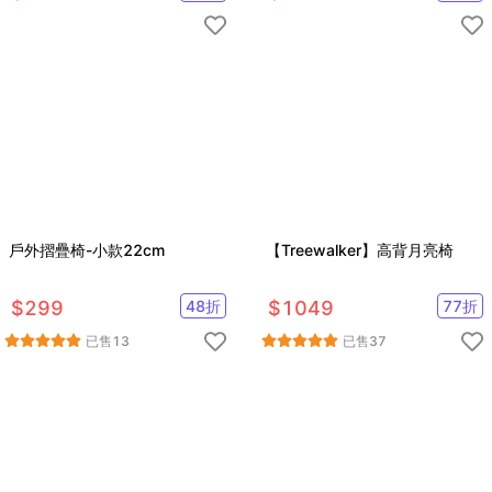
戶外摺疊椅-小款22cm
【Treewalker】高背月亮椅
$
299
48
折
$
1049
77
折
已售
13
已售
37