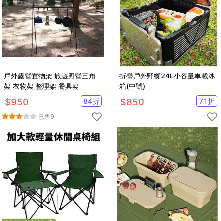
戶外露營置物架 旅遊野營三角
折疊戶外野餐24L小容量車載冰
架 衣物架 整理架 餐具架
箱(中號)
$
950
84
折
$
850
71
折
已售
9