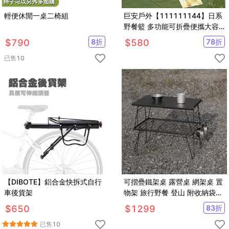
輕便休閒一桌二椅組
巨安戶外【111111144】日系
野餐籃 多功能可折疊便攜大容
量小桌提籃 摺疊水桶
$
790
8
折
$
580
78
折
已售
10
【DIBOTE】鋁合金快拆式自行
可摺疊鐵架桌 露營桌 網架桌 置
車後貨架
物架 旅行野餐 登山 附收納袋
【YV61239】
$
650
$
1299
83
折
已售
10