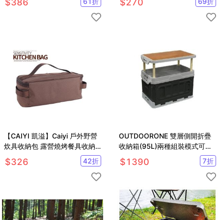
$
386
61
折
$
270
69
折
【CAIYI 凱溢】Caiyi 戶外野營
OUTDOORONE 雙層側開折疊
炊具收納包 露營燒烤餐具收納
收納箱(95L)兩種組裝模式可拆
袋 旅行化妝包 便攜洗漱包
卸桌板，可置物當托盤使用
$
326
42
折
$
1390
7
折