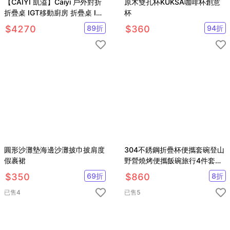
【CAIYI 凱溢】Caiyi 戶外對折
原木雙孔杯KUKSA咖啡杯創意
折疊桌 IGT移動廚房 折疊桌 IGT
杯
爐 露營桌 蛋捲桌 野餐桌
$
4270
89
折
$
360
94
折
圓形沙灘墊海邊沙灘披巾披肩度
304不銹鋼折疊杯便攜套碗登山
假裹裙
野營燒烤便攜飯碗旅行4件套杯
碗
$
350
69
折
$
860
8
折
已售
4
已售
5