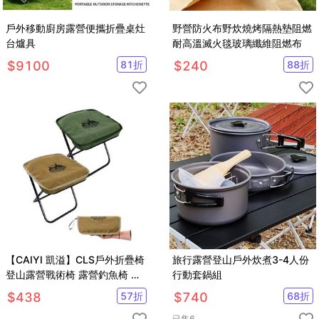
戶外移動廚房露營便攜折疊桌灶
野營防火布野炊燒烤隔熱墊阻燃
台爐具
耐高溫滅火毯玻璃纖維阻燃布
$
9100
81
折
$
240
88
折
【CAIYI 凱溢】CLS戶外折疊椅
旅行露營登山戶外炊煮3-4人份
登山露營戰術椅 露營釣魚椅 超
行動套鍋組
輕鋁合金小板凳 手提椅 折疊板
$
438
57
折
$
740
68
折
凳
已售
6