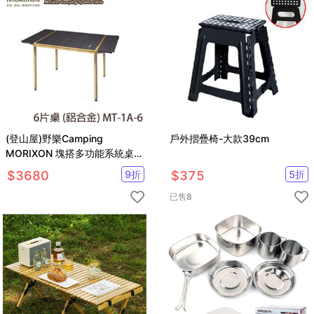
(登山屋)野樂Camping
戶外摺疊椅-大款39cm
MORIXON 塊搭多功能系統桌-6
片MT-1A-6
$
3680
9
折
$
375
5
折
已售
8