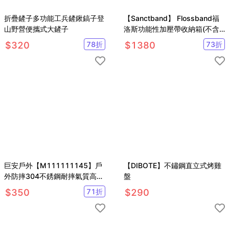
折疊鏟子多功能工兵鏟鍬鎬子登
【Sanctband】 Flossband福
山野營便攜式大鏟子
洛斯功能性加壓帶收納箱(不含
加壓帶)
$
320
78
折
$
1380
73
折
巨安戶外【M111111145】戶
【DIBOTE】不鏽鋼直立式烤雞
外防摔304不銹鋼耐摔氣質高腳
盤
杯紅酒杯(500ml)
$
350
71
折
$
290