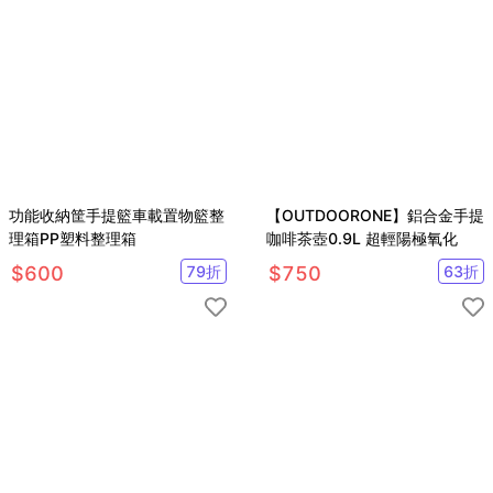
功能收納筐手提籃車載置物籃整
【OUTDOORONE】鋁合金手提
理箱PP塑料整理箱
咖啡茶壺0.9L 超輕陽極氧化
$
600
79
折
$
750
63
折