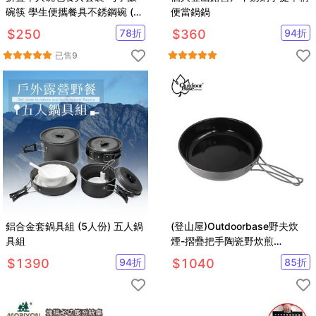
碗筷 學生便攜餐具不銹鋼碗 (一
便當鍋鍋
組入)
$
250
78
折
$
360
94
折
已售
9
鋁合金套鍋具組 (5人份) 五人鍋
(登山屋)Outdoorbase野夫炊
具組
煙-摺疊把手陶瓷野炊煎
盤-27418 純鈦製造
$
1390
94
折
$
1040
85
折