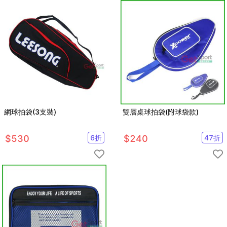
網球拍袋(3支裝)
雙層桌球拍袋(附球袋款)
$
530
6
折
$
240
47
折