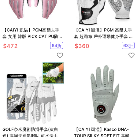
【CAIYI 凱溢】PGM高爾夫手
【CAIYI 凱溢】PGM 高爾夫手
套 女用 韓版 PICK CAT PU防滑
套 超纖布 戶外運動健身手套 防
手套
曬防滑耐磨運動手套
$
472
64
折
$
360
63
折
GOLF奈米魔術防滑手套(灰白
【CAIYI 凱溢】Kasco DNA-
色) 高爾夫透氣服貼 可水洗手套
TOUR SILKY SOFT FIT 高爾夫