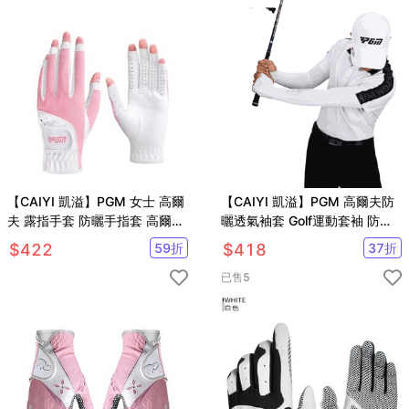
【CAIYI 凱溢】PGM 女士 高爾
【CAIYI 凱溢】PGM 高爾夫防
夫 露指手套 防曬手指套 高爾夫
曬透氣袖套 Golf運動套袖 防曬
球手套
手套 冰絲袖套
$
422
59
折
$
418
37
折
已售
5