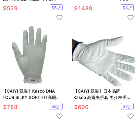
(左手1只)【GF71003】
女用小羊皮手套
$
529
55
折
$
1488
53
折
【CAIYI 凱溢】Kasco DNA-
【CAIYI 凱溢】日本品牌
TOUR SILKY SOFT FIT高爾夫
Kasco 高爾夫手套 男仕左手套
男用小羊皮手套
超纖布 戶外運動健身手套 防曬
$
788
58
折
$
600
57
折
防滑耐磨運動手套