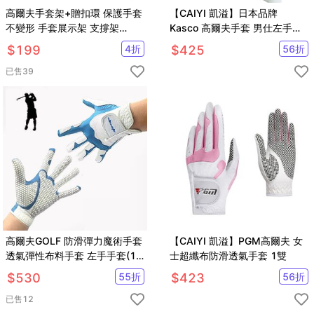
高爾夫手套架+贈扣環 保護手套
【CAIYI 凱溢】日本品牌
不變形 手套展示架 支撐架
Kasco 高爾夫手套 男仕左手套
【GF06001】
超纖布 戶外運動健身手套0500
$
199
4
折
$
425
56
折
已售
39
高爾夫GOLF 防滑彈力魔術手套
【CAIYI 凱溢】PGM高爾夫 女
透氣彈性布料手套 左手手套(1
士超纖布防滑透氣手套 1雙
只) 可水洗【GF71001】
$
530
55
折
$
423
56
折
已售
12