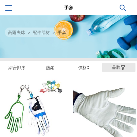
手套
高爾夫球
>
配件器材
>
手套
品牌
綜合排序
熱銷
價格