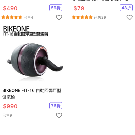
保護手腕不扭傷 老婆叫我買
$
490
59
折
$
79
43
折
已售
4
已售
29
BIKEONE FIT-16 自動回彈巨型
健腹輪
$
990
76
折
已售
9