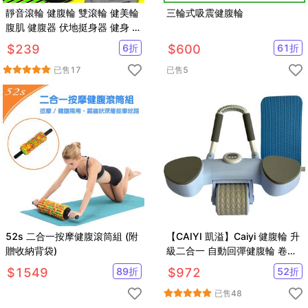
靜音滾輪 健腹輪 雙滾輪 健美輪
三輪式吸震健腹輪
腹肌 健腹器 伏地挺身器 健身 美
腿 減肥 增肌 燃脂
$
239
6
折
$
600
61
折
已售
17
已售
5
52s 二合一按摩健腹滾筒組 (附
【CAIYI 凱溢】Caiyi 健腹輪 升
贈收納背袋)
級二合一 自動回彈健腹輪 卷腹
輪 炫腹輪 練腹肌神器 腹肌鍛煉
$
1549
89
折
$
972
52
折
器
已售
48