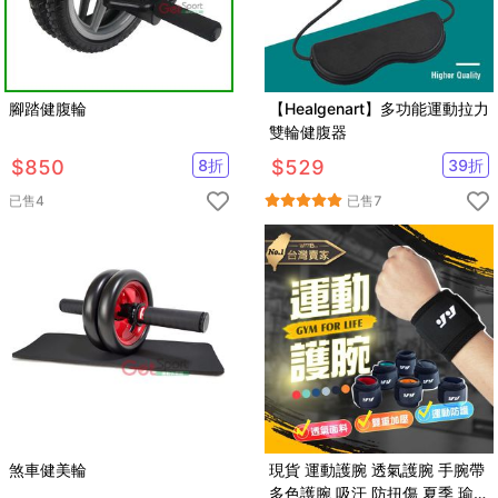
腳踏健腹輪
【Healgenart】多功能運動拉力
雙輪健腹器
$
850
8
折
$
529
39
折
已售
4
已售
7
煞車健美輪
現貨 運動護腕 透氣護腕 手腕帶
多色護腕 吸汗 防扭傷 夏季 瑜伽