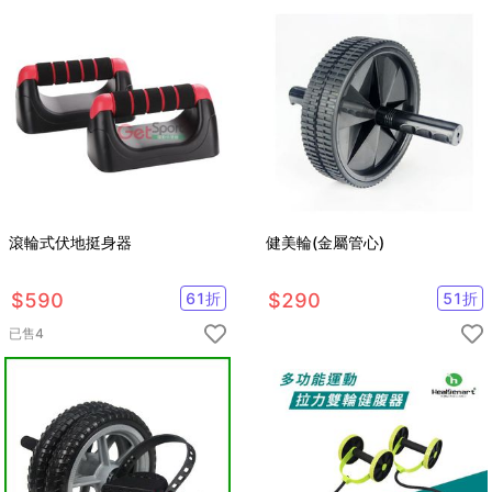
滾輪式伏地挺身器
健美輪(金屬管心)
$
590
61
折
$
290
51
折
已售
4