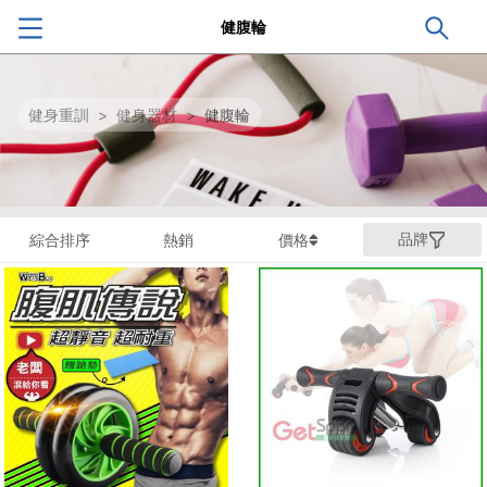
健腹輪
健身重訓
>
健身器材
>
健腹輪
品牌
綜合排序
熱銷
價格