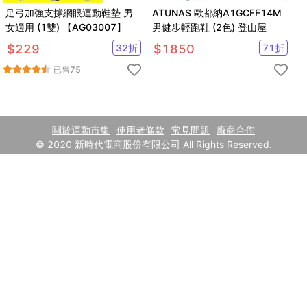
足弓加強支撐網眼運動鞋墊 男
ATUNAS 歐都納A1GCFF14M
女適用 (1雙) 【AG03007】
男健步輕跑鞋 (2色) 登山屋
$
229
32
折
$
1850
71
折
已售
75
關於運動市集
使用者條款
常見問題
廠商合作
© 2020 新時代電商股份有限公司 All Rights Reserved.