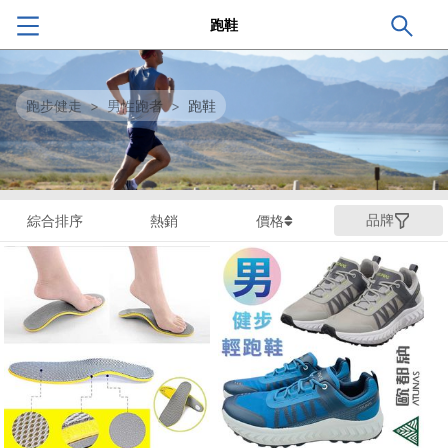
跑鞋
跑步健走
>
男性跑者
>
跑鞋
品牌
綜合排序
熱銷
價格