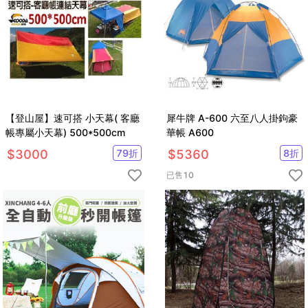
【登山屋】速可搭 小天幕( 客廳
犀牛牌 A-600 六至八人掛鉤豪
帳專屬小天幕) 500*500cm
華帳 A600
$
3000
79
折
$
5360
8
折
已售
10