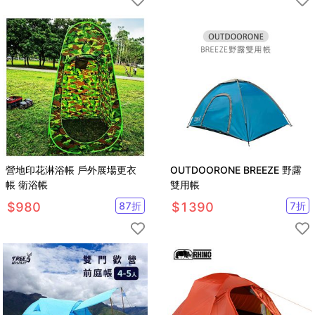
營地印花淋浴帳 戶外展場更衣
OUTDOORONE BREEZE 野露
帳 衛浴帳
雙用帳
$
980
87
折
$
1390
7
折