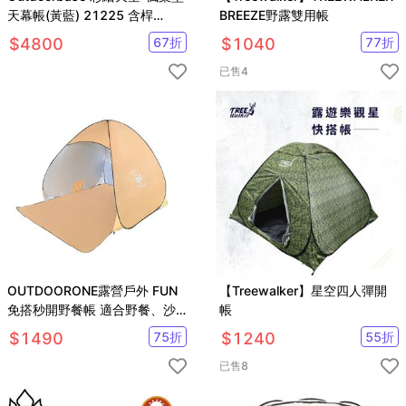
天幕帳(黃藍) 21225 含桿
BREEZE野露雙用帳
500*570 cm
$
4800
67
折
$
1040
77
折
已售
4
OUTDOORONE露營戶外 FUN
【Treewalker】星空四人彈開
免搭秒開野餐帳 適合野餐、沙
帳
灘遮陽、兒童遊戲帳
$
1490
75
折
$
1240
55
折
已售
8