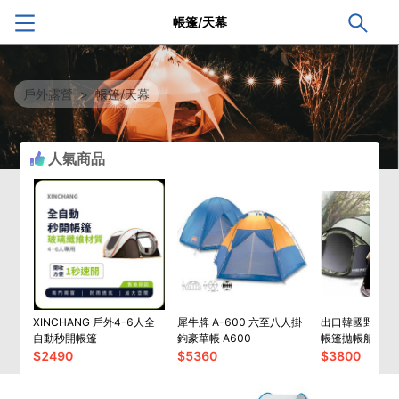
帳篷/天幕
戶外露營
>
帳篷/天幕
人氣商品
XINCHANG 戶外4-6人全
犀牛牌 A-600 六至八人掛
出口韓國野營帳
自動秒開帳篷
鉤豪華帳 A600
帳篷拋帳船帳超
營帳篷
$
2490
$
5360
$
3800