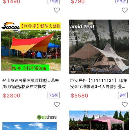
$
1490
75
折
$
790
88
折
登山屋速可搭阿曼達蝶型天幕帳
巨安戶外【111111121】 印第
/銀膠隔熱/格菱布防撕裂
安金字塔帳篷3-4人野營折疊天
幕防風雨抗紫外線露營帳
$
2800
75
折
$
5580
9
折