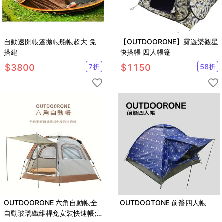
自動速開帳篷拋帳船帳超大 免
【OUTDOORONE】露遊樂觀星
搭建
快搭帳 四人帳篷
$
3800
7
折
$
1150
58
折
OUTDOORONE 六角自動帳全
OUTDOOTONE 前簷四人帳
自動玻璃纖維桿免安裝快速帳;