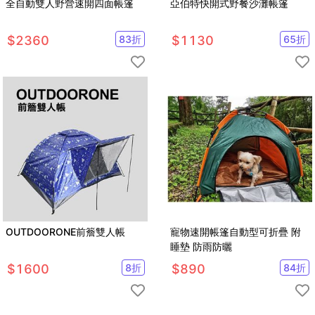
全自動雙人野營速開四面帳篷
亞伯特快開式野餐沙灘帳篷
$
2360
83
折
$
1130
65
折
OUTDOORONE前簷雙人帳
寵物速開帳篷自動型可折疊 附
睡墊 防雨防曬
$
1600
8
折
$
890
84
折