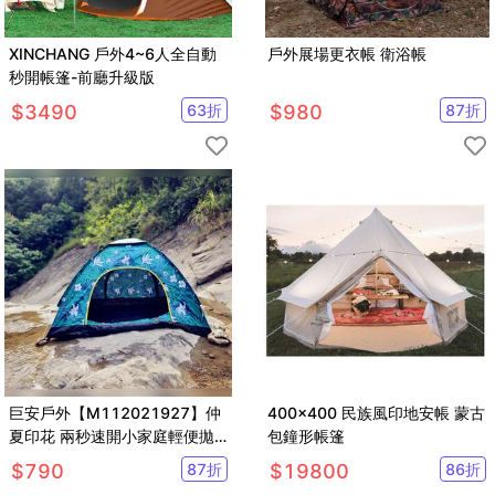
XINCHANG 戶外4~6人全自動
戶外展場更衣帳 衛浴帳
秒開帳篷-前廳升級版
$
3490
63
折
$
980
87
折
巨安戶外【M112021927】仲
400x400 民族風印地安帳 蒙古
夏印花 兩秒速開小家庭輕便拋
包鐘形帳篷
帳 秒開帳
$
790
87
折
$
19800
86
折