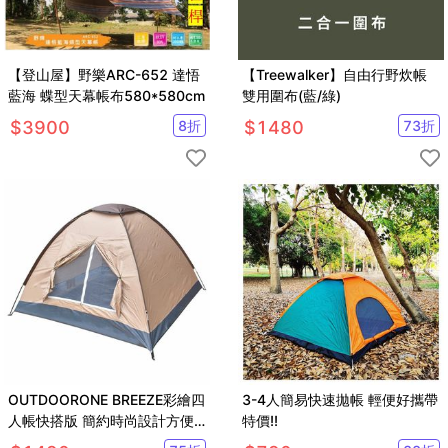
【登山屋】野樂ARC-652 達悟
【Treewalker】自由行野炊帳
藍海 蝶型天幕帳布580*580cm
雙用圍布(藍/綠)
$
3900
8
折
$
1480
73
折
OUTDOORONE BREEZE彩繪四
3-4人簡易快速拋帳 輕便好攜帶
人帳快搭版 簡約時尚設計方便
特價!!
1-2人輕鬆搭建重量輕便