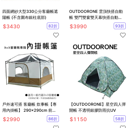
四面網紗大型330公分客廳帳遮
OUTDOORONE 雲嵿快搭自動
陽帳 (不含圍布銀柱底部)
帳 雙門雙窗雙天幕快搭自動
帳，骨架簡單開收適用4-6人
$
3430
82
折
$
3990
93
折
戶外速可搭 客廳帳 炊事帳【專
【OUTDOORONE】星空四人彈
用內掛帳】 290x290cm 前後
開帳 不透明銀膠防雨抗UV
大雙門 左右兩大氣窗
$
2990
86
折
$
1150
58
折