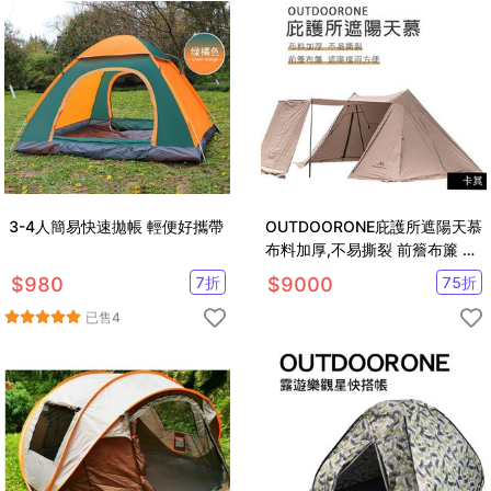
3-4人簡易快速拋帳 輕便好攜帶
OUTDOORONE庇護所遮陽天慕
布料加厚,不易撕裂 前簷布簾 遮
陽擋雨方便
$
980
7
折
$
9000
75
折
已售
4