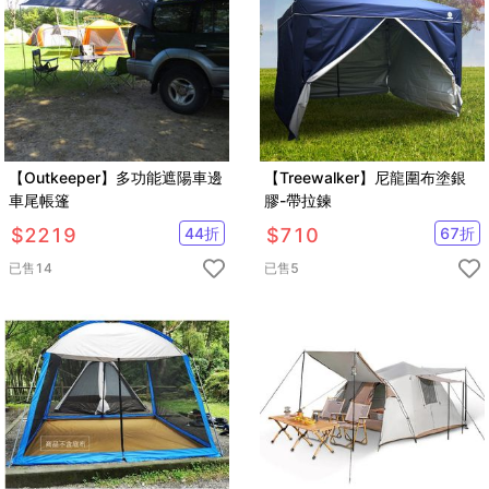
【Outkeeper】多功能遮陽車邊
【Treewalker】尼龍圍布塗銀
車尾帳篷
膠-帶拉鍊
$
2219
44
折
$
710
67
折
已售
14
已售
5