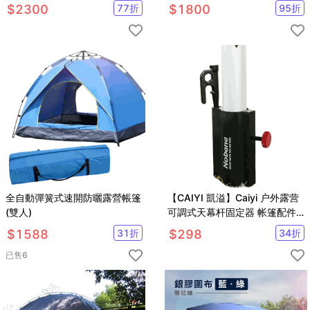
前後雙開門設計共有2門4窗可
$
2300
77
折
$
1800
95
折
快速搭帳
全自動彈簧式速開防曬露營帳篷
【CAIYI 凱溢】Caiyi 户外露营
(雙人)
可調式天幕杆固定器 帐篷配件
支架 固定管架 送收納袋
$
1588
31
折
$
298
34
折
已售
6