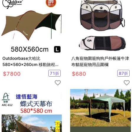
Outdoorbase大哈比
八角寵物圍籠狗狗戶外帳篷牛津
580x560x260cm 移動旅程天
布貓籠寵物用品圍欄
幕布-(卡其色)天幕帳 哈比天幕
$
7800
71
折
$
680
87
折