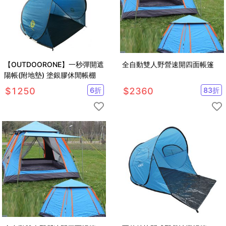
【OUTDOORONE】一秒彈開遮
全自動雙人野營速開四面帳篷
陽帳(附地墊) 塗銀膠休閒帳棚
$
1250
6
折
$
2360
83
折