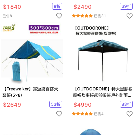
$
1840
8
折
$
2490
69
折
已售
8
已售
31
【Treewalker】露遊樂百搭天
【OUTDOORONE】特大黑膠客
幕帳(5x8)
廳帳炊事帳露營帳篷戶外防雨裝
備野外帳篷 附收納袋 活動帳快
$
2649
53
折
$
4990
83
折
速帳
已售
4