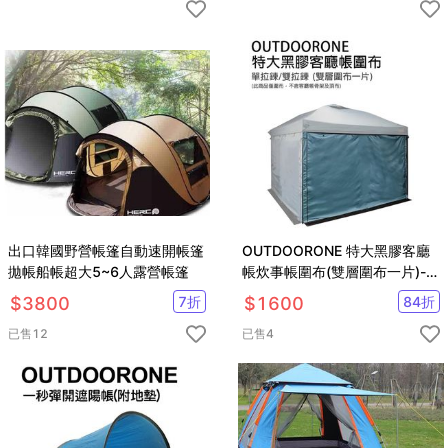
出口韓國野營帳篷自動速開帳篷
OUTDOORONE 特大黑膠客廳
拋帳船帳超大5~6人露營帳篷
帳炊事帳圍布(雙層圍布一片)-拉
鍊款 抗撕裂布料 雙層設計網紗
$
3800
7
折
$
1600
84
折
設計
已售
12
已售
4