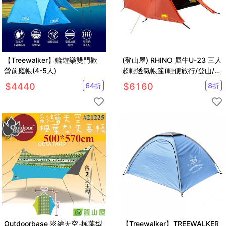
【Treewalker】鏕遊樂雙門歡
(登山屋) RHINO 犀牛U-23 三人
營前庭帳(4-5人)
超輕透氣帳篷(輕便旅行/登山/野
營)
$
4440
64
折
$
6160
8
折
Outdoorbase 彩繪天空-楓葉型
【Treewalker】TREEWALKER