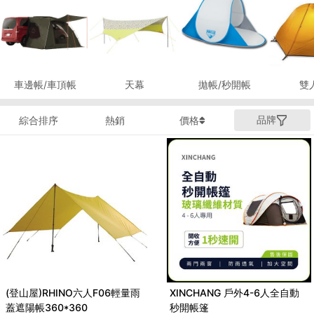
車邊帳/車頂帳
天幕
拋帳/秒開帳
雙
品牌
綜合排序
熱銷
價格
(登山屋)RHINO六人F06輕量雨
XINCHANG 戶外4-6人全自動
蓋遮陽帳360*360
秒開帳篷