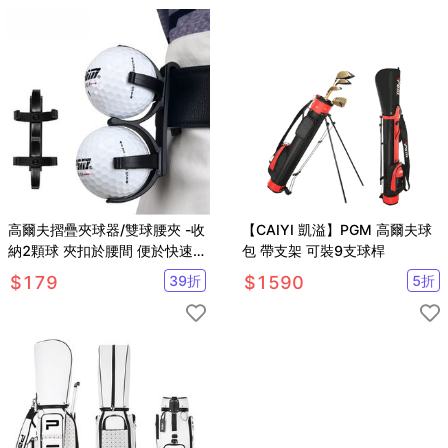
高爾夫摺疊夾球器/雙球腰夾 -收
【CAIYI 凱溢】PGM 高爾夫球
納2顆球 夾扣於腰間 便於快速
包 帶支架 可裝9支球桿
拿取【GF05011】
$
179
39
折
$
1590
5
折