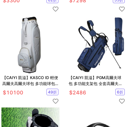
$
3300
$
7298
【CAIYI 凱溢】KASCO ID 輕便
【CAIYI 凱溢】PGM高爾夫球
高爾夫高爾夫球包 多功能球包
包 多功能支架包 全套高爾夫球
高爾夫球袋(9吋)
桿包 高爾夫球袋
$
10100
49
折
$
2486
6
折