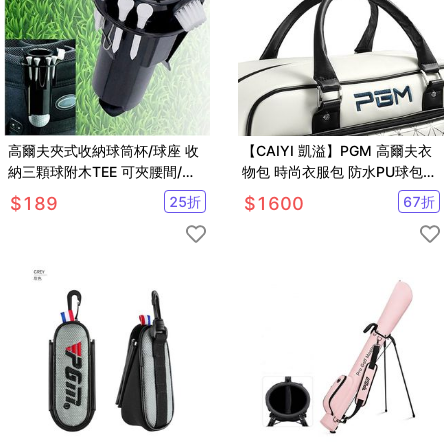
高爾夫夾式收納球筒杯/球座 收
【CAIYI 凱溢】PGM 高爾夫衣
納三顆球附木TEE 可夾腰間/球
物包 時尚衣服包 防水PU球包
袋側【GF04032】
大容量獨立鞋袋
$
189
25
折
$
1600
67
折