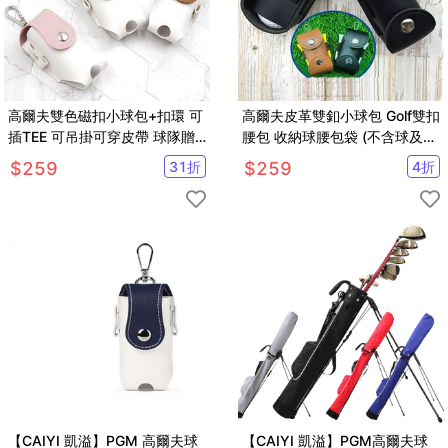
高爾夫雙色磁扣小球包+扣環 可
高爾夫皮革雙釦小球包 Golf雙扣
插TEE 可吊掛可穿皮帶 球隊贈
腰包 收納球腰包袋 (不含球及配
品 獎品【GF05008】
件)【GF05007】
$
259
31
折
$
259
4
折
【CAIYI 凱溢】PGM 高爾夫球
【CAIYI 凱溢】PGM高爾夫球