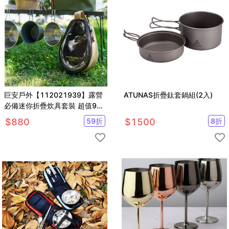
巨安戶外【112021939】露營
ATUNAS折疊鈦套鍋組(2入)
必備迷你折疊炊具套裝 超值9件
組 送收納包
$
880
59
折
$
1500
8
折