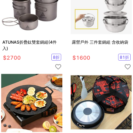
ATUNAS折疊鈦雙套鍋組(4件
露營戶外 三件套鍋組 含收納袋
入)
$
2700
8
折
$
1600
81
折