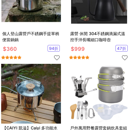
個人登山露營戶不銹鋼手提單柄
露營 休閒 304不銹鋼滴漏式溫
便當鍋鍋
控手沖長嘴細口咖啡壺
$
360
94
折
$
999
47
折
【CAIYI 凱溢】Caiyi 多功能水
戶外萬用野餐露營套鍋炊具套組