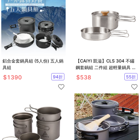
鋁合金套鍋具組 (5人份) 五人鍋
【CAIYI 凱溢】CLS 304 不鏽
具組
鋼套鍋組 二件組 超輕量鍋具 露
營登山必備 高山鍋具 野營鍋具
$
1390
94
折
$
538
55
折