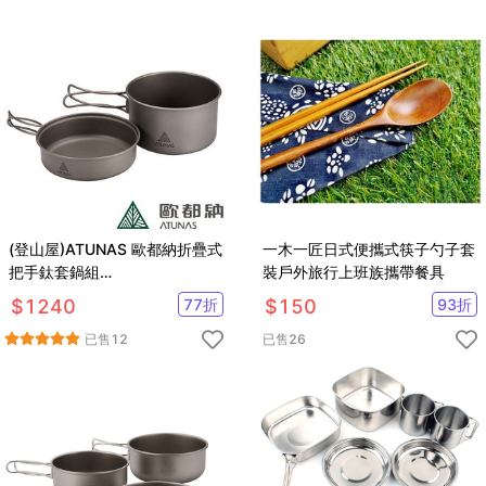
(登山屋)ATUNAS 歐都納折疊式
一木一匠日式便攜式筷子勺子套
把手鈦套鍋組
裝戶外旅行上班族攜帶餐具
(800ML+400ML)A2ACBB11N
$
1240
77
折
$
150
93
折
已售
12
已售
26