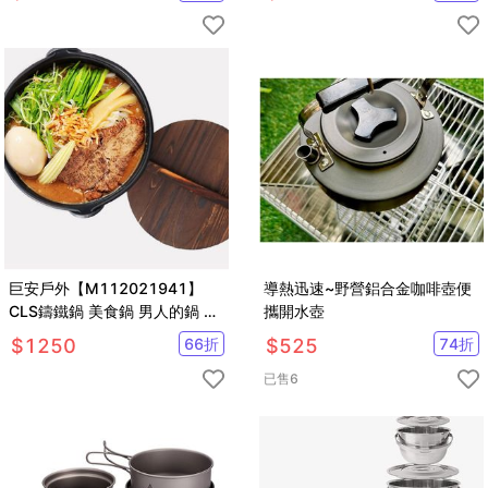
巨安戶外【M112021941】
導熱迅速~野營鋁合金咖啡壺便
CLS鑄鐵鍋 美食鍋 男人的鍋 生
攜開水壺
鐵烤雞燒水荷蘭鍋 (含收納袋)
$
1250
66
折
$
525
74
折
已售
6