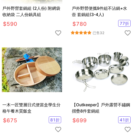
戶外野營套鍋組 (2人份) 附網袋
戶外野營便攜9件組不沾鍋+水
收納袋 二人份鍋具組
壺 套鍋組(3-4人)
$
590
$
780
77
折
已售
32
一木一匠雙層日式便當盒學生分
【Outkeeper】戶外露營不鏽鋼
格午餐木質飯盒
摺疊8件套鍋組
$
675
81
折
$
699
41
折