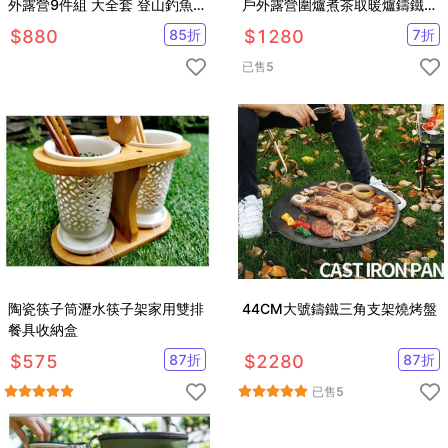
外露營9件組 大全套 登山釣魚
戶外露營圍爐煮茶取暖爐鑄鐵碳
迷你折疊炊具套裝
爐野營木炭燒烤爐
$
880
85
折
$
1280
7
折
已售
5
陶瓷筷子筒瀝水筷子架家用雙排
44CM大號鑄鐵三角支架燒烤盤
餐具收納盒
$
575
87
折
$
2280
87
折
已售
5