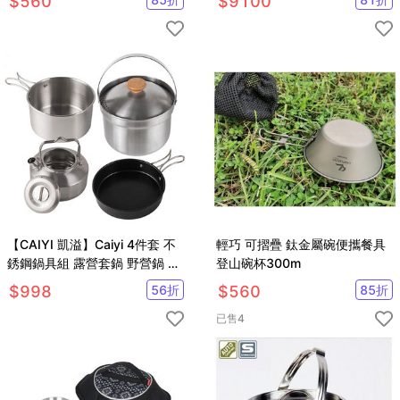
$
560
$
9100
【CAIYI 凱溢】Caiyi 4件套 不
輕巧 可摺疊 鈦金屬碗便攜餐具
銹鋼鍋具組 露營套鍋 野營鍋 戶
登山碗杯300m
外鍋具
$
998
56
折
$
560
85
折
已售
4