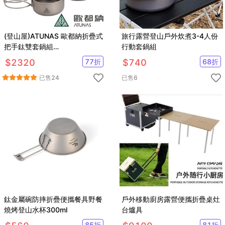
(登山屋)ATUNAS 歐都納折疊式
旅行露營登山戶外炊煮3-4人份
把手鈦雙套鍋組
行動套鍋組
(1100ML/750ML)A2ACBB12N
$
2320
77
折
$
740
68
折
已售
24
已售
6
鈦金屬碗防摔折疊便攜餐具野餐
戶外移動廚房露營便攜折疊桌灶
燒烤登山水杯300ml
台爐具
85
折
81
折