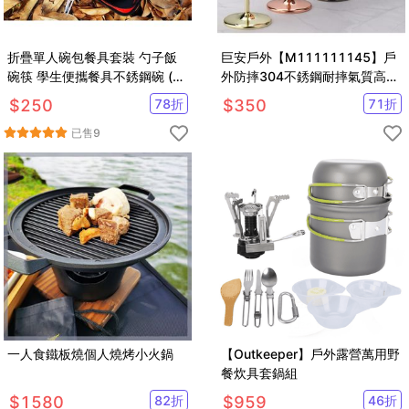
折疊單人碗包餐具套裝 勺子飯
巨安戶外【M111111145】戶
碗筷 學生便攜餐具不銹鋼碗 (一
外防摔304不銹鋼耐摔氣質高腳
組入)
杯紅酒杯(500ml)
$
250
78
折
$
350
71
折
已售
9
一人食鐵板燒個人燒烤小火鍋
【Outkeeper】戶外露營萬用野
餐炊具套鍋組
$
1580
82
折
$
959
46
折