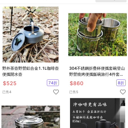
野外茶壺野營鋁合金1.1L咖啡壺
304不銹鋼折疊杯便攜套碗登山
便攜開水壺
野營燒烤便攜飯碗旅行4件套杯
碗
$
525
74
折
$
860
8
折
已售
4
已售
5