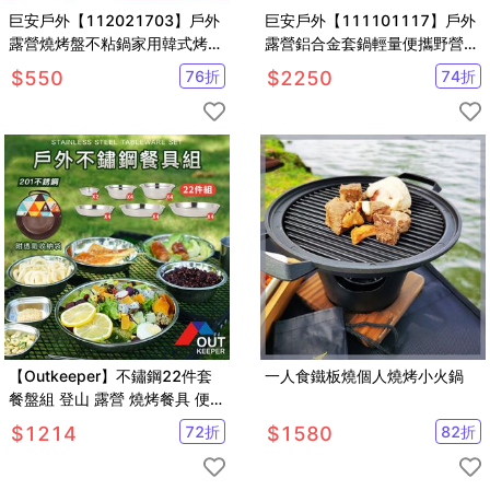
巨安戶外【112021703】戶外
巨安戶外【111101117】戶外
露營燒烤盤不粘鍋家用韓式烤肉
露營鋁合金套鍋輕量便攜野營鍋
盤卡式爐商用便攜麥飯石 鐵板
套裝不粘塗層煎盤鍋具
$
550
76
折
$
2250
74
折
燒
【Outkeeper】不鏽鋼22件套
一人食鐵板燒個人燒烤小火鍋
餐盤組 登山 露營 燒烤餐具 便攜
家用 碗盤碟 收納包餐具組 套鍋
$
1214
72
折
$
1580
82
折