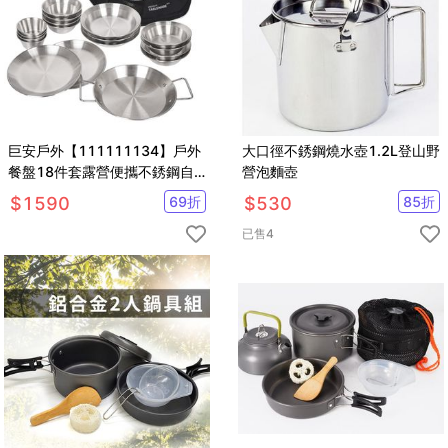
巨安戶外【111111134】戶外
大口徑不銹鋼燒水壺1.2L登山野
餐盤18件套露營便攜不銹鋼自
營泡麵壺
駕燒烤家用湯盆碗碟子套裝
$
1590
69
折
$
530
85
折
已售
4