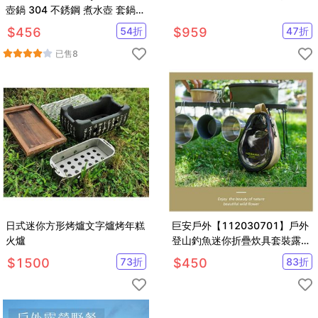
壺鍋 304 不銹鋼 煮水壺 套鍋
野炊鍋具 露營鍋具 附收納袋
$
456
54
折
$
959
47
折
已售
8
日式迷你方形烤爐文字爐烤年糕
巨安戶外【112030701】戶外
火爐
登山釣魚迷你折疊炊具套裝露營
野餐燒烤廚具雪拉碗包
$
1500
73
折
$
450
83
折