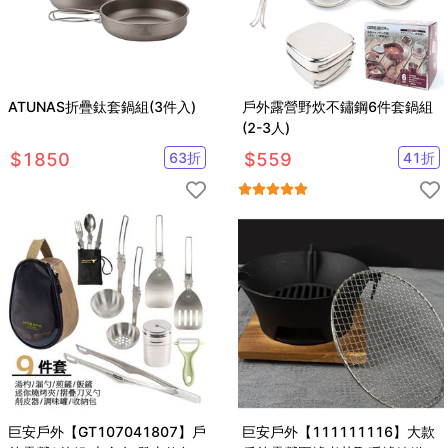
ATUNAS折疊鈦套鍋組(3件入)
戶外露營野炊不鏽鋼6件套鍋組
(2-3人)
$
1850
63
折
$
559
41
折
巨安戶外【GT107041807】戶
巨安戶外【111111116】大款