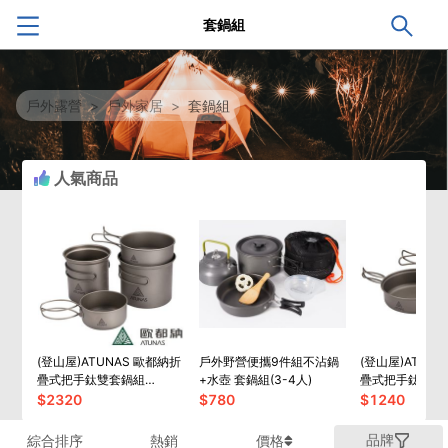
套鍋組
戶外露營
>
戶外家居
>
套鍋組
人氣商品
(登山屋)ATUNAS 歐都納折
戶外野營便攜9件組不沾鍋
(登山屋)ATUN
疊式把手鈦雙套鍋組
+水壺 套鍋組(3-4人)
疊式把手鈦套鍋
(1100ML/750ML)A2ACBB12N
(800ML+400M
$
2320
$
780
$
1240
品牌
綜合排序
熱銷
價格