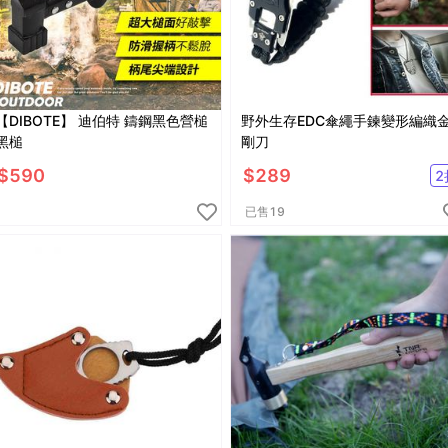
DIBOTE】 迪伯特 鑄鋼黑色營槌
野外生存EDC傘繩手鍊變形編織
黑槌
剛刀
$
590
$
289
2
已售
19