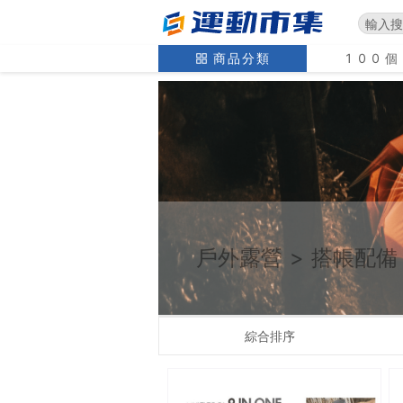
商品分類
100
戶外露營
>
搭帳配備
綜合排序