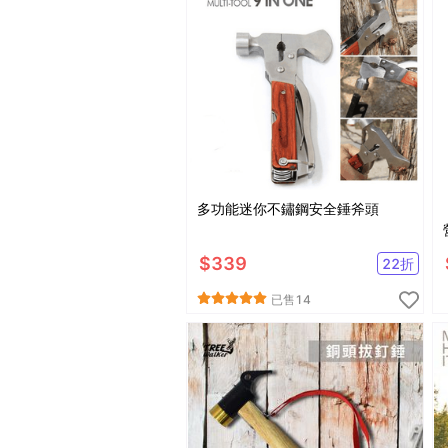
多功能迷你不鏽鋼安全錘斧頭
$
339
22
折
已售
14