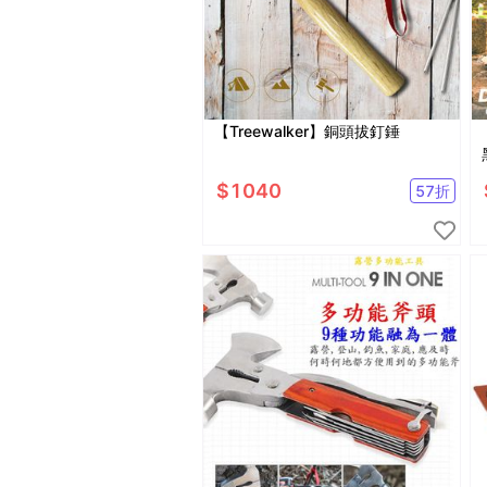
【Treewalker】銅頭拔釘錘
【
$
1040
57
折