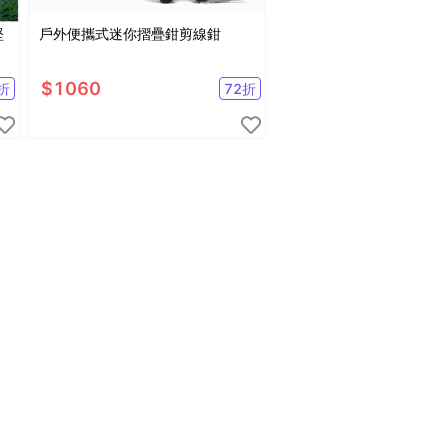
堅
戶外便攜式迷你摺疊鉗剪線鉗
$
1060
折
72
折