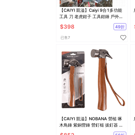
【CAIYI 凱溢】Caiyi 9合1多功能
工具 刀 老虎鉗子 工具鉗錘 戶外安
全錘 起子野外求生裝備
$
398
49
折
已售
7
【CAIYI 凱溢】NOBANA 營槌 啄
木鳥錘 紫銅營錘 營釘槌 拔釘器 榔
頭 露營鐵鎚 銅錘