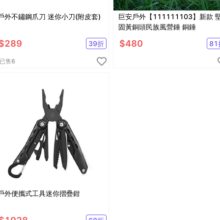
戶外不鏽鋼爪刀 迷你小刀(附皮套)
巨安戶外【111111103】新款 
固黃銅頭民族風營錘 銅錘
$
289
$
480
39
折
81
已售
6
戶外便攜式工具迷你摺疊鉗