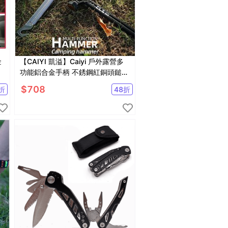
金
【CAIYI 凱溢】Caiyi 戶外露營多
功能鋁合金手柄 不銹鋼紅銅頭鎚營
釘錘 營鎚 營錘 鐵鎚 拔釘器
$
708
折
48
折