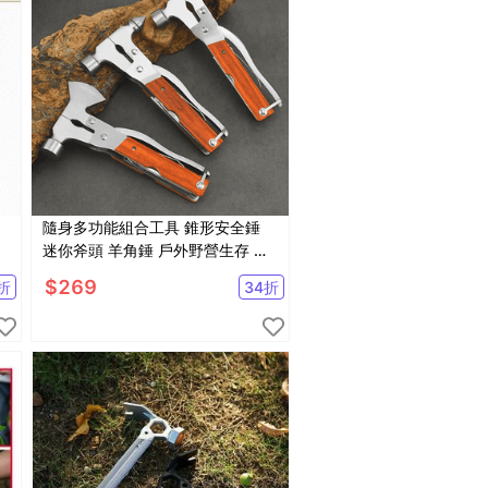
隨身多功能組合工具 錐形安全錘
迷你斧頭 羊角錘 戶外野營生存 隨
身攜帶 贈收納袋【SV61271】
$
269
折
34
折