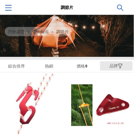
調節片
戶外露營
>
搭帳配備
>
調節片
品牌
綜合排序
熱銷
價格