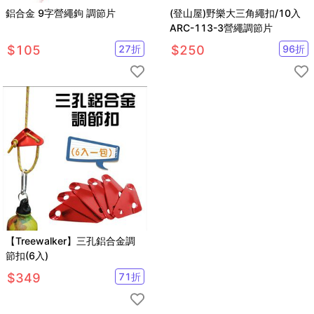
鋁合金 9字營繩鉤 調節片
(登山屋)野樂大三角繩扣/10入
ARC-113-3營繩調節片
$
105
27
折
$
250
96
折
【Treewalker】三孔鋁合金調
節扣(6入)
$
349
71
折