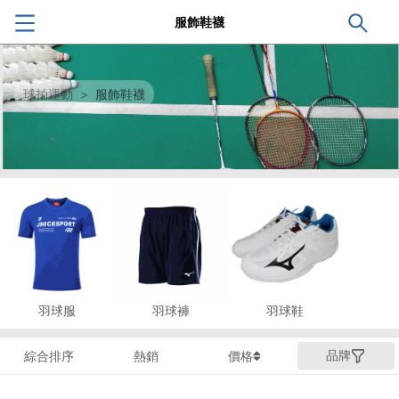
服飾鞋襪
球拍運動
>
服飾鞋襪
羽球服
羽球褲
羽球鞋
品牌
綜合排序
熱銷
價格