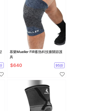
型
慕樂Mueller FIR蓄熱科技膝關節護
具
$
640
折
95
折