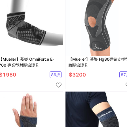
【Mueller】慕樂 OmniForce E-
【Mueller】慕樂 Hg80彈簧支撐
700 專業型肘關節護具
膝關節護具
$
1980
$
3200
86
折
87