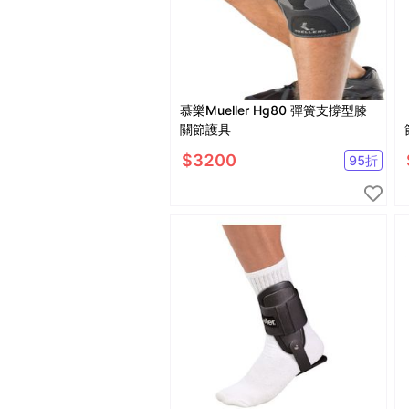
慕樂Mueller Hg80 彈簧支撐型膝
關節護具
$
3200
95
折