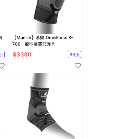
關
【Mueller】慕樂 OmniForce K-
700一般型膝關節護具
$
3380
折
86
折