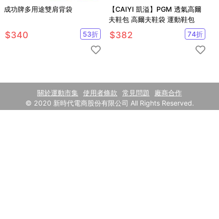
成功牌多用途雙肩背袋
【CAIYI 凱溢】PGM 透氣高爾
夫鞋包 高爾夫鞋袋 運動鞋包
$
340
53
折
$
382
74
折
關於運動市集
使用者條款
常見問題
廠商合作
© 2020 新時代電商股份有限公司 All Rights Reserved.