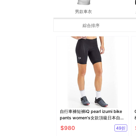
男款車衣
綜合排序
自行車褲短褲iQ pearl izumi bike
pants women's女款頂級日本自行
車品牌
$
980
49
折