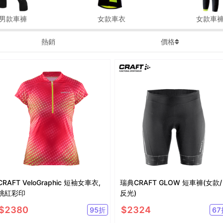
男款車褲
女款車衣
女款車
熱銷
價格
CRAFT VeloGraphic 短袖女車衣,
瑞典CRAFT GLOW 短車褲(女款/
桃紅彩印
反光)
$
2380
$
2324
95
折
67