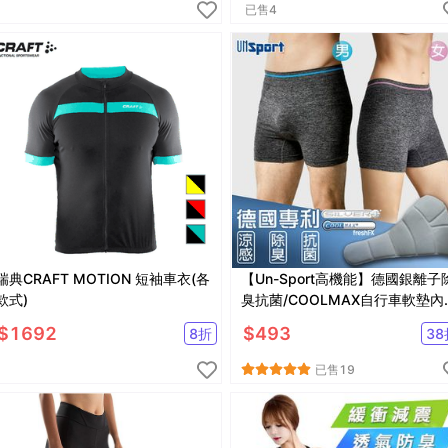
已售
4
瑞典CRAFT MOTION 短袖車衣(各
【Un-Sport高機能】德國銀離子
款式)
臭抗菌/COOLMAX自行車軟墊內
褲/騎行背心(男車褲/內著)
$
1692
$
493
8
折
38
已售
19