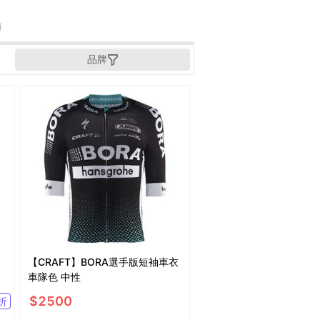
褲
品牌
【CRAFT】BORA選手版短袖車衣
車隊色 中性
$
2500
折