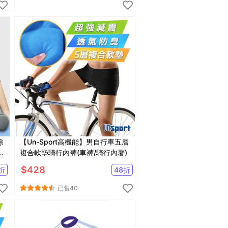
除
【Un-Sport高機能】男自行車五層
複合軟墊騎行內褲(車褲/騎行內著)
$
428
折
48
折
已售
40