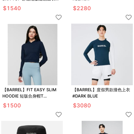
#SODA BLUE
$
1540
$
2280
【BARREL】FIT EASY SLIM
【BARREL】度假男款撞色上衣
HOODIE 短版合身帽T
#DARK BLUE
#NEUTRAL NAVY
$
1500
$
3080