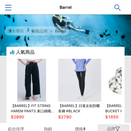
Barrel
潛水專區
>
強檔品牌
>
Barrel
人氣商品
【BARREL】FIT STRING
【BARREL】日落女款防曬
【BARREL】SU
HAREM PANTS 束口綁繩
長褲 #BLACK
BUCKET HAT
哈倫褲 #BLACK
#GREEN PALM
$
2890
$
2780
$
1650
品牌
綜合排序
熱銷
價格