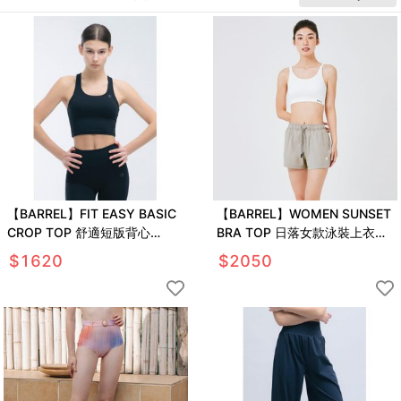
【BARREL】FIT EASY BASIC
【BARREL】WOMEN SUNSET
CROP TOP 舒適短版背心
BRA TOP 日落女款泳裝上衣
#BLACK
#OFFWHITE
$
1620
$
2050