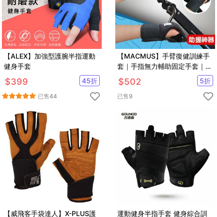
【ALEX】加強型護腕半指運動
【MACMUS】手臂復健訓練手
健身手套
套｜手指無力輔助固定手套｜中
風偏癱截肢癱瘓手部手指無力
$
399
45
折
$
502
5
折
已售
44
已售
9
【威飛客手袋達人】X-PLUS護
運動健身半指手套 健身綜合訓