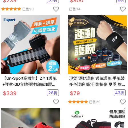
$
239
$
800
已售
23
已售
14
【Un-Sport高機能】2合1護腕
現貨 運動護腕 透氣護腕 手腕帶
+護掌-3D立體彈性編織加壓固
多色護腕 吸汗 防扭傷 夏季 瑜伽
定-超值2入組 (重訓/籃球)
保護手腕不扭傷 老婆叫我買
$
339
26
折
$
79
43
折
已售
29