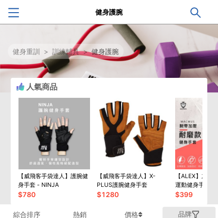
健身護腕
健身重訓
>
訓練輔具
>
健身護腕
人氣商品
【威飛客手袋達人】護腕健
【威飛客手袋達人】X-
【ALEX】加強
身手套 - NINJA
PLUS護腕健身手套
運動健身手套
$
780
$
1280
$
399
品牌
綜合排序
熱銷
價格