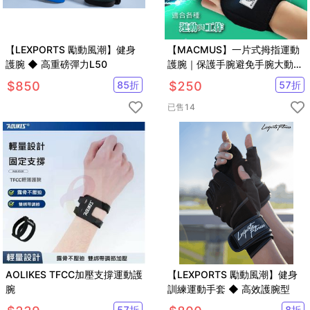
【LEXPORTS 勵動風潮】健身
【MACMUS】一片式拇指運動
護腕 ◆ 高重磅彈力L50
護腕｜保護手腕避免手腕大動作
活動｜隨時可清洗
$
850
85
折
$
250
57
折
已售
14
AOLIKES TFCC加壓支撐運動護
【LEXPORTS 勵動風潮】健身
腕
訓練運動手套 ◆ 高效護腕型
57
折
8
折