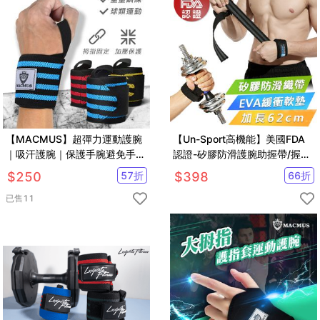
【MACMUS】超彈力運動護腕
【Un-Sport高機能】美國FDA
｜吸汗護腕｜保護手腕避免手腕
認證-矽膠防滑護腕助握帶/握力
大動作活動｜隨時可清洗
帶/舉重腕帶
$
250
57
折
$
398
66
折
已售
11