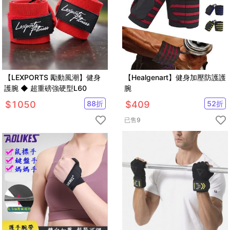
【LEXPORTS 勵動風潮】健身
【Healgenart】健身加壓防護護
護腕 ◆ 超重磅強硬型L60
腕
$
1050
88
折
$
409
52
折
已售
9