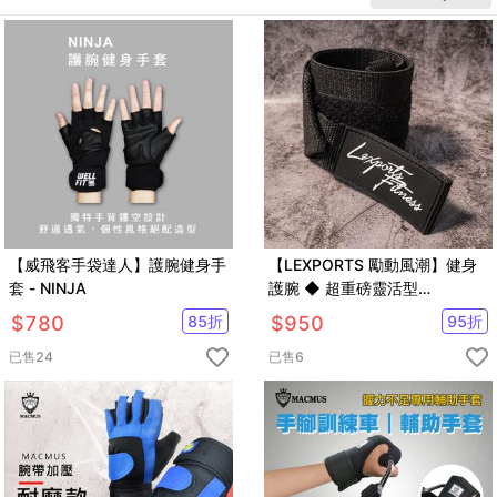
【威飛客手袋達人】護腕健身手
【LEXPORTS 勵動風潮】健身
套 - NINJA
護腕 ◆ 超重磅靈活型
L60/L100
$
780
85
折
$
950
95
折
已售
24
已售
6