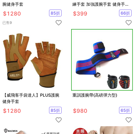
腕健身手套
練手套 加強護腕手套 健身手套
重訓手套 舉重器械護手掌
$
1280
85
折
$
399
66
折
已售
9
【威飛客手袋達人】PLUS護腕
重訓護腕帶(高磅彈力型)
健身手套
$
1280
85
折
$
980
65
折