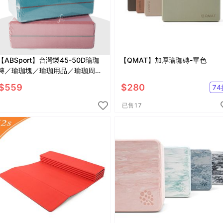
【ABSport】台灣製45-50D瑜珈
【QMAT】加厚瑜珈磚-單色
磚／瑜珈塊／瑜珈用品／瑜珈周邊
／Foam Block／台灣製造
$
559
$
280
74
已售
17