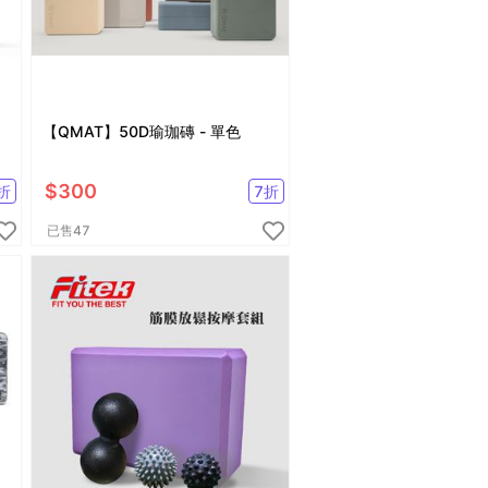
【QMAT】50D瑜珈磚 - 單色
$
300
折
7
折
已售
47