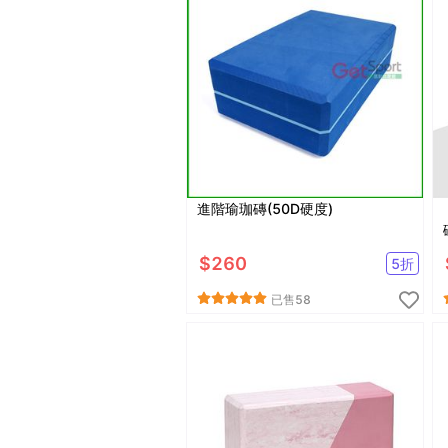
進階瑜珈磚(50D硬度)
$
260
5
折
已售
58