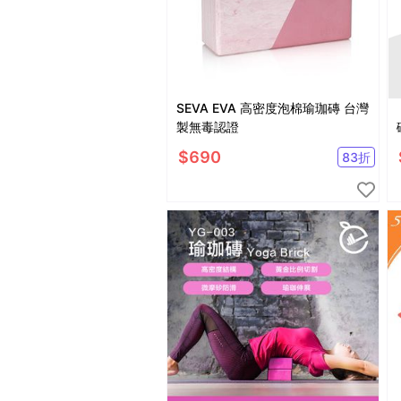
SEVA EVA 高密度泡棉瑜珈磚 台灣
製無毒認證
$
690
83
折