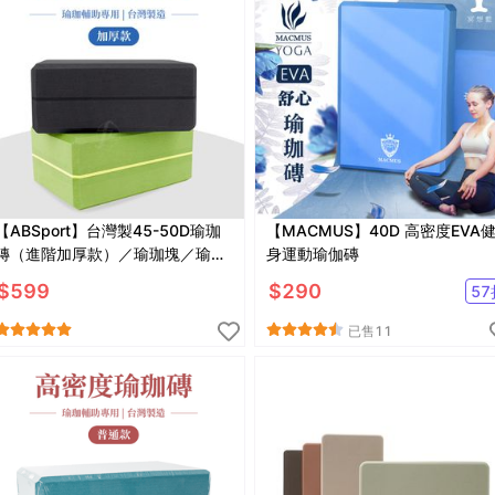
【ABSport】台灣製45-50D瑜珈
【MACMUS】40D 高密度EVA
磚（進階加厚款）／瑜珈塊／瑜珈
身運動瑜伽磚
用品／瑜珈周邊／Foam Block／台
$
599
$
290
57
灣製造
已售
11