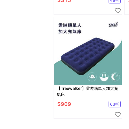
$
315
48
折
【Treewalker】露遊眠單人加大充
氣床
$
909
63
折