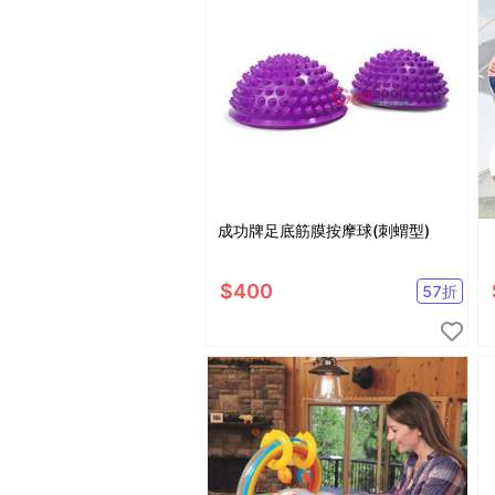
成功牌足底筋膜按摩球(刺蝟型)
$
400
57
折