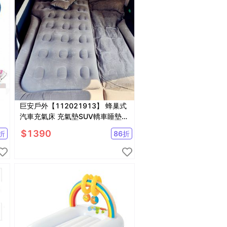
巨安戶外【112021913】 蜂巢式
汽車充氣床 充氣墊SUV轎車睡墊戶
外露營旅行床充氣車床
$
1390
折
86
折