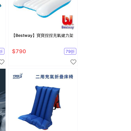
【Bestway】寶寶捏捏充氣健力架
$
790
折
79
折