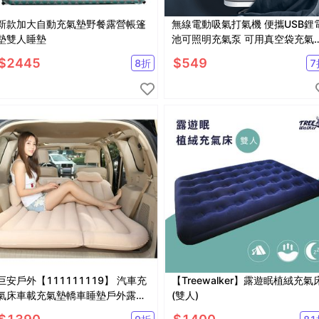
新款加大自動充氣墊野餐露營帳篷
無線電動吸氣打氣機 便攜USB鋰
墊雙人睡墊
池可照明充氣泵 可用真空袋充氣
游泳圈【SV61145】
$
2445
$
549
8
折
7
巨安戶外【111111119】 汽車充
【Treewalker】露遊眠植絨充氣
氣床車載充氣墊轎車睡墊戶外露營
(雙人)
旅行床充氣車床