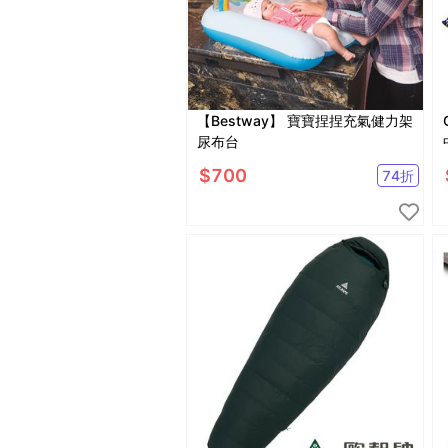
【Bestway】 寶寶捏捏充氣健力架
尿布台
$
700
74
折