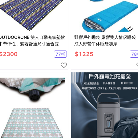
OUTDOORONE 雙人自動充氣墊軟
野營戶外睡袋 露營雙人情侶睡袋
中帶彈性，躺著舒適尺寸適合雙人
成人野營午休睡袋加厚
附收納袋，可攜
$
2300
$
1225
77
折
78