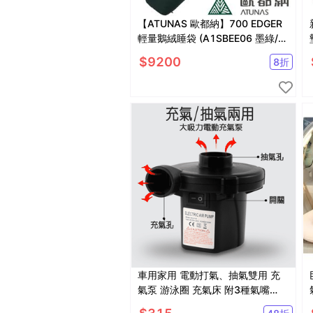
【ATUNAS 歐都納】700 EDGER
輕量鵝絨睡袋 (A1SBEE06 墨綠/青
檸綠)
$
9200
8
折
車用家用 電動打氣、抽氣雙用 充
氣泵 游泳圈 充氣床 附3種氣嘴
【SV61232】