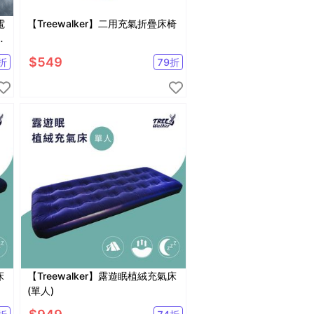
電
【Treewalker】二用充氣折疊床椅
墊
$
549
折
79
折
床
【Treewalker】露遊眠植絨充氣床
(單人)