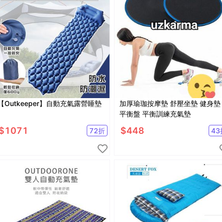
【Outkeeper】自動充氣露營睡墊
加厚瑜珈按摩墊 舒壓坐墊 健身墊
平衡盤 平衡訓練充氣墊
$
1071
$
448
72
折
43