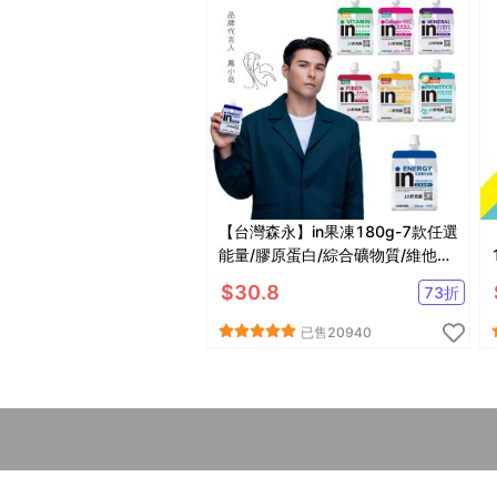
【台灣森永】in果凍180g-7款任選
能量/膠原蛋白/綜合礦物質/維他命/
膳食纖維/牛磺酸B群/益生菌
$
30.8
73
折
已售
20940