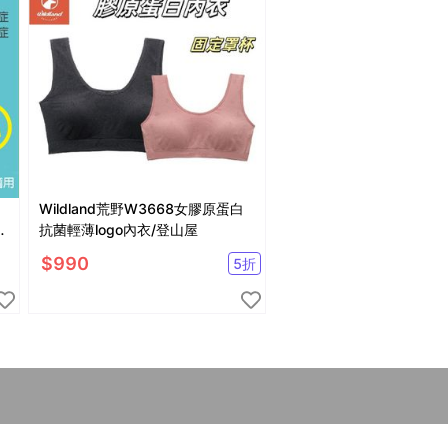
Wildland荒野W3668女膠原蛋白
不
抗菌輕薄logo內衣/登山屋
$
990
5
折