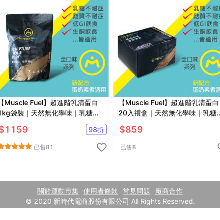
【Muscle Fuel】超進階乳清蛋白
【Muscle Fuel】超進階乳清蛋白
1kg袋裝｜天然無化學味｜乳糖不
20入禮盒｜天然無化學味｜乳糖
耐 低GI 適用
耐 低GI 適用
$
1159
$
859
98
折
已售
81
已售
8
關於運動市集
使用者條款
常見問題
廠商合作
© 2020 新時代電商股份有限公司 All Rights Reserved.