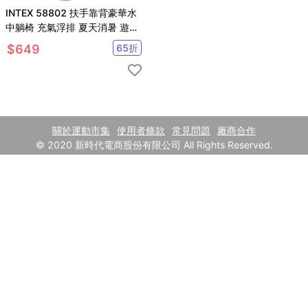
INTEX 58802 扶手靠背豪華水
中躺椅 充氣浮排 夏天消暑 遊戲
水池 【SV61314】
$
649
65
折
關於運動市集
使用者條款
常見問題
廠商合作
© 2020 新時代電商股份有限公司 All Rights Reserved.