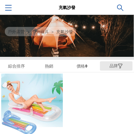
充氣沙發
戶外露營
>
戶外寢具
>
充氣沙發
品牌
綜合排序
熱銷
價格