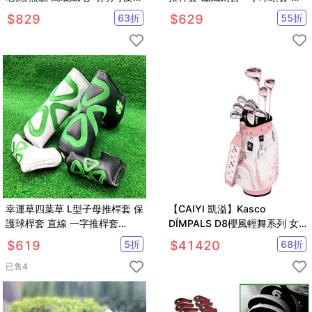
物造型保護套【GF21005】
護套【AE10689】
$
829
63
折
$
629
55
折
幸運草四葉草 L型子母推桿套 保
【CAIYI 凱溢】Kasco
護球桿套 直線 一字推桿套
DÍMPALS D8櫻風輕舞系列 女
【GF23014】
用高爾夫球桿 套組
$
619
5
折
$
41420
68
折
已售
4