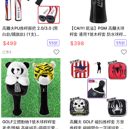
高爾夫PU推桿握把 2.0/3.0 (黑
【CAIYI 凱溢】PGM 高爾夫球
白款/國旗款) (1支)
桿套 通用1號木桿套 防水球桿
【GF32001】
套 球頭帽套
$
499
55
折
$
398
55
折
已售
5
GOLF立體動物1號木球桿桿套
高爾夫 GOLF 磁扣推桿套 方形
老虎/熊貓 高級絨毛-萌萌可愛動
推桿套 磁鐵閉合一字球頭套 保