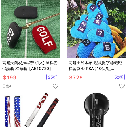
高爾夫簡易推桿套 (1入) 球桿套
高爾夫潛水布-壓紋數字標籤鐵
保護套 桿頭套【AE10720】
桿套(3-9 PSA )10個/組
【GF22012】
$
199
25
折
$
729
52
折
已售
4