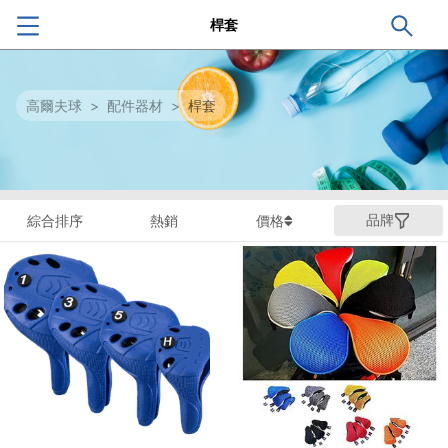
桿套
高爾夫球
>
配件器材
>
桿套
品牌
綜合排序
熱銷
價格