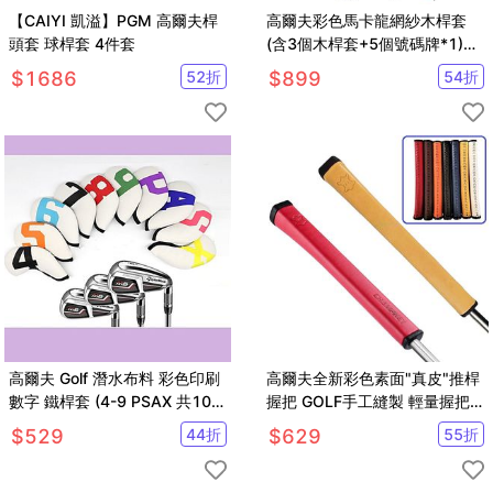
【CAIYI 凱溢】PGM 高爾夫桿
高爾夫彩色馬卡龍網紗木桿套
頭套 球桿套 4件套
(含3個木桿套+5個號碼牌*1)
【AE10577】
$
1686
52
折
$
899
54
折
高爾夫 Golf 潛水布料 彩色印刷
高爾夫全新彩色素面"真皮"推桿
數字 鐵桿套 (4-9 PSAX 共10
握把 GOLF手工縫製 輕量握把
個)【GF22004】
【GF32002】
$
529
44
折
$
629
55
折