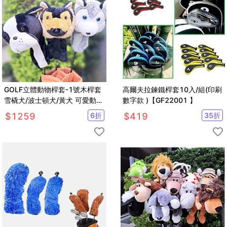
GOLF立體動物桿套-1號木桿套
高爾夫拉鍊鐵桿套10入/組(印刷
雪橇犬/波士頓犬/黃犬 可愛動物
數字款 )【GF22001 】
造型保護套 【GF21005】
$
1259
6
折
$
419
35
折