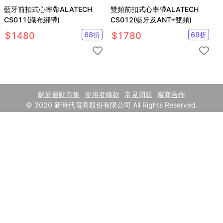
藍牙前扣式心率帶ALATECH
雙頻前扣式心率帶ALATECH
CS011(織布綁帶)
CS012(藍牙及ANT+雙頻)
$
1480
68
折
$
1780
69
折
關於運動市集
使用者條款
常見問題
廠商合作
© 2020 新時代電商股份有限公司 All Rights Reserved.