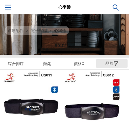
心率帶
運動配件
>
電子配備
>
心率帶
品牌
綜合排序
熱銷
價格