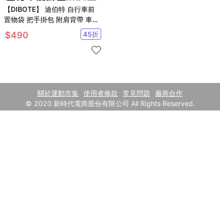
【DIBOTE】 迪伯特 自行車前
置物袋 把手掛包 附肩背帶 車前
袋 腳踏車相機包
$
490
45
折
關於運動市集
使用者條款
常見問題
廠商合作
© 2020 新時代電商股份有限公司 All Rights Reserved.