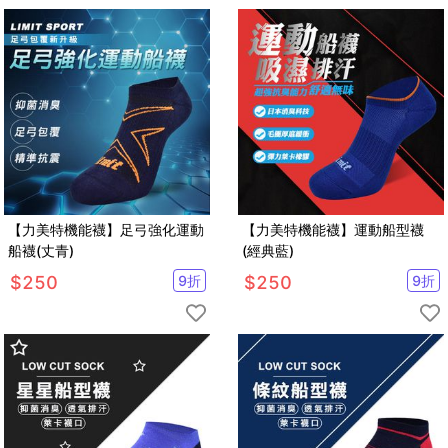
【力美特機能襪】足弓強化運動
【力美特機能襪】運動船型襪
船襪(丈青)
(經典藍)
$
250
9
折
$
250
9
折