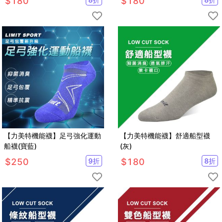
$
180
$
180
【力美特機能襪】足弓強化運動
【力美特機能襪】舒適船型襪
船襪(寶藍)
(灰)
$
250
9
折
$
180
8
折