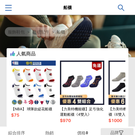
船襪
服飾鞋包
>
鞋襪配件
>
船襪
人氣商品
【NBA】 球隊款緹花船襪
【力美特機能襪】足弓強化
【力美特機能襪
運動船襪《4雙入》
襪《6雙入》
$
75
$
970
$
1000
品牌
綜合排序
熱銷
價格