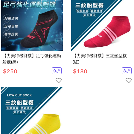
【力美特機能襪】足弓強化運動
【力美特機能襪】三紋船型襪
船襪(黑)
(紅)
$
250
9
折
$
180
8
折