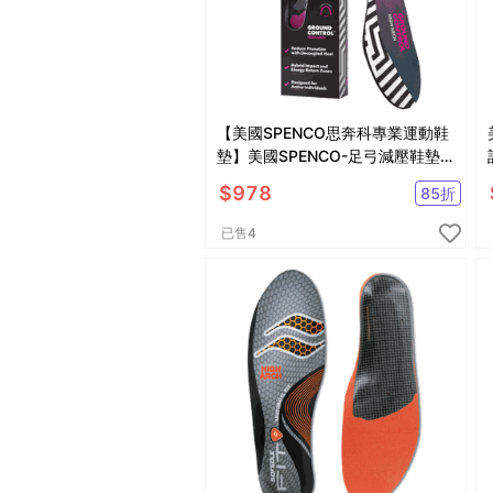
【美國SPENCO思奔科專業運動鞋
墊】美國SPENCO-足弓減壓鞋墊/
高足弓鞋墊/足弓支撐鞋墊/高足弓
$
978
85
折
鞋墊SP21784
已售
4