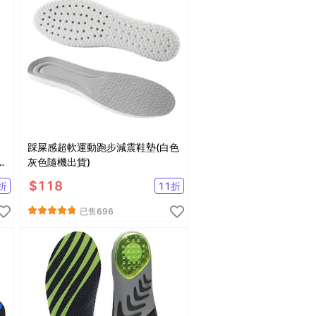
踩屎感超軟運動跑步減震鞋墊(白色
足
灰色隨機出貨)
$
118
折
11
折
已售
696