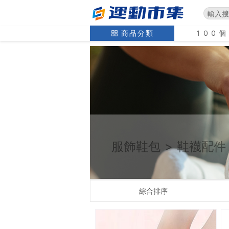
商品分類
100
服飾鞋包
>
鞋襪配件
綜合排序