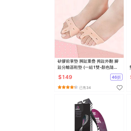
矽膠前掌墊 脚趾重疊 拇趾外翻 腳
趾分離器鞋墊 (一組1雙-顏色隨機)
【AF02147】
$
149
46
折
已售
34