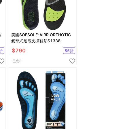
鞋
美國SOFSOLE-AIRR ORTHOTIC
氣墊式足弓支撐鞋墊S1338
$
790
折
85
折
已售
8