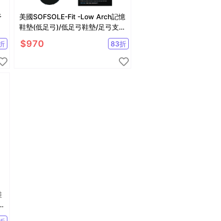
舒
美國SOFSOLE-Fit -Low Arch記憶
鞋墊(低足弓)/低足弓鞋墊/足弓支撐
鞋墊
$
970
折
83
折
鞋
/