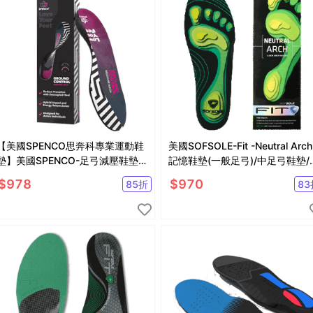
【美國SPENCO思奔科專業運動鞋
美國SOFSOLE-Fit -Neutral Arch
墊】美國SPENCO-足弓減壓鞋墊/
記憶鞋墊(一般足弓)/中足弓鞋墊/
一般足弓鞋墊/足弓支撐鞋墊/中足
弓支撐鞋墊
$
978
$
970
85
折
83
弓鞋墊SP21779