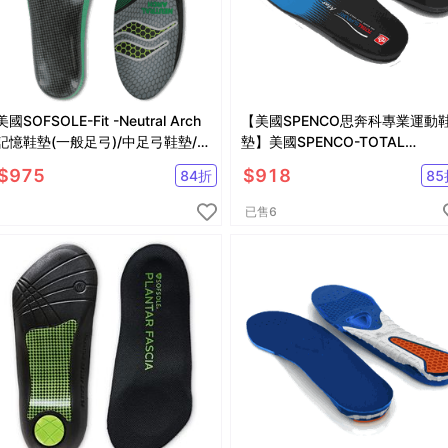
美國SOFSOLE-Fit -Neutral Arch
【美國SPENCO思奔科專業運動
記憶鞋墊(一般足弓)/中足弓鞋墊/足
墊】美國SPENCO-TOTAL
弓支撐鞋墊
SUPPORT MAX 全面支撐避震鞋
$
975
$
918
84
折
85
墊SP21858
已售
6