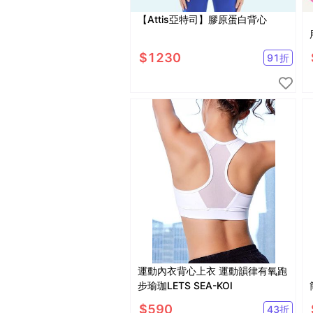
【Attis亞特司】膠原蛋白背心
$
1230
91
折
運動內衣背心上衣 運動韻律有氧跑
步瑜珈LETS SEA-KOI
$
590
43
折