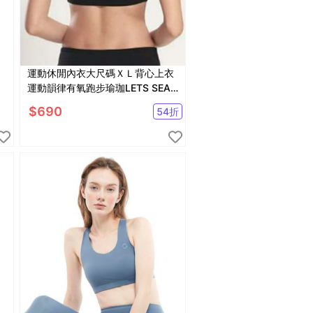
運動休閒內衣大尺碼ＸＬ背心上衣
運動韻律有氧跑步瑜珈LETS SEA-
KOI
$
690
54
折