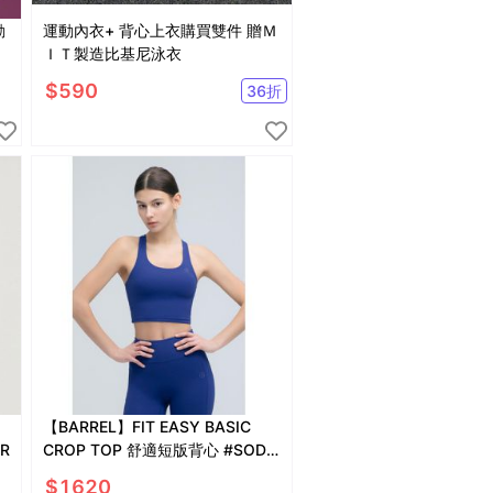
動
運動內衣+ 背心上衣購買雙件 贈Ｍ
ＩＴ製造比基尼泳衣
$
590
36
折
【BARREL】FIT EASY BASIC
R
CROP TOP 舒適短版背心 #SODA
BLUE
$
1620