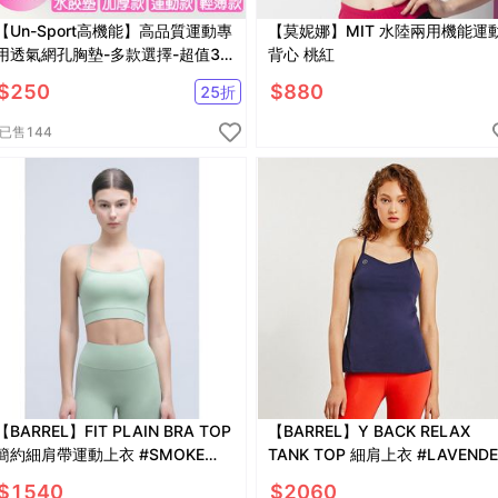
【Un-Sport高機能】高品質運動專
【莫妮娜】MIT 水陸兩用機能運
用透氣網孔胸墊-多款選擇-超值3
背心 桃紅
對入(泳裝/運動內衣可用)
$
250
$
880
25
折
已售
144
【BARREL】FIT PLAIN BRA TOP
【BARREL】Y BACK RELAX
簡約細肩帶運動上衣 #SMOKE
TANK TOP 細肩上衣 #LAVENDE
GREEN
$
1540
$
2060