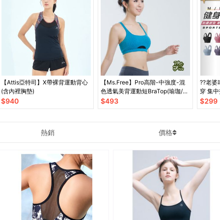
【Attis亞特司】X帶裸背運動背心
【Ms.Free】Pro高階-中強度-混
??老
(含內裡胸墊)
色透氣美背運動短BraTop(瑜珈/健
穿 集中
身/跳舞)孔雀藍
內衣 美
$
940
$
493
$
299
熱銷
價格