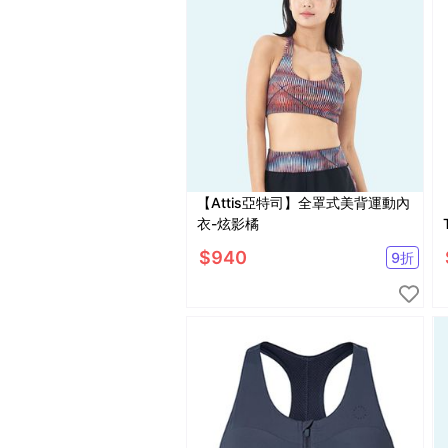
【Attis亞特司】全罩式美背運動內
衣-炫影橘
$
940
9
折