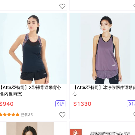
【Attis亞特司】X帶裸背運動背心
【Attis亞特司】冰涼假兩件運動
(含內裡胸墊)
心
$
940
$
1330
9
折
91
已售
35