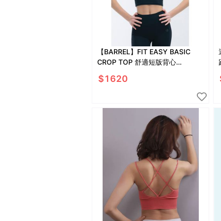
【BARREL】FIT EASY BASIC
CROP TOP 舒適短版背心
#BLACK
$
1620