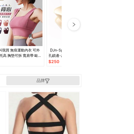
婆叫我買 無痕運動內衣 可外
【Un-Sport高機能】升級版透氣
【Ms.Free】
托高 胸墊可拆 寬肩帶 歐美
孔鎖邊-高品質加厚胸墊（超厚2組
色透氣美背運動短
背U領 健身房
入）
身/跳舞)葡紫
$
250
$
493
品牌