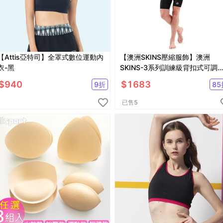
【Attis亞特司】全罩式數位運動內
【澳洲SKINS壓縮服飾】澳洲
衣-黑
SKINS-3系列訓練級背扣式可調
加襯運動內衣(女)黑ST4073010
$
940
$
1683
9
折
85
已售
5