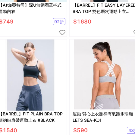
【Attis亞特司】深U無鋼圈罩杯式
【BARREL】FIT EASY LAYERE
運動內衣
BRA TOP 雙色層次運動上衣
#BLACK
$
749
$
1680
92
折
【BARREL】FIT PLAIN BRA TOP
運動 背心上衣韻律有氧跑步瑜珈
簡約細肩帶運動上衣 #BLACK
LETS SEA-KOI
$
1540
$
590
43