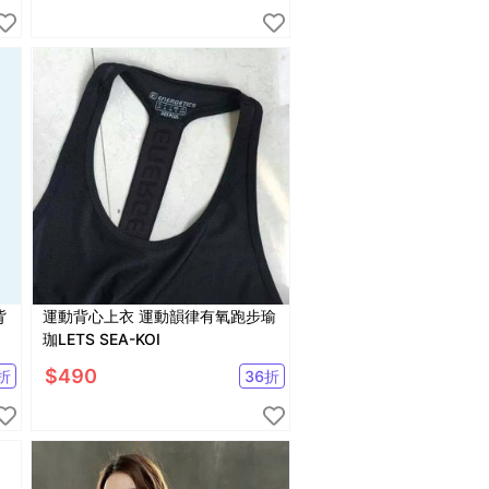
背
運動背心上衣 運動韻律有氧跑步瑜
珈LETS SEA-KOI
$
490
折
36
折