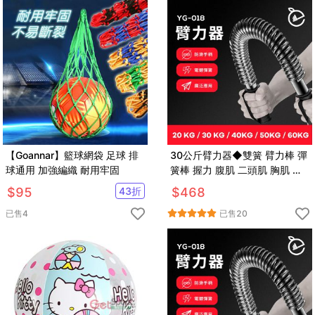
【Goannar】籃球網袋 足球 排
30公斤臂力器◆雙簧 臂力棒 彈
球通用 加強編織 耐用牢固
簧棒 握力 腹肌 二頭肌 胸肌 伏
地挺身 健肌器 重訓 健身舉重
$
95
43
折
$
468
已售
4
已售
20