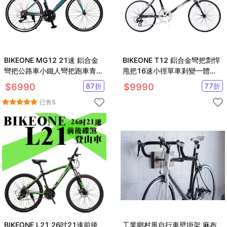
BIKEONE MG12 21速 鋁合金
BIKEONE T12 鋁合金彎把剽悍
彎把公路車小鐵人彎把跑車青少
甩把16速小徑單車剎變一體
年入門專屬公路車小鐵人推薦款
52T極速齒盤日系潮流經典
$
6990
87
折
$
9990
77
折
已售
5
BIKEONE L21 26吋21速前後
工業鄉村風自行車壁掛架 麻布