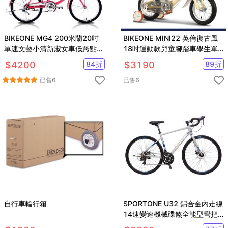
BIKEONE MG4 200米蘭20吋
BIKEONE MINI22 英倫復古風
單速文藝小清新淑女車低跨點設
18吋運動款兒童腳踏車學生單
計城市休閒自行車
車入門款男童女童幼兒輔助輪三
$
4200
84
折
$
3190
89
折
輪車
已售
6
已售
6
自行車輪行箱
SPORTONE U32 鋁合金內走線
14速變速機械碟煞全能型彎把
公路車煞變合一