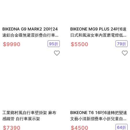
BIKEDNA G9 MARK2 20吋24
BIKEONE MG9 PLUS 24吋6速
速鋁合金碟煞避震折疊自行車搭
日式和風淑女車內置磨電燈低跨
載SHIMANO變速煞變合一
點設計復古式美學
$
9990
95
折
$
5500
79
折
工業鄉村風自行車壁掛架 麻布
BIKEONE T6 16吋6速轉把變速
感鐵管 自行車展示架
文藝小清新摺疊車小折兒童自行
車(親子陪伴、運動代步最佳首
$
7390
$
4500
64
折