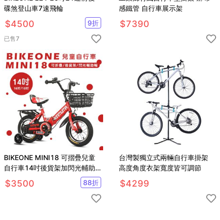
碟煞登山車7速飛輪
感鐵管 自行車展示架
$
4500
9
折
$
7390
已售
7
BIKEONE MINI18 可摺疊兒童
台灣製獨立式兩輛自行車掛架
自行車14吋後貨架加閃光輔助
高度角度衣架寬度皆可調節
輪小孩腳踏單車
$
3500
88
折
$
4299