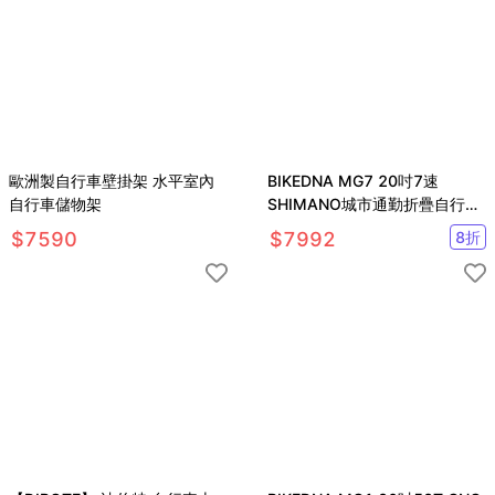
歐洲製自行車壁掛架 水平室內
BIKEDNA MG7 20吋7速
自行車儲物架
SHIMANO城市通勤折疊自行車
便捷換檔僅11.7 KG 免安裝
$
7590
$
7992
8
折