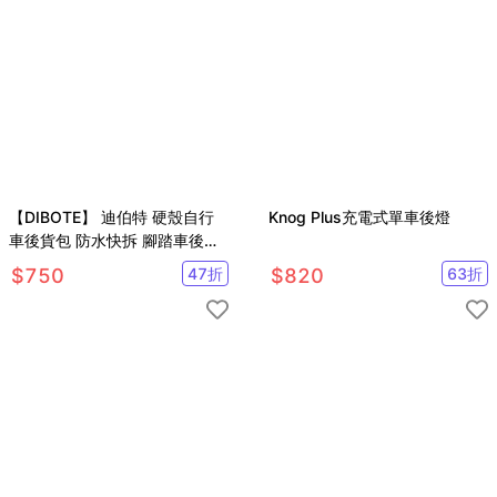
【DIBOTE】 迪伯特 硬殼自行
Knog Plus充電式單車後燈
車後貨包 防水快拆 腳踏車後架
包 附背帶
$
750
47
折
$
820
63
折