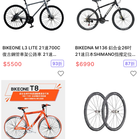
BIKEONE L3 LITE 21速700C
BIKEDNA M136 鋁合金26吋
復古鋼管車架公路車 21速
21速日本SHIMANO指撥定位變
SHIMANO 雙煞車設計
速碟剎避震可鎖定登山車
$
5500
93
折
$
6990
87
折