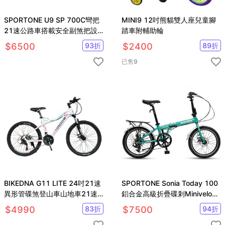
SPORTONE U9 SP 700C彎把
MINI9 12吋熊貓雙人座兒童腳
21速公路車搭載安全副煞把設
踏車附輔助輪
計 男女學生公路跑車首選
$
6500
93
折
$
2400
89
折
已售
9
BIKEDNA G11 LITE 24吋21速
SPORTONE Sonia Today 100
異形管碟煞登山車山地車21速
鋁合金高級折疊碟剎Minivelo自
全套線控機械式碟煞
行車
$
4990
83
折
$
7500
94
折