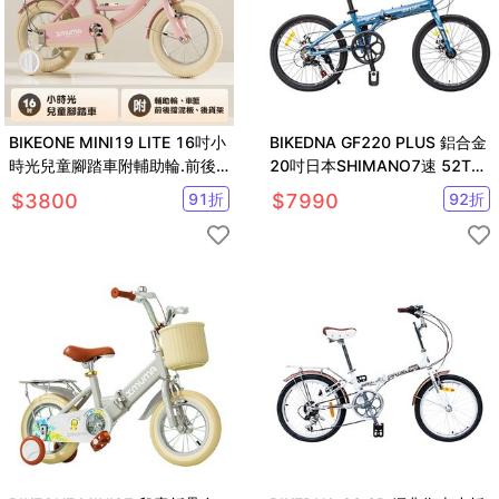
BIKEONE MINI19 LITE 16吋小
BIKEDNA GF220 PLUS 鋁合金
時光兒童腳踏車附輔助輪.前後
20吋日本SHIMANO7速 52T大
擋泥板後貨架兒童自行車
盤折疊車
$
3800
91
折
$
7990
92
折