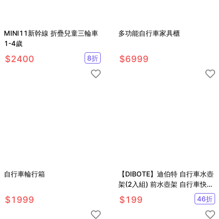
MINI11新幹線 折疊兒童三輪車
多功能自行車家具櫃
1-4歲
$
2400
8
折
$
6999
自行車輪行箱
【DIBOTE】迪伯特 自行車水壺
架(2入組) 前水壺架 自行車快拆
水壺架 快拆水壺架
$
1999
$
199
46
折