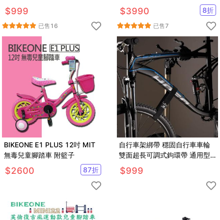
車車架
設計
$
999
$
3990
8
折
已售
16
已售
7
BIKEONE E1 PLUS 12吋 MIT
自行車架綁帶 穩固自行車車輪
無毒兒童腳踏車 附籃子
雙面超長可調式鉤環帶 通用型
自行車 2件組
$
2600
87
折
$
999