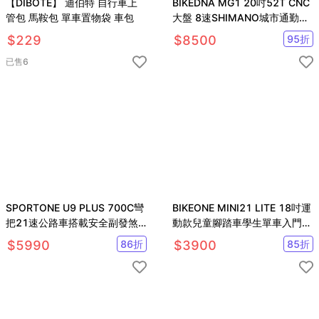
【DIBOTE】 迪伯特 自行車上
BIKEDNA MG1 20吋52T CNC
管包 馬鞍包 單車置物袋 車包
大盤 8速SHIMANO城市通勤折
疊自行車便捷換檔
$
229
$
8500
95
折
已售
6
SPORTONE U9 PLUS 700C彎
BIKEONE MINI21 LITE 18吋運
把21速公路車搭載安全副發煞
動款兒童腳踏車學生單車入門款
把設計專為入門練騎而生的車款
輔助輪三輪車
$
5990
86
折
$
3900
85
折