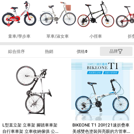
童車/學步車
單車/淑女車
小徑車
折
品牌
綜合排序
熱銷
價格
L型直立架 立車架 腳踏車車架
BIKEONE T1 20吋21速折疊車
自行車車架 立車收納傢俱 公路
美感雙色塗裝與亮眼的方管車架