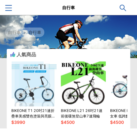
自行車
自行車
>
自行車
人氣商品
BIKEONE T1 20吋21速折
BIKEONE L21 26吋21速
BIKEONE L6 
疊車美感雙色塗裝與亮眼的
前後碟煞登山車7速飛輪
女車 低跨點設
方管車架設計
$
3990
$
4500
$
4500