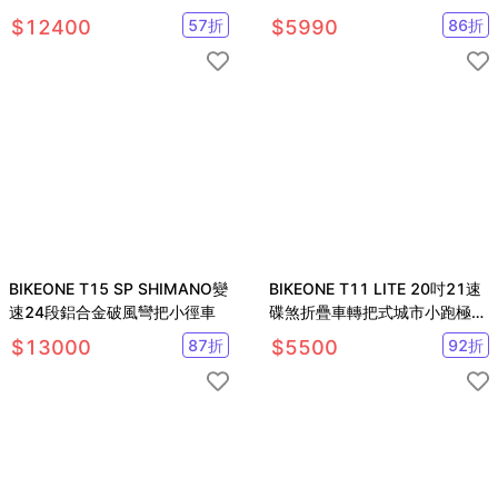
27速 自行車 腳踏車
女車(貨架置物籃版)
$
12400
57
折
$
5990
86
折
BIKEONE T15 SP SHIMANO變
BIKEONE T11 LITE 20吋21速
速24段鋁合金破風彎把小徑車
碟煞折疊車轉把式城市小跑極簡
風小折為符合日常通勤需求
$
13000
87
折
$
5500
92
折