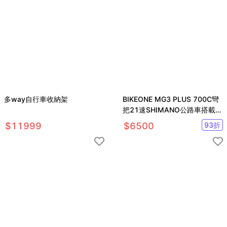
多way自行車收納架
BIKEONE MG3 PLUS 700C彎
把21速SHIMANO公路車搭載副
煞前後快拆設計
$
11999
$
6500
93
折