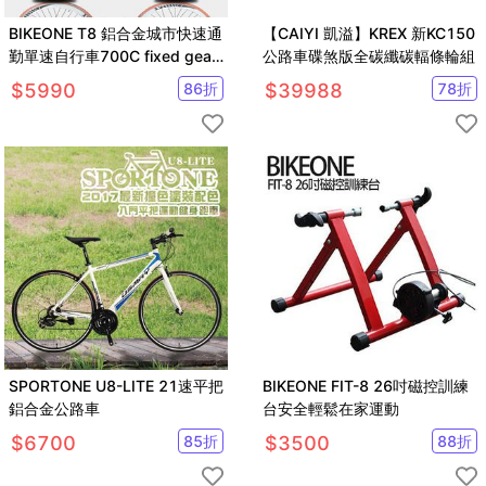
BIKEONE T8 鋁合金城市快速通
【CAIYI 凱溢】KREX 新KC150
勤單速自行車700C fixed gear
公路車碟煞版全碳纖碳輻條輪組
標配死飛固齒可倒騎
$
5990
86
折
$
39988
78
折
SPORTONE U8-LITE 21速平把
BIKEONE FIT-8 26吋磁控訓練
鋁合金公路車
台安全輕鬆在家運動
$
6700
85
折
$
3500
88
折