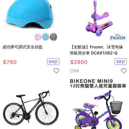
成功牌可調式安全頭盔
【史酷迪】Frozen。冰雪奇緣
滑板滑步車 DCA91062-Q
$
760
64
折
$
2800
48
折
已售
8