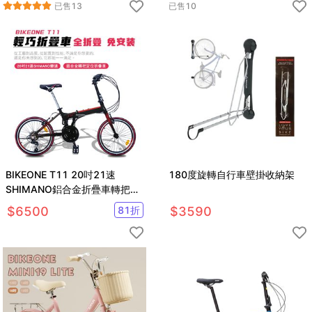
已售
13
已售
10
BIKEONE T11 20吋21速
180度旋轉自行車壁掛收納架
SHIMANO鋁合金折疊車轉把定
位城市小跑極簡風小折CP最佳
$
6500
81
折
$
3590
選擇