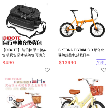
【DIBOTE】 迪伯特 單車後架
BIKEDNA FLYBIRD3.0 鋁合金
包 後貨包 防水後架包 可擴充後
碟煞折疊車,搭載日本
貨包
SHIMAN27速SORA套件
$
490
$
13990
93
折