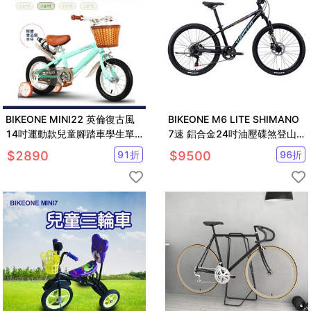
BIKEONE MINI22 英倫復古風
BIKEONE M6 LITE SHIMANO
14吋運動款兒童腳踏車學生單
7速 鋁合金24吋油壓碟煞登山
車入門款男童女童幼兒輔助輪三
車新款運動自行車
$
2890
91
折
$
9500
96
折
輪車