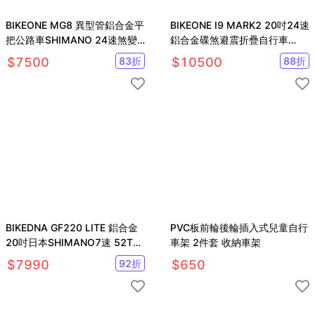
BIKEONE MG8 異型管鋁合金平
BIKEONE I9 MARK2 20吋24速
把公路車SHIMANO 24速煞變
鋁合金碟煞避震折疊自行車
合一內走線前後快拆輪組公路車
SHIMANO煞變合一
$
7500
83
折
$
10500
88
折
BIKEDNA GF220 LITE 鋁合金
PVC板前輪後輪插入式兒童自行
20吋日本SHIMANO7速 52T大
車架 2件套 收納車架
盤折疊車
$
7990
92
折
$
650