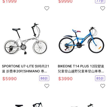
$
1999
$
9990
77
折
SPORTONE U7-LITE 快時尚21
BIKEONE T14 PLUS 12段變速
速 折疊車20吋SHIMANO 專為
兒童登山越野兒童車登山車專為
都會休閒需求而生
入門兒童騎乘設計充滿童趣風格
$
5990
86
折
$
3990
85
折