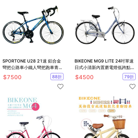
SPORTONE U28 21速 鋁合金
BIKEONE MG9 LITE 24吋單速
彎把公路車小鐵人彎把跑車青少
日式小清新內置磨電燈低跨點設
年入門專屬公路車推薦款
計淑女車復古式美學
$
7500
88
折
$
4500
79
折