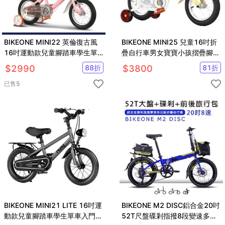
BIKEONE MINI22 英倫復古風
BIKEONE MINI25 兒童16吋折
16吋運動款兒童腳踏車學生單
疊自行車男女寶寶小孩摺疊腳踏
車入門款男童女童幼兒輔助輪三
單車後貨架版
$
2990
88
折
$
3800
81
折
輪車
已售
5
BIKEONE MINI21 LITE 16吋運
BIKEONE M2 DISC鋁合金20吋
動款兒童腳踏車學生單車入門款
52T尺盤碟剎指撥8段變速多功