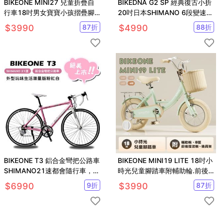
BIKEONE MINI27 兒童折疊自
BIKEDNA G2 SP 經典復古小折
行車18吋男女寶寶小孩摺疊腳
20吋日本SHIMANO 6段變速折
踏單車後貨架版款顏色可愛清新
疊車文青有型城市漫游
$
3990
87
折
$
4990
88
折
BIKEONE T3 鋁合金彎把公路車
BIKEONE MINI19 LITE 18吋小
SHIMANO21速都會隨行車，限
時光兒童腳踏車附輔助輪.前後
量版粉紅白，絕美上市
擋泥板後貨架兒童自行車
$
6990
9
折
$
3990
87
折