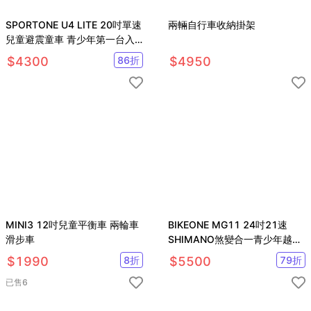
SPORTONE U4 LITE 20吋單速
兩輛自行車收納掛架
兒童避震童車 青少年第一台入
門休閒山地車
$
4300
86
折
$
4950
MINI3 12吋兒童平衡車 兩輪車
BIKEONE MG11 24吋21速
滑步車
SHIMANO煞變合一青少年越野
登山車堅固易用輕鬆操控
$
1990
8
折
$
5500
79
折
已售
6