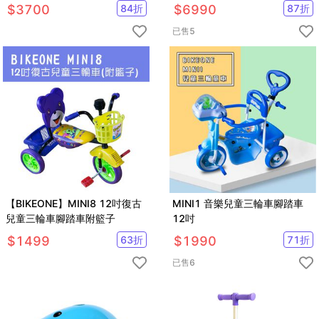
輔助輪三輪車
能折疊自行車附前後旅行包
$
3700
84
折
$
6990
87
折
已售
5
【BIKEONE】MINI8 12吋復古
MINI1 音樂兒童三輪車腳踏車
兒童三輪車腳踏車附籃子
12吋
$
1499
63
折
$
1990
71
折
已售
6