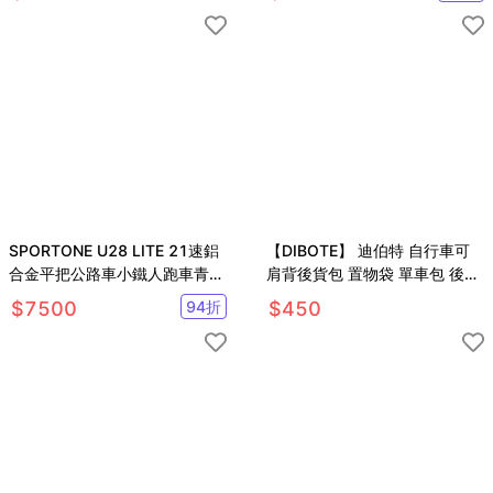
選)
SPORTONE U28 LITE 21速鋁
【DIBOTE】 迪伯特 自行車可
合金平把公路車小鐵人跑車青少
肩背後貨包 置物袋 單車包 後架
年入門專屬公路車小鐵人推薦款
包
$
7500
94
折
$
450