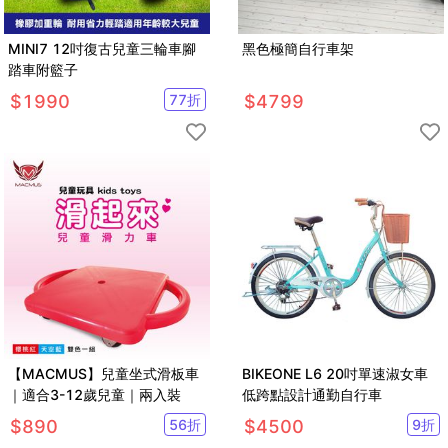
MINI7 12吋復古兒童三輪車腳
黑色極簡自行車架
踏車附籃子
$
1990
77
折
$
4799
【MACMUS】兒童坐式滑板車
BIKEONE L6 20吋單速淑女車
｜適合3-12歲兒童｜兩入裝
低跨點設計通勤自行車
$
890
56
折
$
4500
9
折