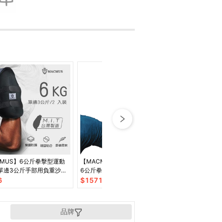
CMUS】6公斤拳擊型運動
【MACMUS】拳擊訓練組合包｜
【MACMUS】
單邊3公斤手部用負重沙袋
6公斤拳擊型運動沙包+拳擊反應
｜散打泰拳跆拳
拳擊、散打、自由博擊等運
球｜單邊3公斤手部專用負重沙袋
選拳擊訓練綁帶
6
$
1571
$
200
綁帶
品牌