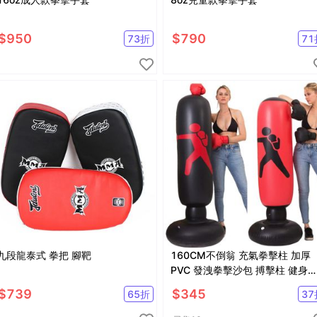
$
950
$
790
73
折
71
九段龍泰式 拳把 腳靶
160CM不倒翁 充氣拳擊柱 加厚
PVC 發洩拳擊沙包 搏擊柱 健身
擊 出氣筒【SV61204】
$
739
$
345
65
折
37