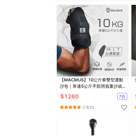
【MACMUS】10公斤拳擊型運動
沙包｜單邊5公斤手部用負重沙袋
｜適合拳擊、散打、自由博擊等運
$
1260
7
折
動
已售
52