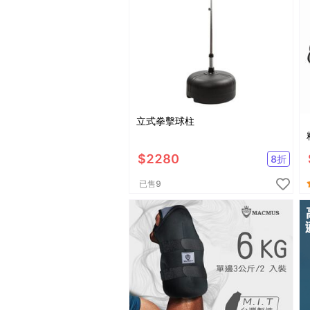
立式拳擊球柱
$
2280
8
折
已售
9