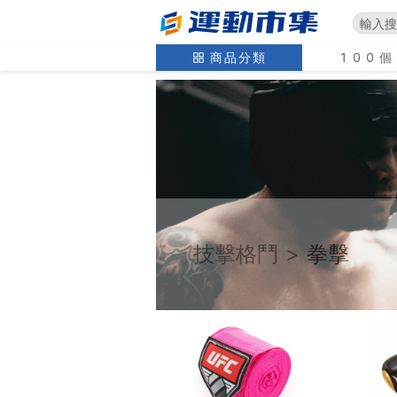
商品分類
100
技擊格鬥
>
拳擊