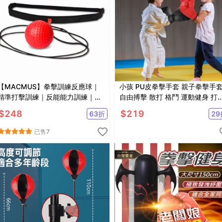
【MACMUS】拳擊訓練反應球｜
小孩 PU皮拳擊手套 親子拳擊手
精準打擊訓練｜反能能力訓練｜超
自由搏擊 散打 格鬥 運動健身 打
Q彈發泡球
袋【SV61226】
$
248
$
219
63
折
29
已售
7