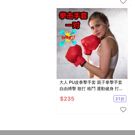
大人 PU皮拳擊手套 親子拳擊手套
自由搏擊 散打 格鬥 運動健身 打沙
袋【SV61226】
$
235
31
折