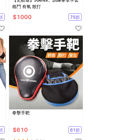
格鬥 有氧 散打
$
1000
折
75
折
拳擊手靶
拳
$
610
折
61
折