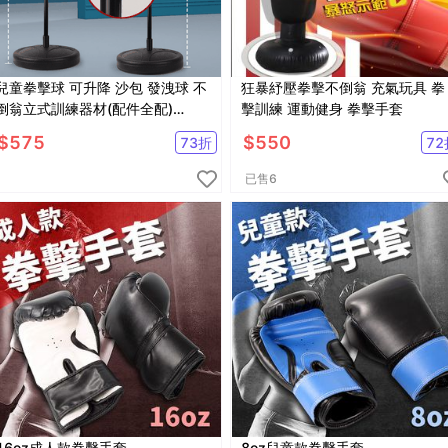
兒童拳擊球 可升降 沙包 發洩球 不
狂暴紓壓拳擊不倒翁 充氣玩具 拳
倒翁立式訓練器材(配件全配)
擊訓練 運動健身 拳擊手套
【SV61324】
$
575
$
550
73
折
72
已售
6
16oz成人款拳擊手套
8oz兒童款拳擊手套