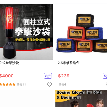
立式拳擊沙袋
2.5米拳擊繃帶
$
4000
$
239
8
折
5
已售
11
已售
6