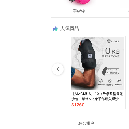
手綁帶
人氣商品
【MACMUS】10公斤拳擊型運動
沙包｜單邊5公斤手部用負重沙袋
｜適合拳擊、散打、自由博擊等運
$
1260
動
綜合排序