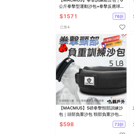
公斤拳擊型運動沙包+拳擊反應球
｜單邊3公斤手部專用負重沙袋
$
1571
76
折
已售
4
【MACMUS】5磅拳擊頸部訓練沙
包｜頭部負重沙包 頸部負重沙包
脖子運動沙包MMA頸部負重頭部
$
598
73
折
負重