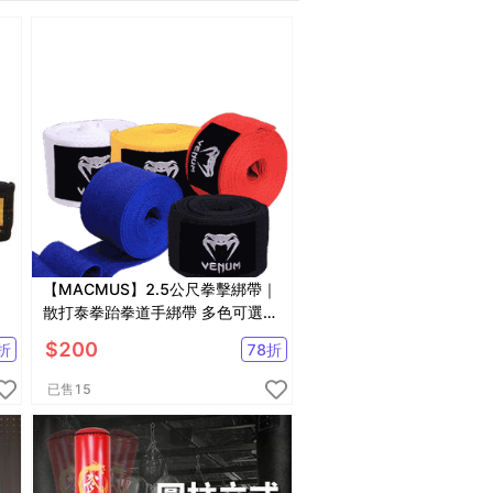
【MACMUS】2.5公尺拳擊綁帶｜
散打泰拳跆拳道手綁帶 多色可選拳
擊訓練綁帶 腳踝綁帶 彈性手綁帶
$
200
折
78
折
已售
15