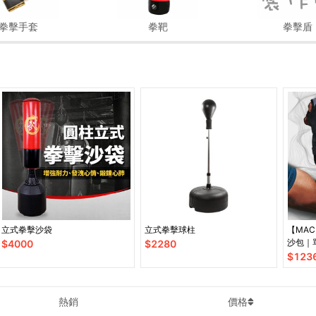
拳擊手套
拳靶
拳擊盾
立式拳擊沙袋
立式拳擊球柱
【MA
沙包｜
$
4000
$
2280
｜適合
$
123
動
熱銷
價格