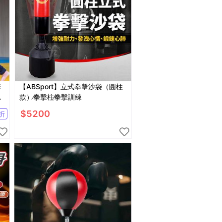
套
【ABSport】立式拳擊沙袋（圓柱
沙
款）∕拳擊柱∕拳擊訓練
$
5200
折