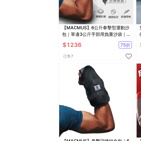
【MACMUS】6公斤拳擊型運動沙
包｜單邊3公斤手部用負重沙袋｜
適合拳擊、散打、自由博擊等運動
$
1236
75
折
已售
7
【MACMUS】拳擊訓練組合包｜6