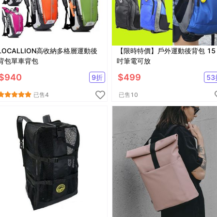
LOCALLION高收納多格層運動後
【限時特價】戶外運動後背包 15
背包單車背包
吋筆電可放
$
940
$
499
9
折
53
已售
4
已售
10