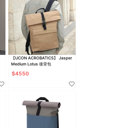
【UCON ACROBATICS】 Jasper
Medium Lotus 後背包
$
4550