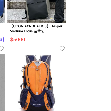
【UCON ACROBATICS】 Jasper
Medium Lotus 後背包
$
5000
折