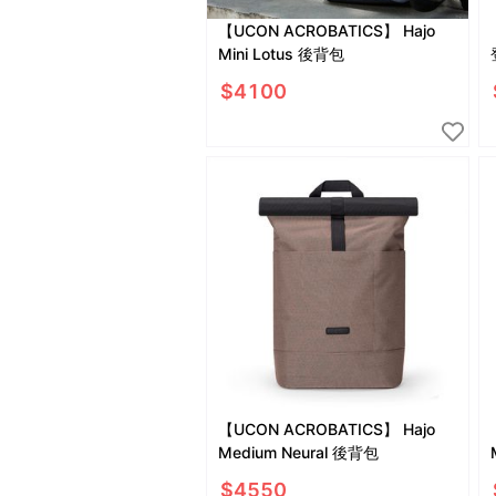
【UCON ACROBATICS】 Hajo
【
Mini Lotus 後背包
$
4100
【UCON ACROBATICS】 Hajo
Medium Neural 後背包
$
4550