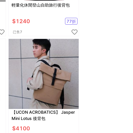
輕量化休閒登山自助旅行後背包
$
1240
77
折
已售
7
【UCON ACROBATICS】 Jasper
Mini Lotus 後背包
$
4100