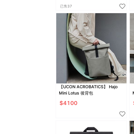
已售
37
【UCON ACROBATICS】 Hajo
Mini Lotus 後背包
$
4100