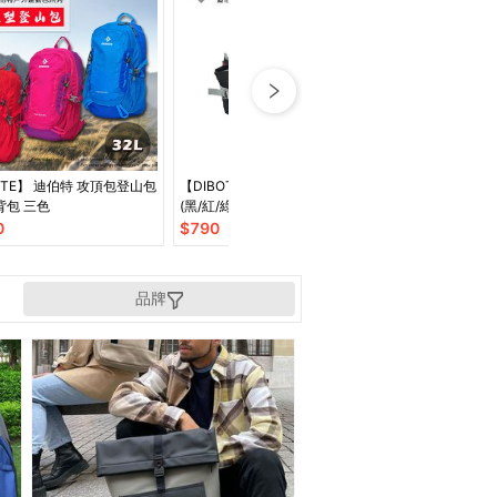
伯特 攻頂包登山包
【DIBOTE】 迪伯特 輕便透氣腰包
DIBOTE 迪伯
背包 三色
(黑/紅/綠/藍)
登山背包
0
$
790
$
1980
品牌