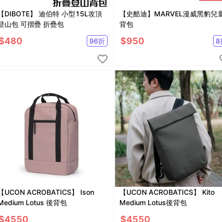
DIBOTE】 迪伯特 小型15L攻頂
【史酷迪】MARVEL漫威黑豹兒
登山包 可摺疊 折疊包
背包
$
480
$
950
96
折
8
【UCON ACROBATICS】 Ison
【UCON ACROBATICS】 Kito
Medium Lotus 後背包
Medium Lotus後背包
$
4550
$
4550