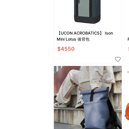
【UCON ACROBATICS】 Ison
Mini Lotus 後背包
$
4550