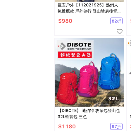
巨安戶外【112021925】熱銷人
氣推薦款 戶外健行 登山雙肩後背
包
$
980
82
折
【DIBOTE】 迪伯特 攻頂包登山包
【
32L軟背包 三色
$
1180
97
折