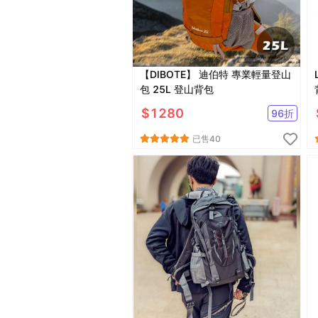
【DIBOTE】 迪伯特 專業輕量登山
包 25L 登山背包
$
1280
96
折
已售
40