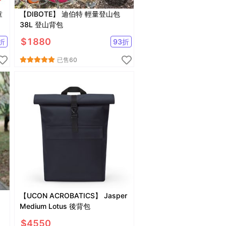
童
【DIBOTE】 迪伯特 輕量登山包
38L 登山背包
$
1880
折
93
折
已售
60
【UCON ACROBATICS】 Jasper
Medium Lotus 後背包
$
4550