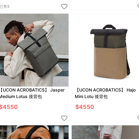
已售
5
【UCON ACROBATICS】 Jasper
【UCON ACROBATICS】 Hajo
Medium Lotus 後背包
Mini Lotu 後背包
$
4550
$
4550