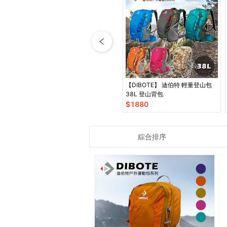
【DIBOTE】 迪伯特 輕量登山包
38L 登山背包
$
1880
綜合排序