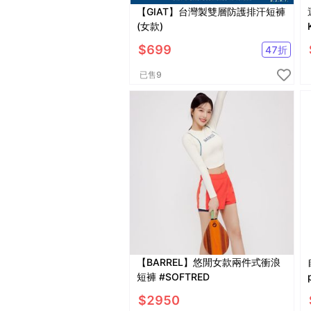
【GIAT】台灣製雙層防護排汗短褲
(女款)
$
699
47
折
已售
9
【BARREL】悠閒女款兩件式衝浪
短褲 #SOFTRED
$
2950