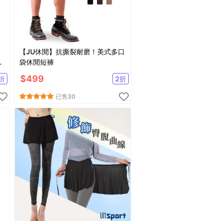
【JU休閒】抗撕裂耐磨！美式多口
行
袋休閒短褲
$
499
折
2
折
已售
30