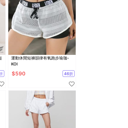
短
運動休閒短褲韻律有氧跑步瑜珈-
KOI
$
590
折
46
折