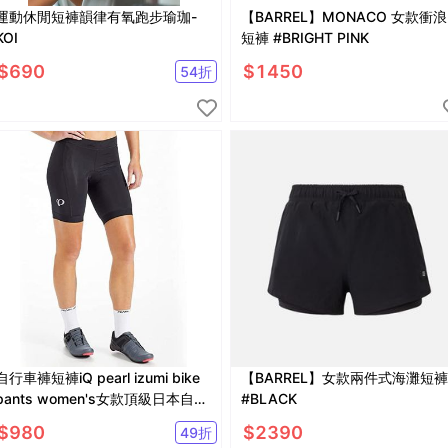
運動休閒短褲韻律有氧跑步瑜珈-
【BARREL】MONACO 女款衝浪
KOI
短褲 #BRIGHT PINK
$
690
$
1450
54
折
自行車褲短褲iQ pearl izumi bike
【BARREL】女款兩件式海灘短褲
pants women's女款頂級日本自行
#BLACK
車品牌
$
980
$
2390
49
折