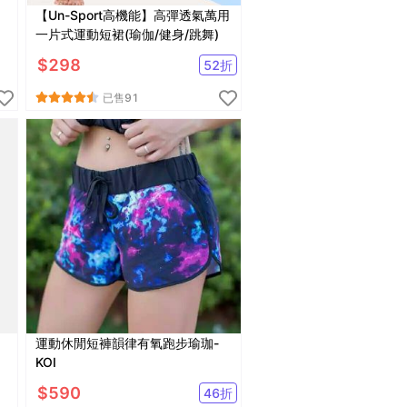
【Un-Sport高機能】高彈透氣萬用
一片式運動短裙(瑜伽/健身/跳舞)
$
298
52
折
已售
91
運動休閒短褲韻律有氧跑步瑜珈-
KOI
$
590
46
折