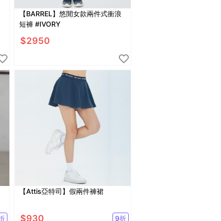
【BARREL】悠閒女款兩件式衝浪
短褲 #IVORY
$
2950
【Attis亞特司】假兩件褲裙
$
930
折
9
折