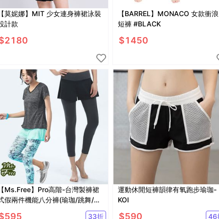
【莫妮娜】MIT 少女連身褲裙泳裝
【BARREL】MONACO 女款衝浪
設計款
短褲 #BLACK
$
2180
$
1450
【Ms.Free】Pro高階-台灣製褲裙
運動休閒短褲韻律有氧跑步瑜珈-
式假兩件機能八分褲(瑜珈/跳舞/健
KOI
身)翹臀UP
$
595
$
590
33
折
46