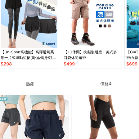
【Un-Sport高機能】高彈透氣萬
【JU休閒】抗撕裂耐磨！美式多
【GI
用一片式運動短裙(瑜伽/健身/跳
口袋休閒短褲
褲(女款
舞)
$
298
$
499
$
699
熱銷
價格