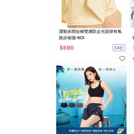
運動休閒短褲雙層防走光韻律有氧
跑步瑜珈-KOI
$
690
54
折