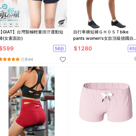
【GIAT】台灣製極輕量排汗運動短
自行車褲短褲ＧＨＯＳＴbike
褲(女素面款)
pants women's女款頂級德國自
車品牌
$
599
$
1280
56
折
65
已售
94