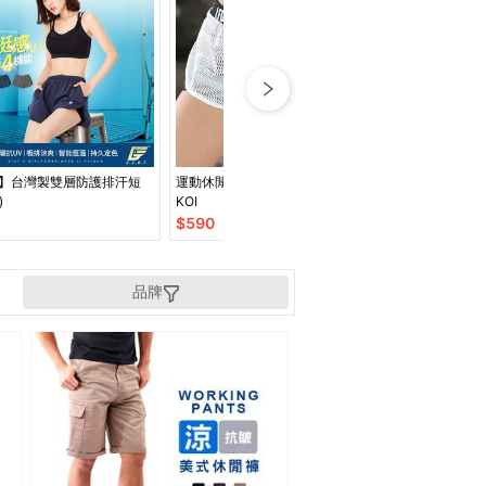
AT】台灣製雙層防護排汗短
運動休閒短褲韻律有氧跑步瑜珈-
【BARREL】MIL
)
KOI
瑜珈五分褲 #BL
$
590
$
1150
品牌