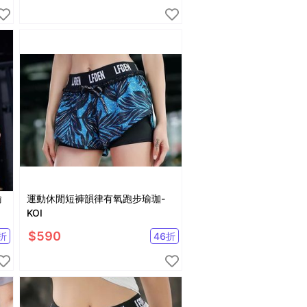
瑜
運動休閒短褲韻律有氧跑步瑜珈-
KOI
$
590
折
46
折