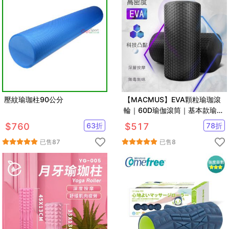
壓紋瑜珈柱90公分
【MACMUS】EVA顆粒瑜珈滾
輪｜60D瑜伽滾筒｜基本款瑜珈
柱狼牙棒滾筒按摩滾筒
$
760
63
折
$
517
78
折
已售
87
已售
8