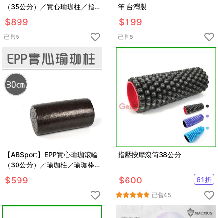
（35公分）／實心瑜珈柱／指
竿 台灣製
壓瑜珈棒／按摩滾輪／顆粒／狼
$
899
$
199
牙棒滾筒
已售
5
已售
5
【ABSport】EPP實心瑜珈滾輪
指壓按摩滾筒38公分
（30公分）／瑜珈柱／瑜珈棒
／按摩滾輪／瑜珈用品
$
599
$
600
61
折
已售
45