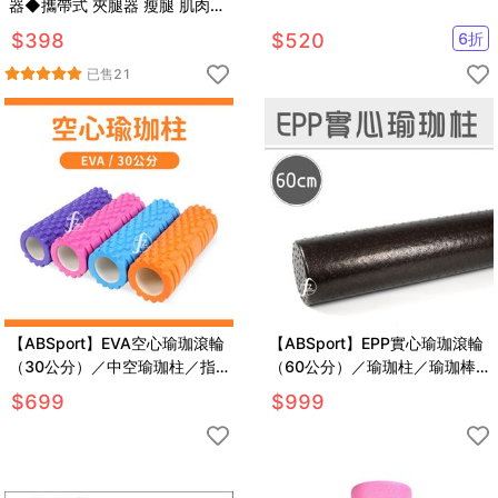
器◆攜帶式 夾腿器 瘦腿 肌肉按
摩 滾筒 痠痛 美腿 撥筋 筋膜槍
$
398
$
520
6
折
瑜珈 滾輪
已售
21
【ABSport】EVA空心瑜珈滾輪
【ABSport】EPP實心瑜珈滾輪
（30公分）／中空瑜珈柱／指
（60公分）／瑜珈柱／瑜珈棒
壓瑜珈棒／按摩滾輪／狼牙棒滾
／按摩滾輪／瑜珈用品
$
699
$
999
筒