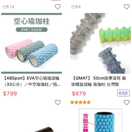
已售
13
已售
9
【ABSport】EVA空心瑜珈滾輪
【QMAT】 50cm按摩滾筒 藝
（33公分）／中空瑜珈柱／指
術螺旋滾輪 瑜珈柱 台灣製
壓瑜珈棒／按摩滾輪／狼牙棒滾
$
799
$
879
63
折
筒