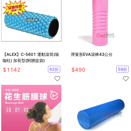
【ALEX】C-5601 運動滾筒(瑜
彈簧形EVA滾棒43公分
珈柱) 加長型(附贈提袋)
$
1142
62
折
$
490
59
折