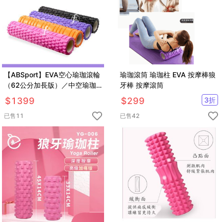
【ABSport】EVA空心瑜珈滾輪
瑜珈滾筒 瑜珈柱 EVA 按摩棒狼
（62公分加長版）／中空瑜珈
牙棒 按摩滾筒
柱／指壓瑜珈棒／按摩滾輪／狼
$
1399
$
299
3
折
牙棒滾筒
已售
11
已售
42