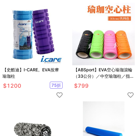
【史酷迪】I-CARE。EVA按摩
【ABSport】EVA空心瑜珈滾輪
瑜珈柱
（33公分）／中空瑜珈柱／指
壓瑜珈棒／按摩滾輪／狼牙棒滾
$
1200
75
折
$
799
筒