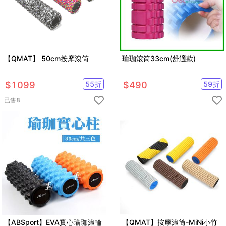
【QMAT】 50cm按摩滾筒
瑜珈滾筒33cm(舒適款)
$
1099
55
折
$
490
59
折
已售
8
【ABSport】EVA實心瑜珈滾輪
【QMAT】按摩滾筒-MiNi小竹