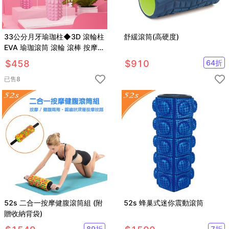
33公分月牙瑜珈柱◆3D 滾輪柱
舒緩滾筒(高硬度)
EVA 瑜珈滾筒 滾輪 滾棒 按摩棒
紓壓 狼牙棒
$
458
$
910
64
折
已售
8
52s 二合一按摩健腹滾筒組 (附
52s 蜂巢式迷你震動滾筒
贈收納背袋)
89
折
7
折