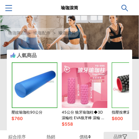
瑜珈滾筒
瑜珈舞蹈
>
瑜珈配件
>
瑜珈滾筒
人氣商品
壓紋瑜珈柱90公分
45公分 狼牙瑜珈柱◆3D
指壓按摩滾筒3
滾輪柱 EVA狼牙棒 滾輪 滾
$
760
$
600
棒 按摩棒 紓壓 筋膜 刮痧
$
558
品牌
綜合排序
熱銷
價格