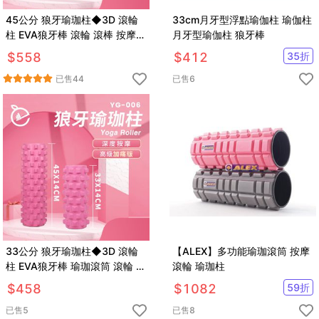
45公分 狼牙瑜珈柱◆3D 滾輪
33cm月牙型浮點瑜伽柱 瑜伽柱
柱 EVA狼牙棒 滾輪 滾棒 按摩棒
月牙型瑜伽柱 狼牙棒
紓壓 筋膜 刮痧
$
558
$
412
35
折
已售
44
已售
6
33公分 狼牙瑜珈柱◆3D 滾輪
【ALEX】多功能瑜珈滾筒 按摩
柱 EVA狼牙棒 瑜珈滾筒 滾輪 筋
滾輪 瑜珈柱
膜 皮拉提斯 刮痧
$
458
$
1082
59
折
已售
5
已售
8