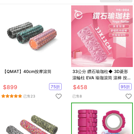
【QMAT】40cm按摩滾筒
33公分 鑽石瑜珈柱◆ 3D菱形
滾輪柱 EVA 瑜珈滾筒 滾棒 按摩
棒 筋膜 狼牙棒 肌肉
$
899
75
折
$
458
95
折
已售
23
已售
8