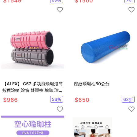
$
1549
$
1500
【ALEX】 C52 多功能瑜珈滾筒
壓紋瑜珈柱60公分
按摩滾輪 滾筒 舒壓棒 瑜珈 瑜珈
柱
$
966
56
折
$
650
62
折