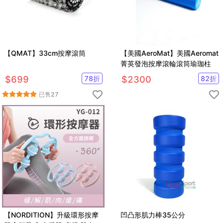
【QMAT】33cm按摩滾筒
【美國AeroMat】美國Aeromat
菁英發泡按摩滾輪滾筒瑜珈柱
$
699
78
折
$
2300
82
折
已售
27
【NORDITION】升級環形按摩
凹凸形肌力棒35公分