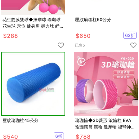
花生筋膜雙球◆按摩球 瑜珈球
壓紋瑜珈柱60公分
花生球 穴位 健身房 握力球 紓壓
按摩 筋膜 皮拉提斯 復健 滾輪
$
288
$
650
62
折
已售
5
壓紋瑜珈柱45公分
瑜珈輪◆3D菱形 滾輪柱 EVA
瑜珈滾筒 滾輪 達摩輪 後彎神器
普拉提斯 平衡按摩 筋膜
$
540
6
折
$
788