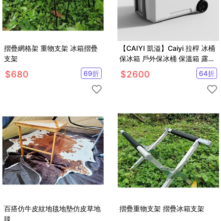
摺疊網格架 重物支架 冰箱摺疊
【CAIYI 凱溢】Caiyi 拉桿 冰桶
支架
保冰箱 戶外保冰桶 保溫箱 露營
冰箱 車載冰箱釣魚冰箱
$
680
69
折
$
2600
64
折
百搭仿牛皮紋地毯地墊仿皮草地
摺疊重物支架 摺疊冰箱支架
毯