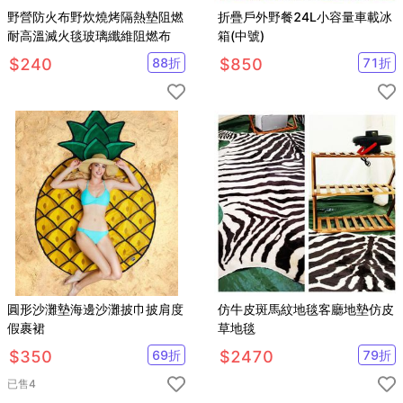
野營防火布野炊燒烤隔熱墊阻燃
折疊戶外野餐24L小容量車載冰
耐高溫滅火毯玻璃纖維阻燃布
箱(中號)
$
240
88
折
$
850
71
折
圓形沙灘墊海邊沙灘披巾披肩度
仿牛皮斑馬紋地毯客廳地墊仿皮
假裹裙
草地毯
$
350
69
折
$
2470
79
折
已售
4