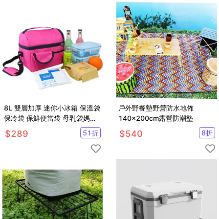
8L 雙層加厚 迷你小冰箱 保溫袋
戶外野餐墊野營防水地佈
保冷袋 保鮮便當袋 母乳袋媽咪
140x200cm露營防潮墊
包登山露營【SV9591】
$
289
51
折
$
540
8
折