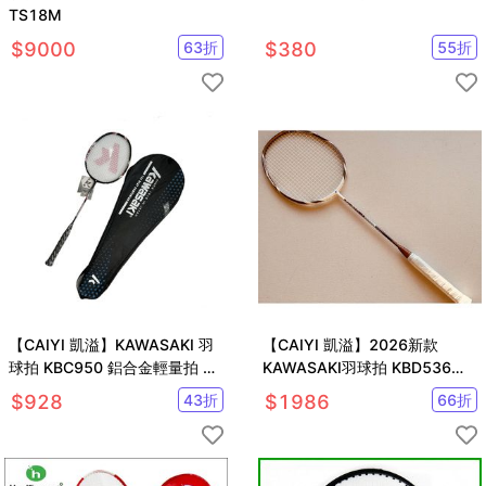
TS18M
$
9000
63
折
$
380
55
折
【CAIYI 凱溢】KAWASAKI 羽
【CAIYI 凱溢】2026新款
球拍 KBC950 鋁合金輕量拍 附
KAWASAKI羽球拍 KBD536
贈球袋YY, VICTOR參考 2022
Super Power III超輕 高剛性碳
$
928
43
折
$
1986
66
折
新款
纖維