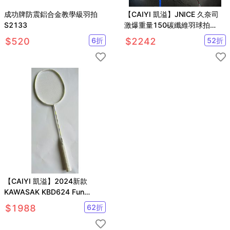
成功牌防震鋁合金教學級羽拍
【CAIYI 凱溢】JNICE 久奈司
S2133
激爆重量150碳纖維羽球拍
150g 贈拍袋
$
520
6
折
$
2242
52
折
【CAIYI 凱溢】2024新款
KAWASAK KBD624 Fun
Adventure III 高剛性碳纖維羽
$
1988
62
折
球拍