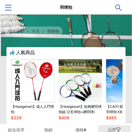
羽球拍
球拍運動
>
球具
>
羽球拍
人氣商品
【Healgenart】成人入門球
【Healgenart】短柄網羽球
【CAIYI 凱溢】K
拍
拍組 (2支球拍+網羽球)
羽球拍 KBC65
體成型超輕拍 
$
329
$
409
$
665
2022新款
品牌
綜合排序
熱銷
價格