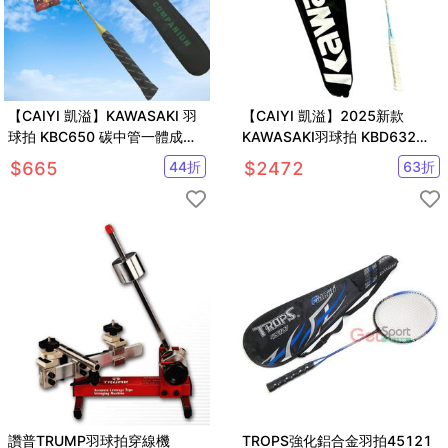
【CAIYI 凱溢】KAWASAKI 羽
【CAIYI 凱溢】2025新款
球拍 KBC650 碳中管一體成型
KAWASAKI羽球拍 KBD632
超輕拍 附贈球袋2022新款
Speed & Power超輕 高剛性碳
$
665
44
折
$
2472
63
折
纖維
讚普TRUMP羽球拍穿線機
TROPS強化鋁合金羽拍45121