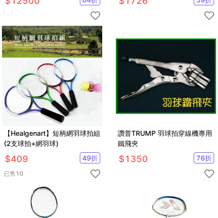
$
12500
$
1726
【Healgenart】短柄網羽球拍組
讚普TRUMP 羽球拍穿線機專用
(2支球拍+網羽球)
鐵飛夾
$
409
49
折
$
1350
76
折
已售
10