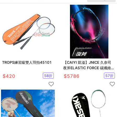
TROPS練習級雙人羽拍45101
【CAIYI 凱溢】JNICE 久奈司
夜斧ELASTIC FORCE 碳纖維進
攻羽球拍 羽拍
$
420
58
折
$
5786
57
折