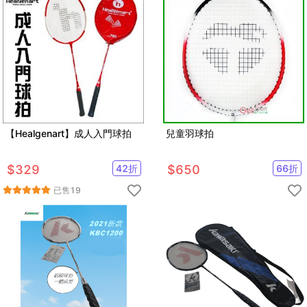
【Healgenart】成人入門球拍
兒童羽球拍
$
329
42
折
$
650
66
折
已售
19