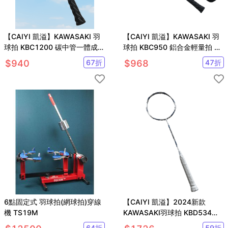
【CAIYI 凱溢】KAWASAKI 羽
【CAIYI 凱溢】KAWASAKI 羽
球拍 KBC1200 碳中管一體成型
球拍 KBC950 鋁合金輕量拍 附
超輕拍 附贈球袋
贈球袋YY, VICTOR參考 2022
$
940
67
折
$
968
47
折
新款
6點固定式 羽球拍(網球拍)穿線
【CAIYI 凱溢】2024新款
機 TS19M
KAWASAKI羽球拍 KBD534
SUPER Power II 全碳纖維 輕量
64
折
59
折