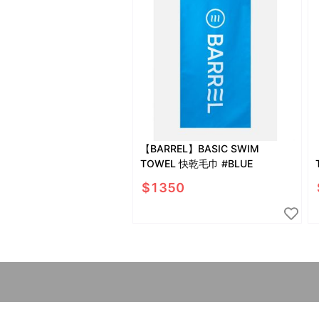
【BARREL】BASIC SWIM
TOWEL 快乾毛巾 #BLUE
$
1350