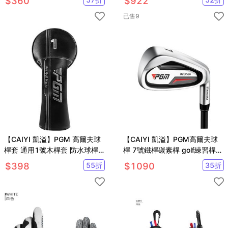
$
360
$
922
已售
9
【CAIYI 凱溢】PGM 高爾夫球
【CAIYI 凱溢】PGM高爾夫球
桿套 通用1號木桿套 防水球桿
桿 7號鐵桿碳素桿 golf練習桿
套 球頭帽套
初學桿
$
398
55
折
$
1090
35
折