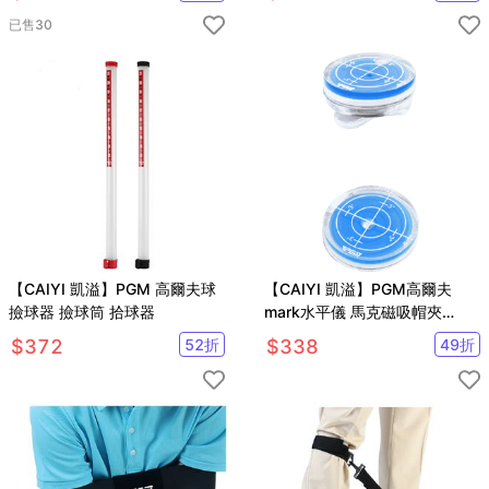
已售
30
【CAIYI 凱溢】PGM 高爾夫球
【CAIYI 凱溢】PGM高爾夫
撿球器 撿球筒 拾球器
mark水平儀 馬克磁吸帽夾
Mark果嶺球位標配件 2入
$
372
52
折
$
338
49
折