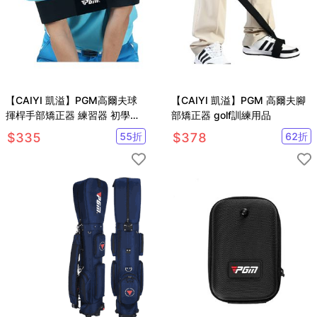
【CAIYI 凱溢】PGM高爾夫球
【CAIYI 凱溢】PGM 高爾夫腳
揮桿手部矯正器 練習器 初學者
部矯正器 golf訓練用品
糾正揮桿動作練習器
$
335
55
折
$
378
62
折