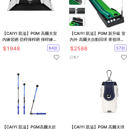
【CAIYI 凱溢】PGM 高爾夫室
【CAIYI 凱溢】PGM 新升級 室
內練習網 切桿揮桿網 揮桿練習
內外 高爾夫自動回球 果嶺球場
器
迷你球道 推桿練習套裝 3米 帶
$
1948
64
折
$
2588
57
折
擋板 帶回球道
已售
7
【CAIYI 凱溢】PGM高爾夫折
【CAIYI 凱溢】PGM 高爾夫球