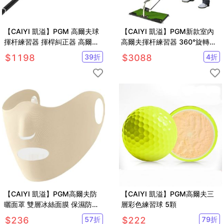
【CAIYI 凱溢】PGM 高爾夫球
【CAIYI 凱溢】PGM新款室內
揮杆練習器 揮桿糾正器 高爾夫
高爾夫揮杆練習器 360°旋轉訓
初學裝備
練器 可調高度支架
$
1198
39
折
$
3088
4
折
【CAIYI 凱溢】PGM高爾夫防
【CAIYI 凱溢】PGM高爾夫三
曬面罩 雙層冰絲面膜 保濕防紫
層彩色練習球 5顆
外線UPF50+可水洗臉罩
$
236
57
折
$
222
79
折