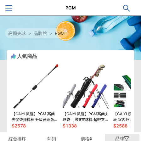
PGM
高爾夫球
>
品牌館
>
PGM
人氣商品
【CAIYI 凱溢】PGM 高爾
【CAIYI 凱溢】PGM高爾夫
【CAIYI 凱溢】
夫發聲揮桿棒 升級伸縮版
球袋 可裝9支球桿 超輕支架
級 室內外 高爾
可調整6檔 揮桿訓練器
包 高爾夫球練習袋 男女防
果嶺球場 迷你球
$
2578
$
1338
$
2588
水球袋球包
習套裝 3米 帶擋
道
品牌
綜合排序
熱銷
價格