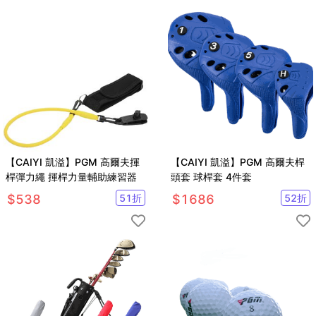
【CAIYI 凱溢】PGM 高爾夫揮
【CAIYI 凱溢】PGM 高爾夫桿
桿彈力繩 揮桿力量輔助練習器
頭套 球桿套 4件套
$
538
51
折
$
1686
52
折