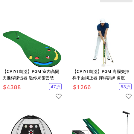
【CAIYI 凱溢】PGM 室內高爾
【CAIYI 凱溢】PGM 高爾夫揮
夫推桿練習器 迷你果嶺套裝
桿平面糾正器 揮桿訓練 角度調
節 姿勢矯正
$
4388
47
折
$
1266
53
折