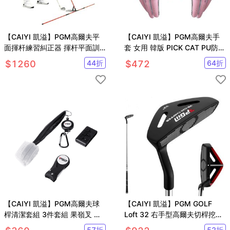
【CAIYI 凱溢】PGM高爾夫平
【CAIYI 凱溢】PGM高爾夫手
面揮杆練習糾正器 揮杆平面訓
套 女用 韓版 PICK CAT PU防滑
練器
手套
$
1260
44
折
$
472
64
折
【CAIYI 凱溢】PGM高爾夫球
【CAIYI 凱溢】PGM GOLF
桿清潔套組 3件套組 果嶺叉 雙
Loft 32 右手型高爾夫切桿挖起
面刷 三孔刷
桿
57
折
52
折