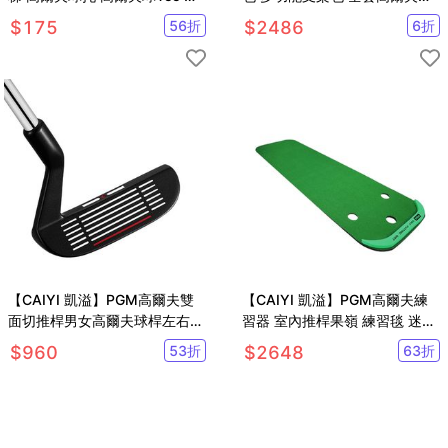
膠套球釘 5入
桿包 高爾夫球袋
$
175
56
折
$
2486
6
折
【CAIYI 凱溢】PGM高爾夫雙
【CAIYI 凱溢】PGM高爾夫練
面切推桿男女高爾夫球桿左右手
習器 室內推桿果嶺 練習毯 迷你
低重心沙坑桿挖起桿
推桿練習毯 草皮面
$
960
53
折
$
2648
63
折