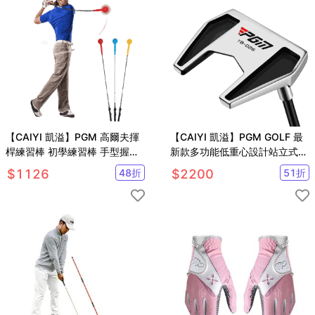
【CAIYI 凱溢】PGM 高爾夫揮
【CAIYI 凱溢】PGM GOLF 最
桿練習棒 初學練習棒 手型握把
新款多功能低重心設計站立式高
練習揮桿棒 高爾夫球桿 初學球
爾夫推桿
$
1126
48
折
$
2200
51
折
桿