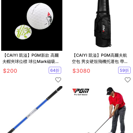
【CAIYI 凱溢】PGM新款 高爾
【CAIYI 凱溢】PGM高爾夫航
夫帽夾球位標 球位Mark磁吸帽
空包 男女硬殼飛機托運包 帶輪
夾
滑旅行球包
$
200
64
折
$
3080
59
折