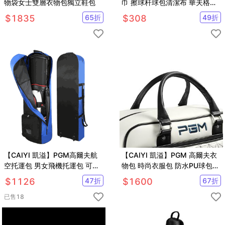
物袋女士雙層衣物包獨立鞋包
巾 擦球杆球包清潔布 華夫格吸
水速乾運動巾加大款 2入
$
1835
65
折
$
308
49
折
【CAIYI 凱溢】PGM高爾夫航
【CAIYI 凱溢】PGM 高爾夫衣
空托運包 男女飛機托運包 可折
物包 時尚衣服包 防水PU球包
疊滑輪球袋 旅行球包 航空套
大容量獨立鞋袋
$
1126
47
折
$
1600
67
折
golf航空包
已售
18