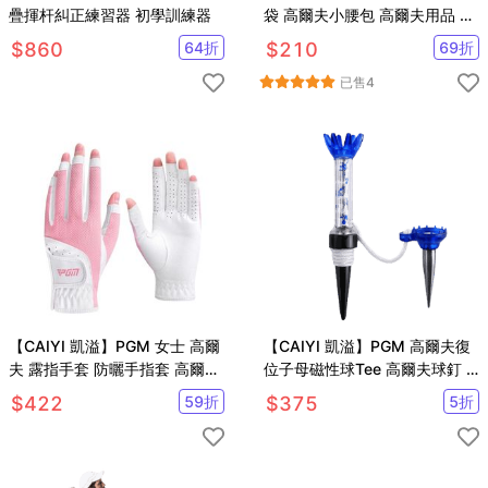
疊揮杆糾正練習器 初學訓練器
袋 高爾夫小腰包 高爾夫用品 皮
革高爾夫球包
$
860
64
折
$
210
69
折
已售
4
【CAIYI 凱溢】PGM 女士 高爾
【CAIYI 凱溢】PGM 高爾夫復
夫 露指手套 防曬手指套 高爾夫
位子母磁性球Tee 高爾夫球釘 5
球手套
支
$
422
59
折
$
375
5
折