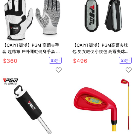
【CAIYI 凱溢】PGM 高爾夫手
【CAIYI 凱溢】PGM高爾夫球
套 超纖布 戶外運動健身手套 防
包 男女輕便小腰包 高爾夫球磁
曬防滑耐磨運動手套
吸腰包 迷你球包掛件
$
360
63
折
$
496
53
折