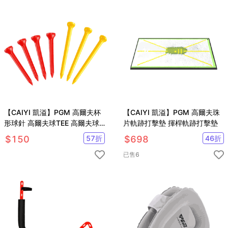
【CAIYI 凱溢】PGM 高爾夫杯
【CAIYI 凱溢】PGM 高爾夫珠
形球針 高爾夫球TEE 高爾夫球
片軌跡打擊墊 揮桿軌跡打擊墊
釘 高爾夫球托球座 20支/組
$
150
57
折
$
698
46
折
已售
6