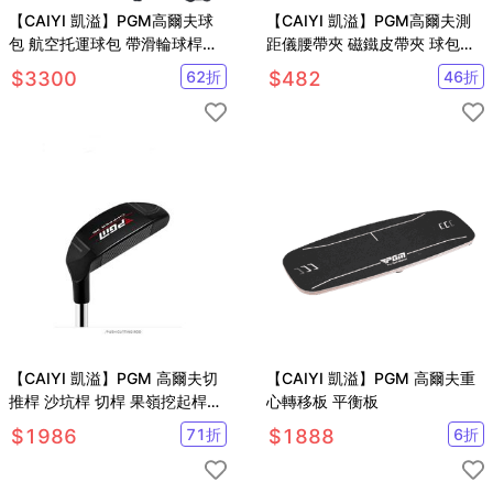
【CAIYI 凱溢】PGM高爾夫球
【CAIYI 凱溢】PGM高爾夫測
包 航空托運球包 帶滑輪球桿包
距儀腰帶夾 磁鐵皮帶夾 球包卡
袋 旅行包
扣磁吸 硬殼保護套
$
3300
62
折
$
482
46
折
【CAIYI 凱溢】PGM 高爾夫切
【CAIYI 凱溢】PGM 高爾夫重
推桿 沙坑桿 切桿 果嶺挖起桿43
心轉移板 平衡板
度 35度
$
1986
71
折
$
1888
6
折