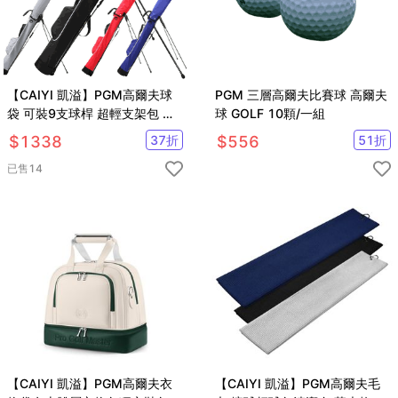
【CAIYI 凱溢】PGM高爾夫球
PGM 三層高爾夫比賽球 高爾夫
袋 可裝9支球桿 超輕支架包 高
球 GOLF 10顆/一組
爾夫球練習袋 男女防水球袋球
$
1338
37
折
$
556
51
折
包
已售
14
【CAIYI 凱溢】PGM高爾夫衣
【CAIYI 凱溢】PGM高爾夫毛