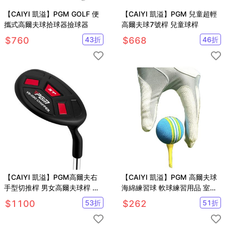
【CAIYI 凱溢】PGM GOLF 便
【CAIYI 凱溢】PGM 兒童超輕
攜式高爾夫球拾球器撿球器
高爾夫球7號桿 兒童球桿
$
760
43
折
$
668
46
折
【CAIYI 凱溢】PGM高爾夫右
【CAIYI 凱溢】PGM 高爾夫球
手型切推桿 男女高爾夫球桿 沙
海綿練習球 軟球練習用品 室內
坑桿/挖起桿
高爾夫用球 室內海棉球10顆
$
1100
53
折
$
262
51
折