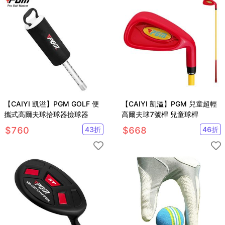
【CAIYI 凱溢】PGM GOLF 便
【CAIYI 凱溢】PGM 兒童超輕
攜式高爾夫球拾球器撿球器
高爾夫球7號桿 兒童球桿
$
760
43
折
$
668
46
折