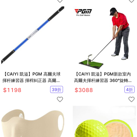
【CAIYI 凱溢】PGM 高爾夫球
【CAIYI 凱溢】PGM新款室內
揮杆練習器 揮桿糾正器 高爾夫
高爾夫揮杆練習器 360°旋轉訓
初學裝備
練器 可調高度支架
$
1198
39
折
$
3088
4
折