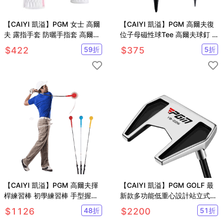
【CAIYI 凱溢】PGM 女士 高爾
【CAIYI 凱溢】PGM 高爾夫復
夫 露指手套 防曬手指套 高爾夫
位子母磁性球Tee 高爾夫球釘 5
球手套
支
$
422
59
折
$
375
5
折
【CAIYI 凱溢】PGM 高爾夫揮
【CAIYI 凱溢】PGM GOLF 最
桿練習棒 初學練習棒 手型握把
新款多功能低重心設計站立式高
練習揮桿棒 高爾夫球桿 初學球
爾夫推桿
$
1126
48
折
$
2200
51
折
桿