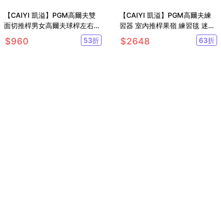
【CAIYI 凱溢】PGM高爾夫雙
【CAIYI 凱溢】PGM高爾夫練
面切推桿男女高爾夫球桿左右手
習器 室內推桿果嶺 練習毯 迷你
低重心沙坑桿挖起桿
推桿練習毯 草皮面
$
960
53
折
$
2648
63
折
【CAIYI 凱溢】PGM 高爾夫防
【CAIYI 凱溢】PGM 高爾夫揮
曬透氣袖套 Golf運動套袖 防曬
杆棒 1號木軟揮桿棒 球杆練習
手套 冰絲袖套
軟棒 模擬真實球杆 高爾夫初學
$
418
37
折
$
1598
45
折
用品
已售
5