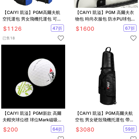
【CAIYI 凱溢】PGM高爾夫航
【CAIYI 凱溢】PGM 高爾夫衣
空托運包 男女飛機托運包 可折
物包 時尚衣服包 防水PU球包
疊滑輪球袋 旅行球包 航空套
大容量獨立鞋袋
$
1126
47
折
$
1600
67
折
golf航空包
已售
18
【CAIYI 凱溢】PGM新款 高爾
【CAIYI 凱溢】PGM高爾夫航
夫帽夾球位標 球位Mark磁吸帽
空包 男女硬殼飛機托運包 帶輪
夾
滑旅行球包
$
200
64
折
$
3080
59
折