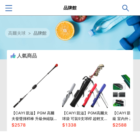
品牌館
高爾夫球
>
品牌館
人氣商品
【CAIYI 凱溢】PGM 高爾
【CAIYI 凱溢】PGM高爾夫
【CAIYI 凱溢】
夫發聲揮桿棒 升級伸縮版
球袋 可裝9支球桿 超輕支架
級 室內外 高爾
可調整6檔 揮桿訓練器
包 高爾夫球練習袋 男女防
果嶺球場 迷你球
$
2578
$
1338
$
2588
水球袋球包
習套裝 3米 帶擋
道