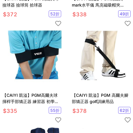
撿球器 撿球筒 拾球器
mark水平儀 馬克磁吸帽夾
Mark果嶺球位標配件 2入
$
372
52
折
$
338
49
折
【CAIYI 凱溢】PGM高爾夫球
【CAIYI 凱溢】PGM 高爾夫腳
揮桿手部矯正器 練習器 初學者
部矯正器 golf訓練用品
糾正揮桿動作練習器
$
335
55
折
$
378
62
折