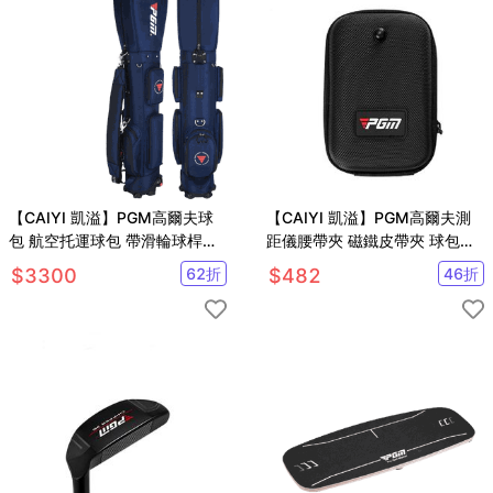
【CAIYI 凱溢】PGM高爾夫球
【CAIYI 凱溢】PGM高爾夫測
包 航空托運球包 帶滑輪球桿包
距儀腰帶夾 磁鐵皮帶夾 球包卡
袋 旅行包
扣磁吸 硬殼保護套
$
3300
62
折
$
482
46
折