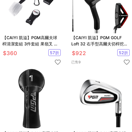
【CAIYI 凱溢】PGM高爾夫球
【CAIYI 凱溢】PGM GOLF
桿清潔套組 3件套組 果嶺叉 雙
Loft 32 右手型高爾夫切桿挖起
面刷 三孔刷
桿
$
360
57
折
$
922
52
折
已售
9