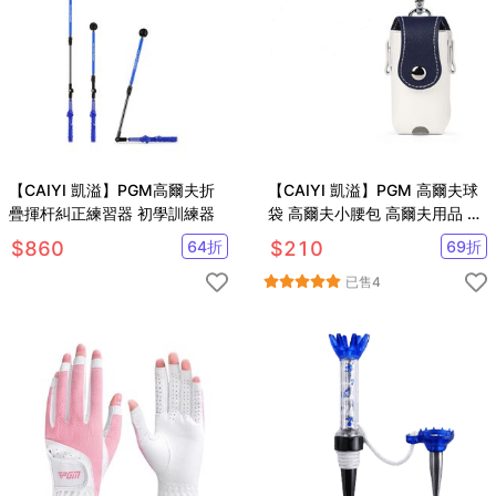
【CAIYI 凱溢】PGM高爾夫折
【CAIYI 凱溢】PGM 高爾夫球
疊揮杆糾正練習器 初學訓練器
袋 高爾夫小腰包 高爾夫用品 皮
革高爾夫球包
$
860
64
折
$
210
69
折
已售
4