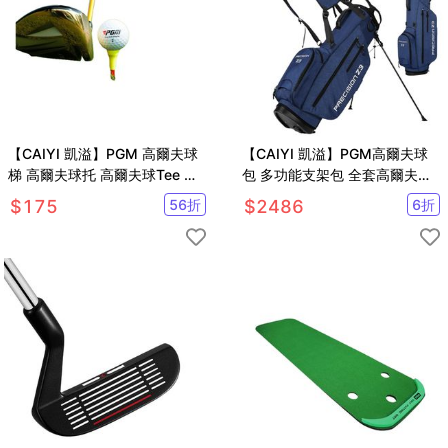
【CAIYI 凱溢】PGM 高爾夫球
【CAIYI 凱溢】PGM高爾夫球
梯 高爾夫球托 高爾夫球Tee 軟
包 多功能支架包 全套高爾夫球
膠套球釘 5入
桿包 高爾夫球袋
$
175
56
折
$
2486
6
折