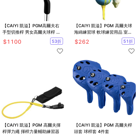
【CAIYI 凱溢】PGM高爾夫右
【CAIYI 凱溢】PGM 高爾夫球
手型切推桿 男女高爾夫球桿 沙
海綿練習球 軟球練習用品 室內
坑桿/挖起桿
高爾夫用球 室內海棉球10顆
$
1100
53
折
$
262
51
折
【CAIYI 凱溢】PGM 高爾夫揮
【CAIYI 凱溢】PGM 高爾夫桿
桿彈力繩 揮桿力量輔助練習器
頭套 球桿套 4件套