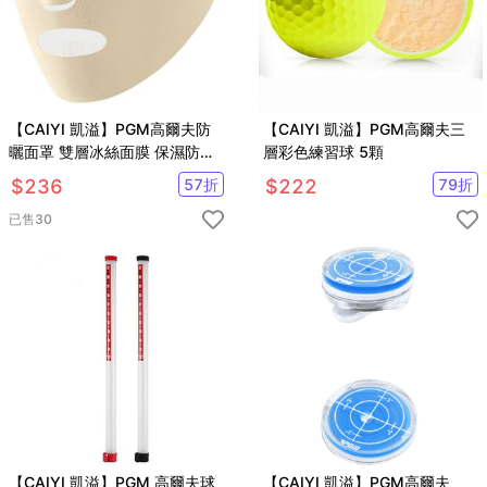
【CAIYI 凱溢】PGM高爾夫防
【CAIYI 凱溢】PGM高爾夫三
曬面罩 雙層冰絲面膜 保濕防紫
層彩色練習球 5顆
外線UPF50+可水洗臉罩
$
236
57
折
$
222
79
折
已售
30
【CAIYI 凱溢】PGM 高爾夫球
【CAIYI 凱溢】PGM高爾夫