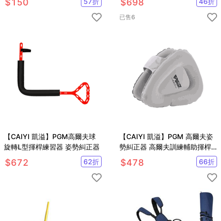
$
150
57
折
$
698
46
折
已售
6
【CAIYI 凱溢】PGM高爾夫球
【CAIYI 凱溢】PGM 高爾夫姿
旋轉L型揮桿練習器 姿勢糾正器
勢糾正器 高爾夫訓練輔助揮桿
訓練器 高爾夫球臂矯正器
$
672
62
折
$
478
66
折