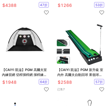
節 姿勢矯正
$
4388
47
折
$
1266
53
折
【CAIYI 凱溢】PGM 高爾夫室
【CAIYI 凱溢】PGM 新升級 室
內練習網 切桿揮桿網 揮桿練習
內外 高爾夫自動回球 果嶺球場
器
迷你球道 推桿練習套裝 3米 帶
$
1948
64
折
$
2588
57
折
擋板 帶回球道
已售
7