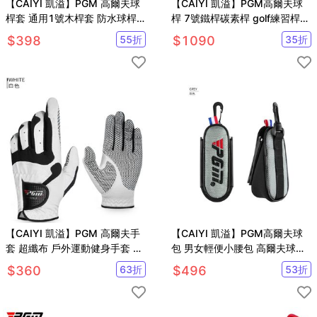
【CAIYI 凱溢】PGM 高爾夫球
【CAIYI 凱溢】PGM高爾夫球
桿套 通用1號木桿套 防水球桿
桿 7號鐵桿碳素桿 golf練習桿
套 球頭帽套
初學桿
$
398
55
折
$
1090
35
折
【CAIYI 凱溢】PGM 高爾夫手
【CAIYI 凱溢】PGM高爾夫球
套 超纖布 戶外運動健身手套 防
包 男女輕便小腰包 高爾夫球磁
曬防滑耐磨運動手套
吸腰包 迷你球包掛件
$
360
63
折
$
496
53
折