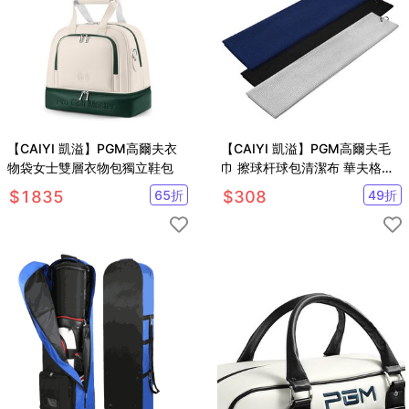
【CAIYI 凱溢】PGM高爾夫衣
【CAIYI 凱溢】PGM高爾夫毛
物袋女士雙層衣物包獨立鞋包
巾 擦球杆球包清潔布 華夫格吸
水速乾運動巾加大款 2入
$
1835
65
折
$
308
49
折