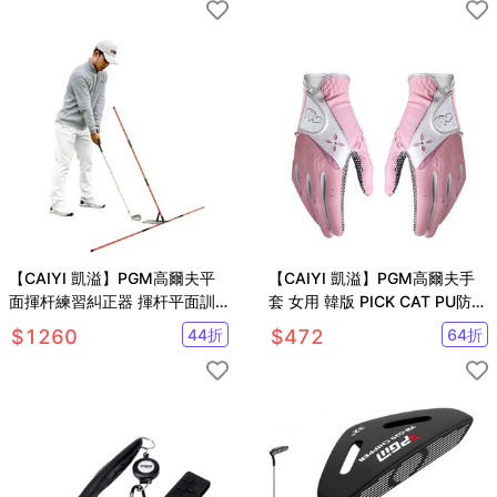
【CAIYI 凱溢】PGM高爾夫平
【CAIYI 凱溢】PGM高爾夫手
面揮杆練習糾正器 揮杆平面訓
套 女用 韓版 PICK CAT PU防滑
練器
手套
$
1260
44
折
$
472
64
折