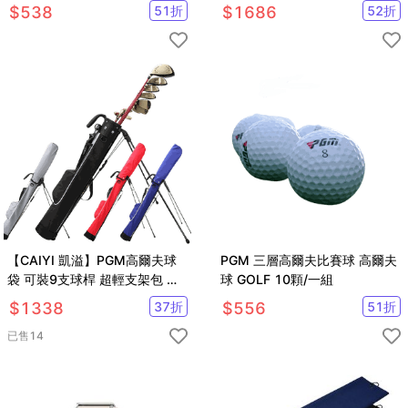
$
538
51
折
$
1686
52
折
【CAIYI 凱溢】PGM高爾夫球
PGM 三層高爾夫比賽球 高爾夫
袋 可裝9支球桿 超輕支架包 高
球 GOLF 10顆/一組
爾夫球練習袋 男女防水球袋球
$
1338
37
折
$
556
51
折
包
已售
14