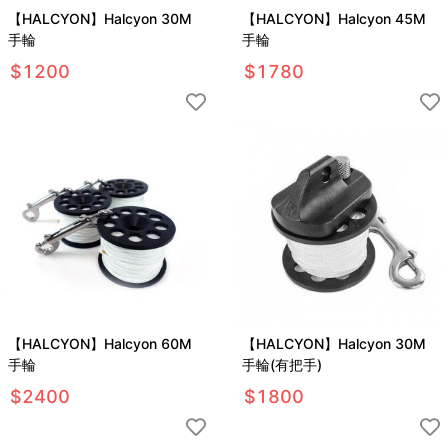
【HALCYON】Halcyon 30M
【HALCYON】Halcyon 45M
手輪
手輪
$
1200
$
1780
【HALCYON】Halcyon 60M
【HALCYON】Halcyon 30M
手輪
手輪(有把手)
$
2400
$
1800