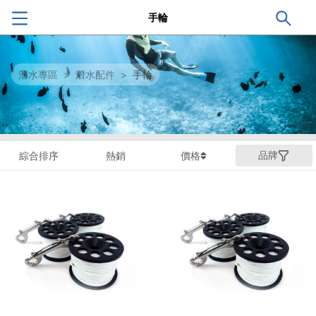
手輪
潛水專區
>
潛水配件
>
手輪
品牌
綜合排序
熱銷
價格