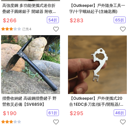
高強度鋼 多功能便攜式迷你折
【Outkeeper】戶外隨身工具一
疊鏟子圓鍬鋸子 開罐器 附收納
字/十字螺絲起子(含鑰匙圈)
袋
$
266
54
折
$
283
65
折
已售
4
摺疊收納鏟 高碳鋼摺疊鏟子 野
【Outkeeper】戶外便攜式20
營救災必備【SV6859】
合1EDC多刀套/扳手/開瓶器/螺
絲起子
$
190
61
折
$
295
46
折