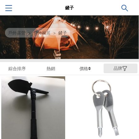
鏟子
戶外露營
>
戶外家居
>
鏟子
品牌
綜合排序
熱銷
價格