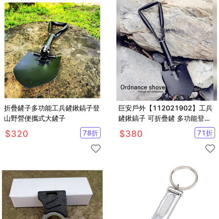
折疊鏟子多功能工兵鏟鍬鎬子登
巨安戶外【112021902】工兵
山野營便攜式大鏟子
鏟鍬鎬子 可折疊鏟 多功能登山
野營便攜式大鏟
$
320
78
折
$
380
71
折