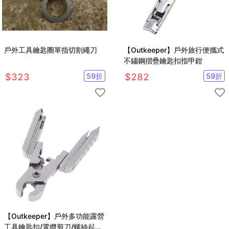
戶外工具鑰匙圈單指切割繩刀
【Outkeeper】戶外旅行便攜式
不鏽鋼摺疊鑰匙扣指甲鉗
$
323
59
折
$
282
59
折
【Outkeeper】戶外多功能露營
工具鑰匙扣/電纜剪刀/螺絲起子/