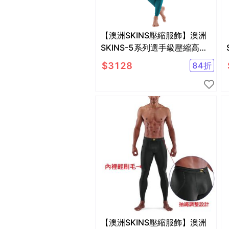
【澳洲SKINS壓縮服飾】澳洲
SKINS-5系列選手級壓縮高腰
壓縮長褲(女)翡翠綠
$
3128
84
折
SF4050108-0535
【澳洲SKINS壓縮服飾】澳洲