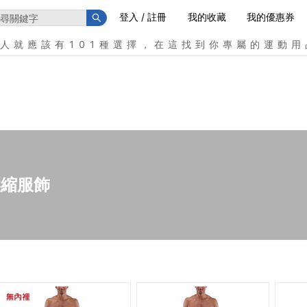
登入 / 註冊
我的收藏
我的優惠券
個人就應該有101種選擇，在這找到你專屬的運動用
壓縮服飾