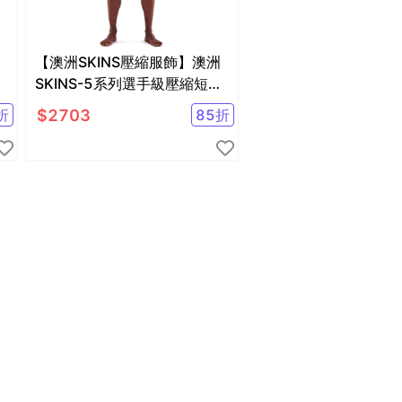
【澳洲SKINS壓縮服飾】澳洲
袖
SKINS-5系列選手級壓縮短褲
(男)-SF0050002
$
2703
折
85
折