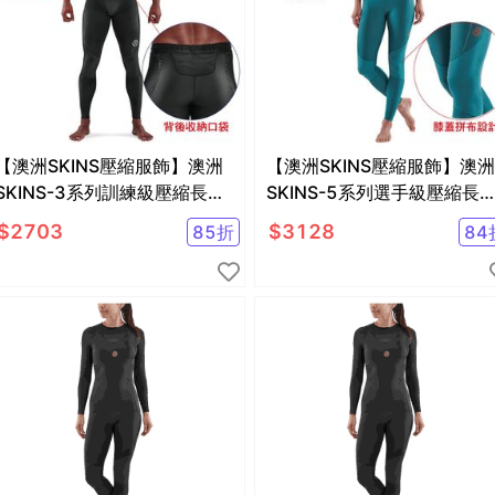
【澳洲SKINS壓縮服飾】澳洲
【澳洲SKINS壓縮服飾】澳洲
SKINS-3系列訓練級壓縮長褲
SKINS-5系列選手級壓縮長
(男)ST0030001
(女)SF4050119翡翠綠
$
2703
$
3128
85
折
84