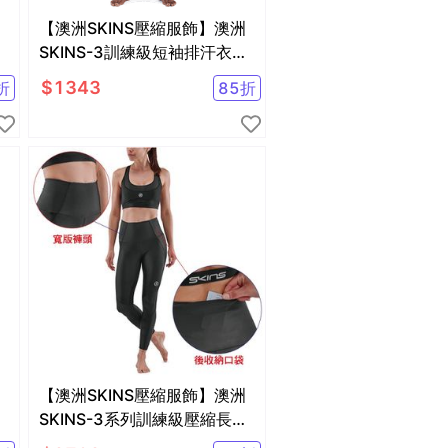
【澳洲SKINS壓縮服飾】澳洲
SKINS-3訓練級短袖排汗衣
(男)淺灰ST0150455(共四
$
1343
折
85
折
色)
【澳洲SKINS壓縮服飾】澳洲
動
SKINS-3系列訓練級壓縮長褲
(女)ST4030108黑色