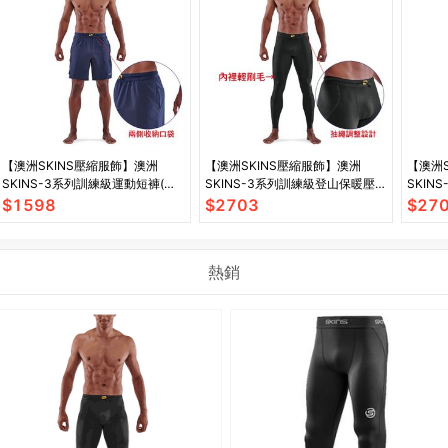
【澳洲SKINS壓縮服飾】澳洲
【澳洲SKINS壓縮服飾】澳洲
【澳洲
SKINS-3系列訓練級運動短褲(男)
SKINS-3系列訓練級登山保暖壓縮
SKIN
海軍藍ST0150071
長褲(男)
(男)-S
$
1598
$
2703
$
27
熱銷