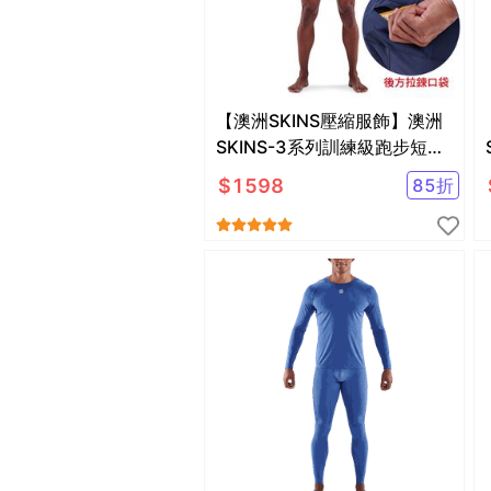
【澳洲SKINS壓縮服飾】澳洲
SKINS-3系列訓練級跑步短褲
(男)海軍藍ST0150009
$
1598
85
折