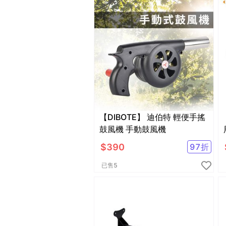
【DIBOTE】 迪伯特 輕便手搖
鼓風機 手動鼓風機
$
390
97
折
已售
5