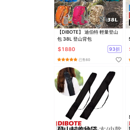
【DIBOTE】 迪伯特 輕量登山
包 38L 登山背包
$
1880
93
折
已售
60