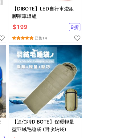
【DIBOTE】LED自行車燈組
腳踏車燈組
$
199
9
折
已售
14
【迪伯特DIBOTE】保暖輕量
型羽絨毛睡袋 (附收納袋)