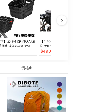
OTE】 迪伯特 自行車大容量
【DIBOTE】 迪伯特 自行車前掛包
【DIBOTE】
置物籃 後貨架車籃 菜籃
防水觸控手機袋 附肩背帶 防震大
貨包 防水快拆 
容量 車把包
帶
0
$
490
$
750
價格