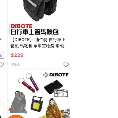
【DIBOTE】 迪伯特 自行車上
管包 馬鞍包 單車置物袋 車包
$
229
折
已售
6