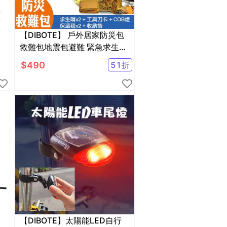
【DIBOTE】 戶外居家防災包
救難包地震包避難 緊急求生
(哨子.保溫毯.工具卡.COB扣
$
490
51
折
燈.收納袋)
【DIBOTE】太陽能LED自行