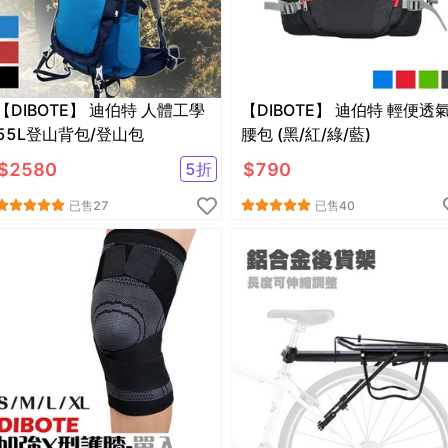
【DIBOTE】 迪伯特 人體工學
【DIBOTE】 迪伯特 輕便透氣
55L登山背包/登山包
腰包 (黑/紅/綠/藍)
$
2580
$
790
5
折
已售
27
已售
40