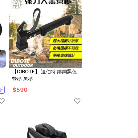
【DIBOTE】 迪伯特 鑄鋼黑色
營槌 黑槌
$
590
折