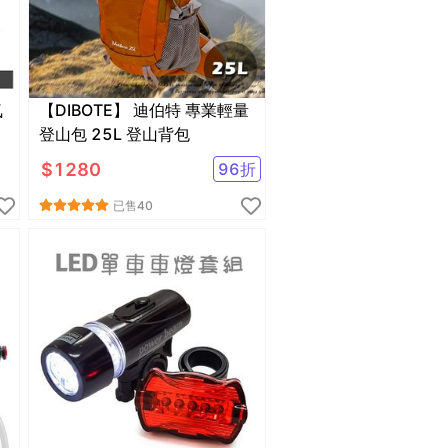
【DIBOTE】 迪伯特 專業輕量
登山包 25L 登山背包
$
1280
96
折
已售
40