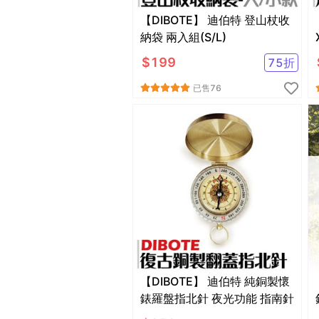
【DIBOTE】 迪伯特 登山杖收
納袋 兩入組(S/L)
$
199
75
折
已售
76
【DIBOTE】 迪伯特 純銅製懷
錶羅盤指北針 夜光功能 指南針