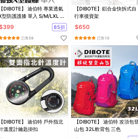
【DIBOTE】 迪伯特 專業透氣
【DIBOTE】鋁合金快拆式自
X型防護護膝 單入 S/M/LXL 運
行車後貨架
動護膝
$
399
$
650
85
折
已售
59
已售
10
【DIBOTE】 迪伯特 戶外指北
【DIBOTE】 迪伯特 攻頂包登
針溫度計鑰匙掛扣
山包 32L軟背包 三色