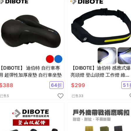
【DIBOTE】 迪伯特 自行車專
【DIBOTE】迪伯特 感應式爆
用 超彈性加厚座墊 自行車坐墊
亮頭燈 登山頭燈 工作燈 維修
照明燈
$
388
$
299
64
折
51
已售
5
已售
33