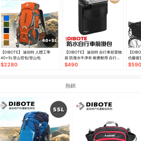
【DIBOTE】 迪伯特 人體工學
【DIBOTE】 迪伯特 自行車前置物
【DIB
40+5L登山背包/登山包
袋 防潑水牛津布 耐磨耐用 自行車
仿藤後
袋 車前袋 單車包
$
2280
$
490
$
59
熱銷