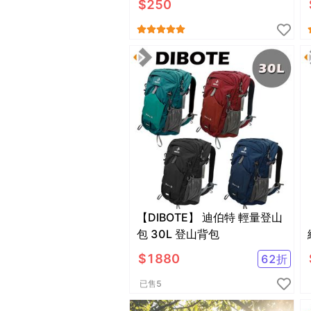
$
250
【DIBOTE】 迪伯特 輕量登山
包 30L 登山背包
$
1880
62
折
已售
5