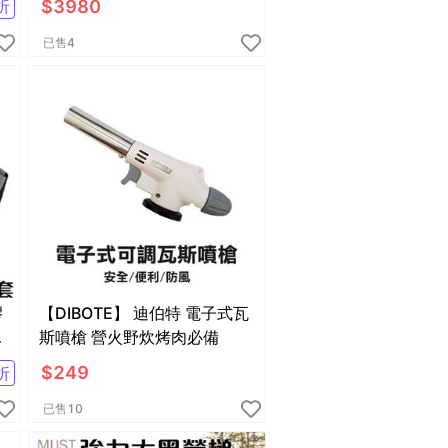
$
3980
折
已售
4
膠
【DIBOTE】 迪伯特 電子式瓦
半
斯噴槍 營火野炊烤肉必備
$
249
折
已售
10