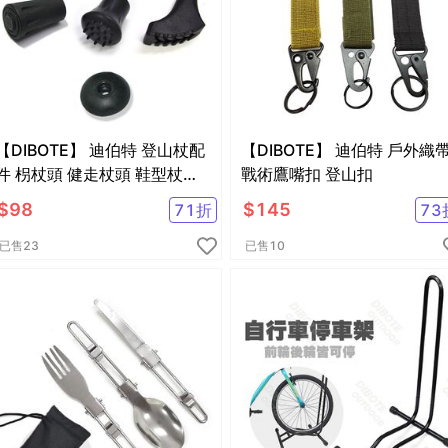
【DIBOTE】 迪伯特 登山杖配
【DIBOTE】 迪伯特 戶外織帶
件 枴杖頭 健走杖頭 鞋型杖頭
戰術鷹嘴扣 登山扣
擋泥板
$
98
$
145
71
折
73
已售
23
已售
10