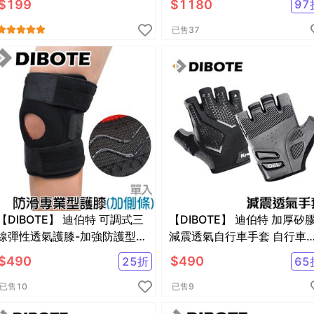
$
199
$
1180
97
已售
37
【DIBOTE】 迪伯特 可調式三
【DIBOTE】 迪伯特 加厚矽
線彈性透氣護膝-加強防護型
減震透氣自行車手套 自行車
(單入)
截手套 / 運動手套 (S~XL)
$
490
$
490
25
折
65
已售
10
已售
9