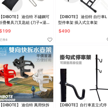
【DIBOTE】 迪伯特 不鏽鋼可
【DIBOTE】 迪伯特 自行車L
折疊餐具刀叉匙組 (刀子+湯匙
型停車架 插入式立車架
+叉子)
$
199
$
490
已售
6
【DIBOTE】 迪伯特 萬用快拆
【DIBOTE】自行車直立式停