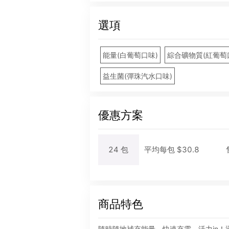
選項
能量(白葡萄口味)
綜合礦物質(紅葡萄
益生菌(彈珠汽水口味)
優惠方案
24
包
平均每
包
$
30.8
商品特色
隨時隨地補充能量，快速充電，活力in！迅