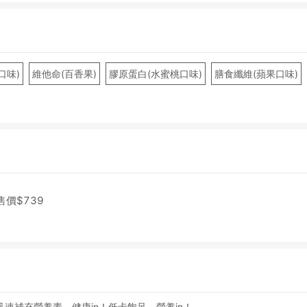
口味)
維他命(百香果)
膠原蛋白(水蜜桃口味)
膳食纖維(蘋果口味)
售價$
739
速補充營養素，健康in！低卡飽足，營養in！