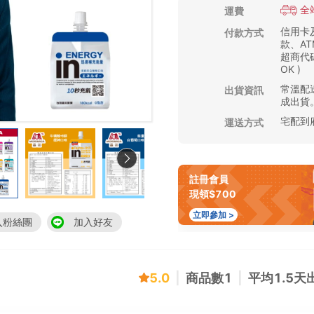
全
運費
信用卡
付款方式
款、AT
超商代碼
OK )
常溫配送
出貨資訊
成出貨
宅配到
運送方式
註冊會員
現領$700
立即參加 >
入粉絲團
加入好友
5.0
|
商品數
1
|
平均
1.5
天