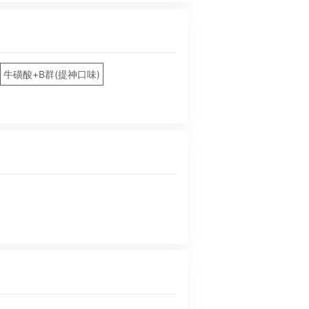
牛磺酸+B群(提神口味)