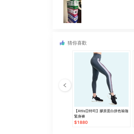
猜你喜歡
【Attis亞特司】膠原蛋白拼色瑜珈
緊身褲
$
1880