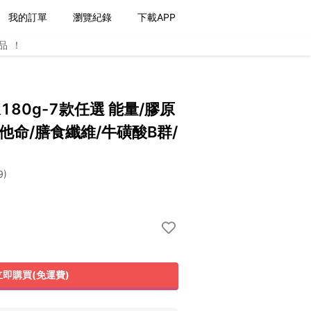
我的訂單
瀏覽紀錄
下載APP
品！
180g-7款任選 能量/膠原
他命/膳食纖維/牛磺酸B群/
9
)
立即購買(免運費)