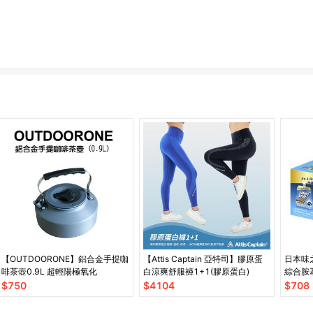
【OUTDOORONE】鋁合金手提咖
【Attis Captain 亞特司】膠原蛋
日本味之素
啡茶壺0.9L 超輕陽極氧化
白涼爽舒服褲1+1(膠原蛋白)
綜合胺
100g*
$
750
$
4104
$
708