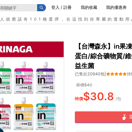
登入 / 註冊
我的收藏
我的優惠券
個人就應該有101種選擇，在這找到你專屬的運動用
【台灣森永】in果凍
蛋白/綜合礦物質/維
益生菌
已售出
20940
包
|
(
6
原價$
42
$
30.8
特價
/
包