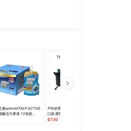
aminoVITAL® ACTIVE
戶外折疊鋁合金桌板收納桌附收納
【aminoVITAL
基酸活力果凍 12包裝
口袋 露營桌 收納桌 輕便 折疊桌
酸能量飲(45g*
12包
$
730
$
400