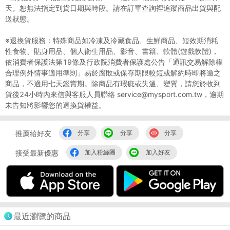
天。恕無法指定到貨日期與時段。請在訂單查詢裡追蹤商品出貨與配
送狀態。
※退換貨服務：特殊商品如冷凍及冷藏食品、生鮮商品、短效期消耗
性食物、貼身用品、個人衛生用品、影音、書籍、軟體(遊戲軟體)，
依消費者保護法第19條及行政院消費者保護處公告「通訊交易解除權
合理例外情事適用準則」易於腐敗或保存期限較短或解約時即將逾之
商品，不適用七天鑑賞期。除商品有瑕疵或失溫、變質，請您於收到
貨後24小時內來信與客服人員聯絡 service@mysport.com.tw，逾期
未告知將影響您的退換貨權益。
推薦給好友
分享
分享
分享
接受最新優惠
加入粉絲團
加入好友
最近瀏覽的商品