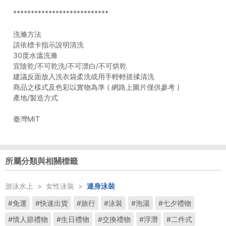
***************************
洗滌方法
請依標卡指示說明清洗
30度水溫洗滌
宜陰乾/不可乾洗/不可漂白/不可烘乾
建議反面放入洗衣袋柔洗或用手輕輕搓揉清洗
商品之樣式及色彩以實物為準 ( 網路上圖片僅供參考 )
產地/製造方式
臺灣MIT
所屬分類與相關標籤
游泳水上
>
女性泳裝
>
連身泳裝
#免運
#快速出貨
#旅行
#泳裝
#泡湯
#七夕禮物
#情人節禮物
#生日禮物
#交換禮物
#浮潛
#二件式