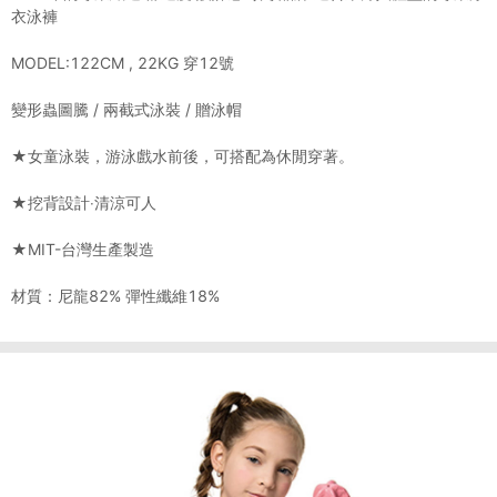
衣泳褲
MODEL:122CM , 22KG 穿12號
變形蟲圖騰 / 兩截式泳裝 / 贈泳帽
★女童泳裝，游泳戲水前後，可搭配為休閒穿著。
★挖背設計‧清涼可人
★MIT-台灣生產製造
材質：尼龍82% 彈性纖維18%