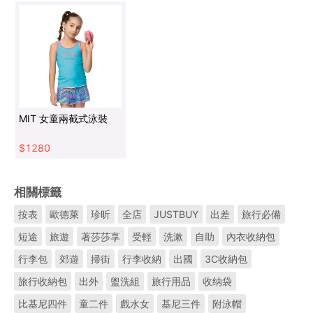
MIT 女童兩截式泳裝
$
1280
相關標籤
按表
歐德萊
珍昕
全店
JUSTBUY
出差
旅行必備
短途
旅遊
著莎莎享
受輕
洗漱
自助
內衣收納包
行李包
郊遊
掃街
行李收納
出國
3C收納包
旅行收納包
出外
盥洗組
旅行用品
收纳袋
比基尼四件
童二件
戲水女
基尼三件
附泳帽