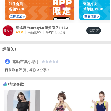
註冊會員
邀請好友
現領$700
筆筆賺$100
立即參加 >
查看活動 >
莫妮娜 YourstyLe 優質商店1162
逛商店
5.0
|
商品數
95
|
平均
2.8
天出貨
評價(
0
)
運動市集小助手
目前沒有評價，等你來分享！
猜你喜歡