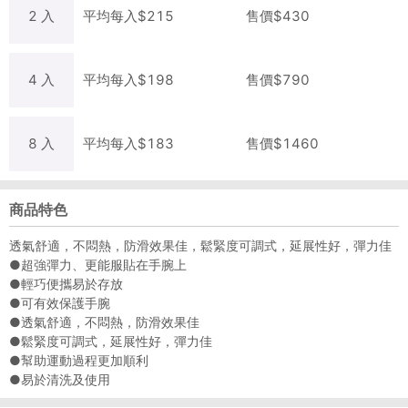
2
入
平均每
入
$
215
售價$
430
4
入
平均每
入
$
198
售價$
790
8
入
平均每
入
$
183
售價$
1460
商品特色
透氣舒適，不悶熱，防滑效果佳，鬆緊度可調式，延展性好，彈力佳
●超強彈力、更能服貼在手腕上
●輕巧便攜易於存放
●可有效保護手腕
●透氣舒適，不悶熱，防滑效果佳
●鬆緊度可調式，延展性好，彈力佳
●幫助運動過程更加順利
●易於清洗及使用