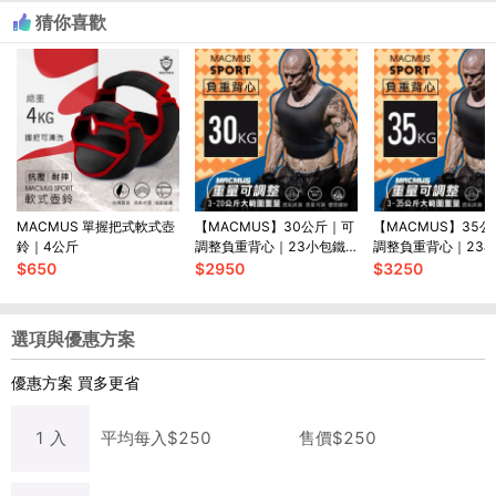
猜你喜歡
MACMUS 單握把式軟式壺
【MACMUS】30公斤｜可
【MACMUS】35
鈴｜4公斤
調整負重背心｜23小包鐵
調整負重背心｜23
砂
砂
$
650
$
2950
$
3250
選項與優惠方案
優惠方案
買多更省
1
入
平均每
入
$
250
售價$
250