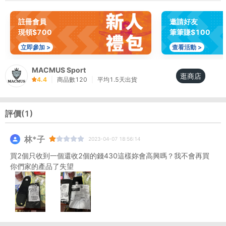
註冊會員
邀請好友
現領$700
筆筆賺$100
立即參加 >
查看活動 >
MACMUS Sport
逛商店
4.4
|
商品數
120
|
平均
1.5
天出貨
評價(
1
)
林*子
2023-04-07 18:56:14
買2個只收到一個還收2個的錢430這樣妳會高興嗎？我不會再買
你們家的產品了失望