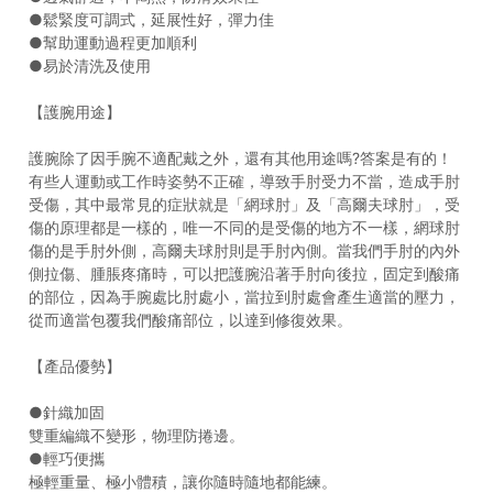
●鬆緊度可調式，延展性好，彈力佳
●幫助運動過程更加順利
●易於清洗及使用
【護腕用途】
護腕除了因手腕不適配戴之外，還有其他用途嗎?答案是有的！
有些人運動或工作時姿勢不正確，導致手肘受力不當，造成手肘
受傷，其中最常見的症狀就是「網球肘」及「高爾夫球肘」，受
傷的原理都是一樣的，唯一不同的是受傷的地方不一樣，網球肘
傷的是手肘外側，高爾夫球肘則是手肘內側。當我們手肘的內外
側拉傷、腫脹疼痛時，可以把護腕沿著手肘向後拉，固定到酸痛
的部位，因為手腕處比肘處小，當拉到肘處會產生適當的壓力，
從而適當包覆我們酸痛部位，以達到修復效果。
【產品優勢】
●針織加固
雙重編織不變形，物理防捲邊。
●輕巧便攜
極輕重量、極小體積，讓你隨時隨地都能練。