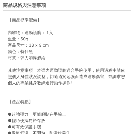
商品規格與注意事項
【商品標準配備】
內容物：運動護腕 x 1入
重量：50g
產品尺寸：38 x 9 cm
顏色：特仕黑
材質：彈力加厚滌綸
其他注意事項：本彈力運動護腕適合手腕使用，使用過程中請依
照個人身體狀況調整，切過過於勉強而造成運動傷害。並詢求您
個人的專業健身教練進行動作操作!
【產品特點】
●超強彈力、更能服貼在手腕上
●輕巧便攜易於存放
●可有效保護手腕
●透氣舒適，不悶熱，防滑效果佳