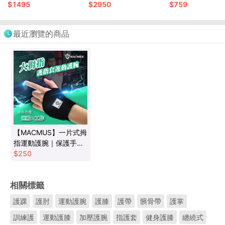
砂
｜可綁手腕腳踝復健
$
1495
$
2950
$
759
多色可選
最近瀏覽的商品
【MACMUS】一片式拇
指運動護腕｜保護手腕
避免手腕大動作活動｜
$
250
隨時可清洗
相關標籤
護踝
護肘
運動護腕
護膝
護帶
髕骨帶
護掌
訓練護
運動護膝
加壓護腕
指護套
健身護膝
纏繞式