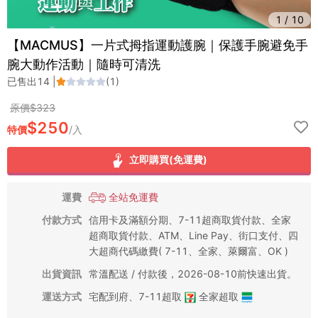
1
/
10
【MACMUS】一片式拇指運動護腕｜保護手腕避免手
腕大動作活動｜隨時可清洗
已售出
14
|
(
1
)
原價$
323
$
250
特價
/
入
立即購買(免運費)
運費
全站免運費
付款方式
信用卡及滿額分期、7-11超商取貨付款、全家
超商取貨付款、ATM、Line Pay、街口支付、四
大超商代碼繳費( 7-11、全家、萊爾富、OK )
出貨資訊
常溫配送 / 付款後，2026-08-10前快速出貨。
運送方式
宅配到府
、
7-11超取
全家超取