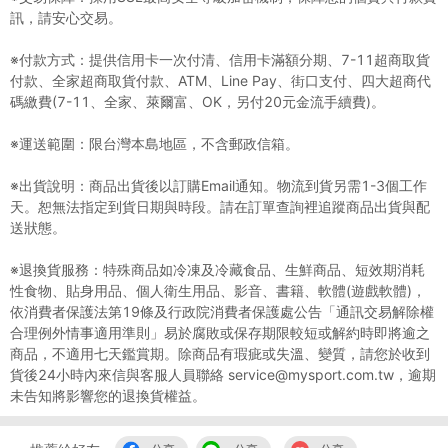
訊，請安心交易。
※付款方式：提供信用卡一次付清、信用卡滿額分期、7-11超商取貨
付款、全家超商取貨付款、ATM、Line Pay、街口支付、四大超商代
碼繳費(7-11、全家、萊爾富、OK，另付20元金流手續費)。
※運送範圍：限台灣本島地區，不含郵政信箱。
※出貨說明：商品出貨後以訂購Email通知。物流到貨另需1-3個工作
天。恕無法指定到貨日期與時段。請在訂單查詢裡追蹤商品出貨與配
送狀態。
※退換貨服務：特殊商品如冷凍及冷藏食品、生鮮商品、短效期消耗
性食物、貼身用品、個人衛生用品、影音、書籍、軟體(遊戲軟體)，
依消費者保護法第19條及行政院消費者保護處公告「通訊交易解除權
合理例外情事適用準則」易於腐敗或保存期限較短或解約時即將逾之
商品，不適用七天鑑賞期。除商品有瑕疵或失溫、變質，請您於收到
貨後24小時內來信與客服人員聯絡 service@mysport.com.tw，逾期
未告知將影響您的退換貨權益。